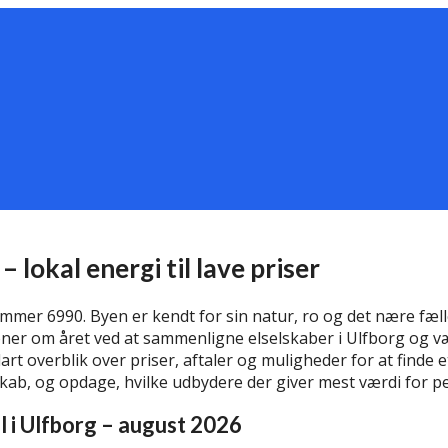
– lokal energi til lave priser
ummer 6990. Byen er kendt for sin natur, ro og det nære fæ
ner om året ved at sammenligne elselskaber i Ulfborg og væ
art overblik over priser, aftaler og muligheder for at finde et
lskab, og opdage, hvilke udbydere der giver mest værdi for p
el i Ulfborg – august 2026