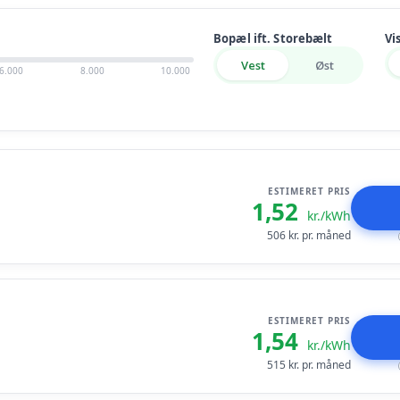
Bopæl ift. Storebælt
Vi
Vest
Øst
6.000
8.000
10.000
ESTIMERET PRIS
1,52
kr./kWh
506
kr. pr. måned
ESTIMERET PRIS
1,54
kr./kWh
515
kr. pr. måned