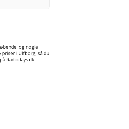
g løbende, og nogle
priser i Ulfborg, så du
på Radiodays.dk.