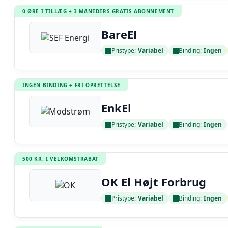
0 ØRE I TILLÆG + 3 MÅNEDERS GRATIS ABONNEMENT
BareEl
Pristype:
Variabel
Binding:
Ingen
Læs anmeldelse
INGEN BINDING + FRI OPRETTELSE
EnkEl
Pristype:
Variabel
Binding:
Ingen
Læs anmeldelse
500 KR. I VELKOMSTRABAT
OK El Højt Forbrug
Pristype:
Variabel
Binding:
Ingen
Læs anmeldelse