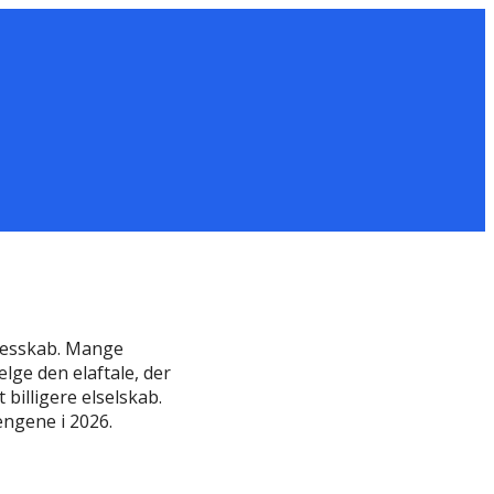
llesskab. Mange
lge den elaftale, der
 billigere elselskab.
engene i 2026.