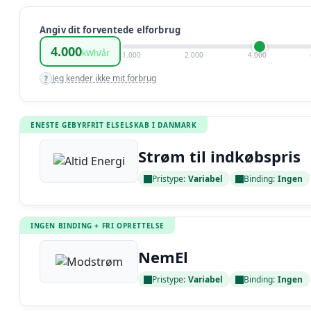
Angiv dit forventede elforbrug
4.000
kWh/år
1.000
2.000
4.000
Jeg kender ikke mit forbrug
?
ENESTE GEBYRFRIT ELSELSKAB I DANMARK
Strøm til indkøbspris
Pristype:
Variabel
Binding:
Ingen
Læs anmeldelse
INGEN BINDING + FRI OPRETTELSE
NemEl
Pristype:
Variabel
Binding:
Ingen
Læs anmeldelse