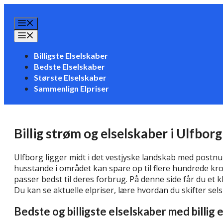
Hop
til
Menu
indhold
Menu
Billigste Elselskaber
Bedste Elselskaber
Største Elselskaber
Sammenlign Elpriser
Billig strøm og elselskaber i Ulfborg 
Ulfborg ligger midt i det vestjyske landskab med postn
husstande i området kan spare op til flere hundrede kro
passer bedst til deres forbrug. På denne side får du et kl
Du kan se aktuelle elpriser, lære hvordan du skifter se
Bedste og billigste elselskaber med billig 