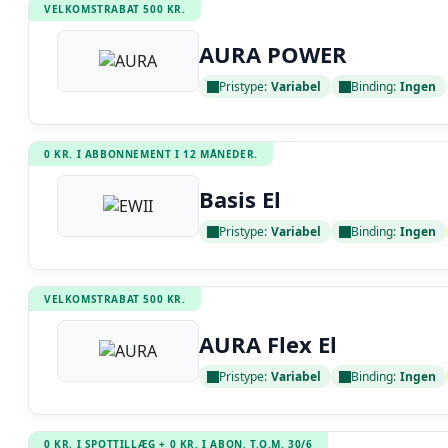
VELKOMSTRABAT 500 KR.
AURA POWER
Pristype:
Variabel
Binding:
Ingen
Læs anmeldelse
0 KR. I ABBONNEMENT I 12 MÅNEDER.
Basis El
Pristype:
Variabel
Binding:
Ingen
Læs anmeldelse
VELKOMSTRABAT 500 KR.
AURA Flex El
Pristype:
Variabel
Binding:
Ingen
Læs anmeldelse
0 KR. I SPOTTILLÆG + 0 KR. I ABON. T.O.M. 30/6