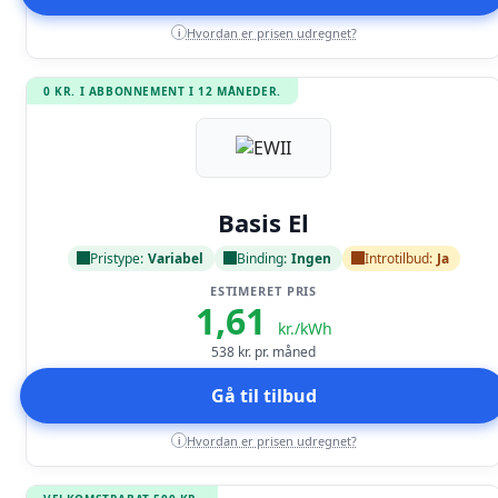
Hvordan er prisen udregnet?
i
0 KR. I ABBONNEMENT I 12 MÅNEDER.
Læs anmeldelse
Basis El
Pristype:
Variabel
Binding:
Ingen
Introtilbud:
Ja
ESTIMERET PRIS
1,61
kr./kWh
538
kr. pr. måned
Gå til tilbud
Hvordan er prisen udregnet?
i