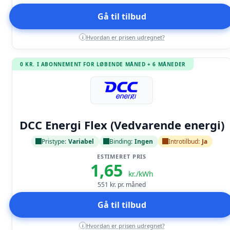
Gå til tilbud
Hvordan er prisen udregnet?
i
0 KR. I ABONNEMENT FOR LØBENDE MÅNED + 6 MÅNEDER
Læs anmeldelse
DCC Energi Flex (Vedvarende energi)
Pristype:
Variabel
Binding:
Ingen
Introtilbud:
Ja
ESTIMERET PRIS
1,65
kr./kWh
551
kr. pr. måned
Gå til tilbud
Hvordan er prisen udregnet?
i