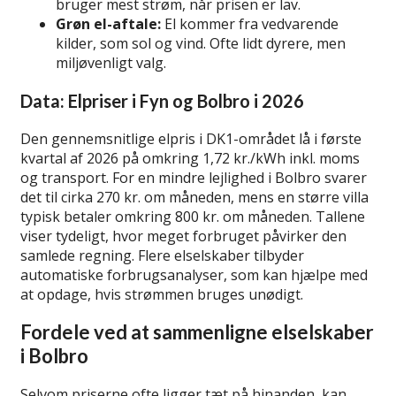
bruger mest strøm, når prisen er lav.
Grøn el-aftale:
El kommer fra vedvarende
kilder, som sol og vind. Ofte lidt dyrere, men
miljøvenligt valg.
Data: Elpriser i Fyn og Bolbro i 2026
Den gennemsnitlige elpris i DK1-området lå i første
kvartal af 2026 på omkring 1,72 kr./kWh inkl. moms
og transport. For en mindre lejlighed i Bolbro svarer
det til cirka 270 kr. om måneden, mens en større villa
typisk betaler omkring 800 kr. om måneden. Tallene
viser tydeligt, hvor meget forbruget påvirker den
samlede regning. Flere elselskaber tilbyder
automatiske forbrugsanalyser, som kan hjælpe med
at opdage, hvis strømmen bruges unødigt.
Fordele ved at sammenligne elselskaber
i Bolbro
Selvom priserne ofte ligger tæt på hinanden, kan