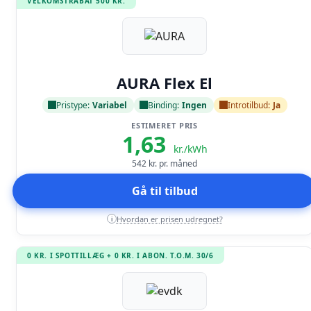
VELKOMSTRABAT 500 KR.
Læs anmeldelse
AURA Flex El
Pristype:
Variabel
Binding:
Ingen
Introtilbud:
Ja
ESTIMERET PRIS
1,63
kr./kWh
542
kr. pr. måned
Gå til tilbud
Hvordan er prisen udregnet?
i
0 KR. I SPOTTILLÆG + 0 KR. I ABON. T.O.M. 30/6