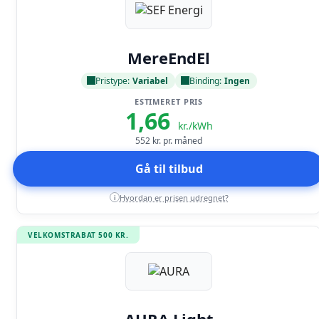
Læs anmeldelse
MereEndEl
Pristype:
Variabel
Binding:
Ingen
ESTIMERET PRIS
1,66
kr./kWh
552
kr. pr. måned
Gå til tilbud
Hvordan er prisen udregnet?
i
VELKOMSTRABAT 500 KR.
Læs anmeldelse
AURA Light