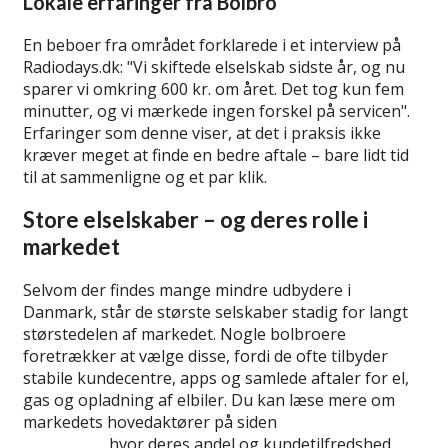
Lokale erfaringer fra Bolbro
En beboer fra området forklarede i et interview på
Radiodays.dk:
Vi skiftede elselskab sidste år, og nu
sparer vi omkring 600 kr. om året. Det tog kun fem
minutter, og vi mærkede ingen forskel på servicen
.
Erfaringer som denne viser, at det i praksis ikke
kræver meget at finde en bedre aftale – bare lidt tid
til at sammenligne og et par klik.
Store elselskaber – og deres rolle i
markedet
Selvom der findes mange mindre udbydere i
Danmark, står de største selskaber stadig for langt
størstedelen af markedet. Nogle bolbroere
foretrækker at vælge disse, fordi de ofte tilbyder
stabile kundecentre, apps og samlede aftaler for el,
gas og opladning af elbiler. Du kan læse mere om
markedets hovedaktører på siden
største elselskaber
i Danmark
, hvor deres andel og kundetilfredshed