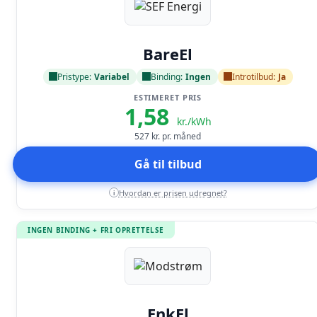
Læs anmeldelse
BareEl
Pristype:
Variabel
Binding:
Ingen
Introtilbud:
Ja
ESTIMERET PRIS
1,58
kr./kWh
527
kr. pr. måned
Gå til tilbud
Hvordan er prisen udregnet?
i
INGEN BINDING + FRI OPRETTELSE
Læs anmeldelse
EnkEl