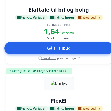
Læs anmeldelse
Elaftale til bil og bolig
Pristype:
Variabel
Binding:
Ingen
Introtilbud:
Ja
ESTIMERET PRIS
1,64
kr./kWh
547
kr. pr. måned
Gå til tilbud
Hvordan er prisen udregnet?
i
GRATIS JUBILÆUMSTRØJE (VÆRDI 850 KR.)
Læs anmeldelse
FlexEl
Pristype:
Variabel
Binding:
Ingen
Introtilbud:
Ja