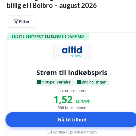
billig el i Bolbro – august 2026
Filter
ENESTE GEBYRFRIT ELSELSKAB I DANMARK
Læs anmeldelse
Strøm til indkøbspris
Pristype:
Variabel
Binding:
Ingen
ESTIMERET PRIS
1,52
kr./kWh
506
kr. pr. måned
Gå til tilbud
Hvordan er prisen udregnet?
i