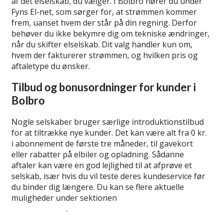
af det elselskab, du vælger. I Bolbro hører du under
Fyns El-net, som sørger for, at strømmen kommer
frem, uanset hvem der står på din regning. Derfor
behøver du ikke bekymre dig om tekniske ændringer,
når du skifter elselskab. Dit valg handler kun om,
hvem der fakturerer strømmen, og hvilken pris og
aftaletype du ønsker.
Tilbud og bonusordninger for kunder i
Bolbro
Nogle selskaber bruger særlige introduktionstilbud
for at tiltrække nye kunder. Det kan være alt fra 0 kr.
i abonnement de første tre måneder, til gavekort
eller rabatter på elbiler og opladning. Sådanne
aftaler kan være en god lejlighed til at afprøve et
selskab, især hvis du vil teste deres kundeservice før
du binder dig længere. Du kan se flere aktuelle
muligheder under sektionen
introtilbud og
velkomstgaver
.