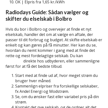
OK | Elpris fra 1,65 kr./kWh
Radiodays Guide: Sådan vælger og
skifter du elselskab i Bolbro
Hvis du bor i Bolbro og overvejer at finde et nyt
elselskab, handler det om at vælge en aftale, der
passer til dit forbrug og budget. At skifte elselskab er
enkelt og kan gøres på få minutter. Her kan du se,
hvordan du nemt kommer i gang med at finde det
rette og mest fordelagtige selskab. Du kan
skifte
elselskab
direkte hos udbyderen, eller sammenligne
først for at få det bedste tilbud.
Start med at finde ud af, hvor meget strøm du
bruger hver måned.
Sammenlign elpriser fra forskellige selskaber,
fx Andel Energi og Modstrøm.
Se, om du ønsker fast eller variabel pris på din
strøm.
Kontakt det nye selskab, og de ordner alt det