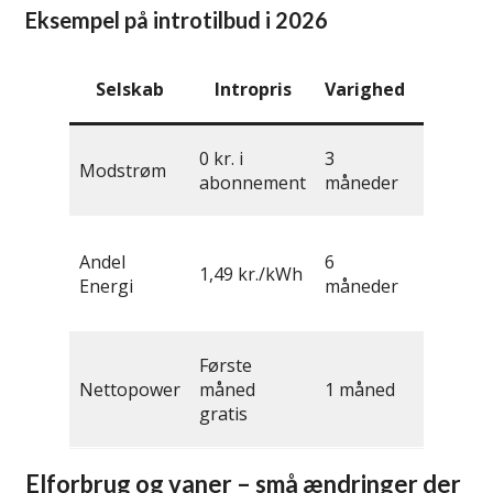
Eksempel på introtilbud i 2026
Ekstr
Selskab
Intropris
Varighed
forde
Grøn
0 kr. i
3
Modstrøm
strøm
abonnement
måneder
inkluder
Gratis
Andel
6
rådgivn
1,49 kr./kWh
Energi
måneder
om
forbrug
App til
Første
time-for
Nettopower
måned
1 måned
time
gratis
forbrug
Elforbrug og vaner – små ændringer der