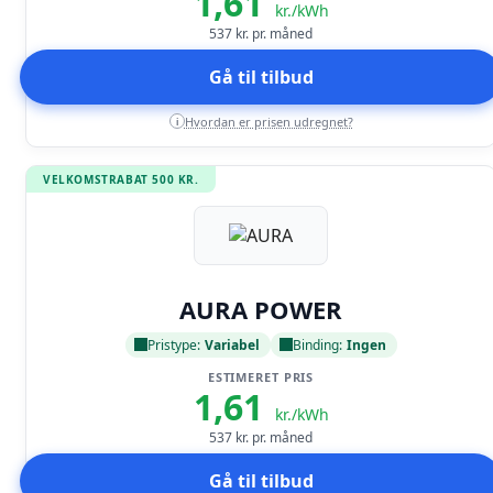
1,61
kr./kWh
537
kr. pr. måned
Gå til tilbud
Hvordan er prisen udregnet?
i
VELKOMSTRABAT 500 KR.
Læs anmeldelse
AURA POWER
Pristype:
Variabel
Binding:
Ingen
ESTIMERET PRIS
1,61
kr./kWh
537
kr. pr. måned
Gå til tilbud