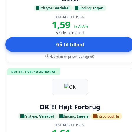
Pristype:
Variabel
Binding:
Ingen
ESTIMERET PRIS
1,59
kr./kWh
531
kr. pr. måned
Gå til tilbud
Hvordan er prisen udregnet?
i
500 KR. I VELKOMSTRABAT
Læs anmeldelse
OK El Højt Forbrug
Pristype:
Variabel
Binding:
Ingen
Introtilbud:
Ja
ESTIMERET PRIS