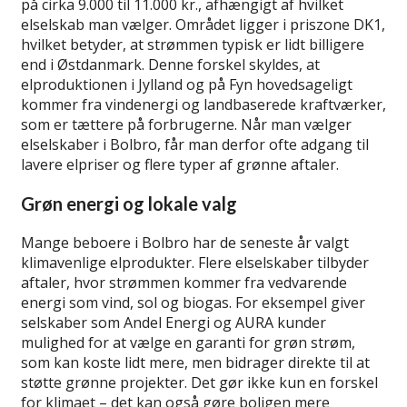
på cirka 9.000 til 11.000 kr., afhængigt af hvilket
elselskab man vælger. Området ligger i priszone DK1,
hvilket betyder, at strømmen typisk er lidt billigere
end i Østdanmark. Denne forskel skyldes, at
elproduktionen i Jylland og på Fyn hovedsageligt
kommer fra vindenergi og landbaserede kraftværker,
som er tættere på forbrugerne. Når man vælger
elselskaber i Bolbro, får man derfor ofte adgang til
lavere elpriser og flere typer af grønne aftaler.
Grøn energi og lokale valg
Mange beboere i Bolbro har de seneste år valgt
klimavenlige elprodukter. Flere elselskaber tilbyder
aftaler, hvor strømmen kommer fra vedvarende
energi som vind, sol og biogas. For eksempel giver
selskaber som Andel Energi og AURA kunder
mulighed for at vælge en garanti for grøn strøm,
som kan koste lidt mere, men bidrager direkte til at
støtte grønne projekter. Det gør ikke kun en forskel
for klimaet – det kan også gøre boligen mere