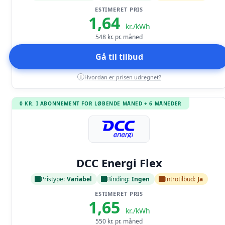
ESTIMERET PRIS
1,64
kr./kWh
548
kr. pr. måned
Gå til tilbud
Hvordan er prisen udregnet?
i
0 KR. I ABONNEMENT FOR LØBENDE MÅNED + 6 MÅNEDER
Læs anmeldelse
DCC Energi Flex
Pristype:
Variabel
Binding:
Ingen
Introtilbud:
Ja
ESTIMERET PRIS
1,65
kr./kWh
550
kr. pr. måned