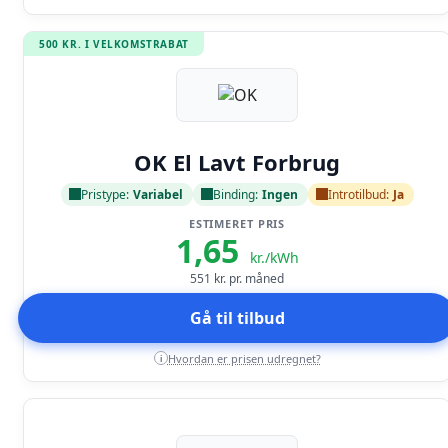
500 KR. I VELKOMSTRABAT
Læs anmeldelse
OK El Lavt Forbrug
Pristype:
Variabel
Binding:
Ingen
Introtilbud:
Ja
ESTIMERET PRIS
1,65
kr./kWh
551
kr. pr. måned
Gå til tilbud
Hvordan er prisen udregnet?
i