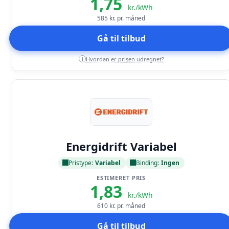
1,75
kr./kWh
585
kr. pr. måned
Gå til tilbud
Hvordan er prisen udregnet?
i
Læs anmeldelse
Energidrift Variabel
Pristype:
Variabel
Binding:
Ingen
ESTIMERET PRIS
1,83
kr./kWh
610
kr. pr. måned
Gå til tilbud