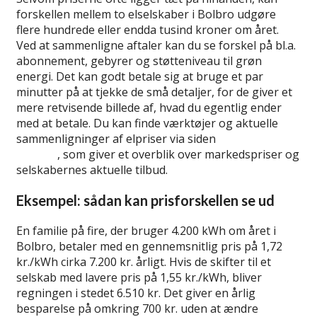
forskellen mellem to elselskaber i Bolbro udgøre
flere hundrede eller endda tusind kroner om året.
Ved at sammenligne aftaler kan du se forskel på bl.a.
abonnement, gebyrer og støtteniveau til grøn
energi. Det kan godt betale sig at bruge et par
minutter på at tjekke de små detaljer, for de giver et
mere retvisende billede af, hvad du egentlig ender
med at betale. Du kan finde værktøjer og aktuelle
sammenligninger af elpriser via siden
sammenlign
elpriser
, som giver et overblik over markedspriser og
selskabernes aktuelle tilbud.
Eksempel: sådan kan prisforskellen se ud
En familie på fire, der bruger 4.200 kWh om året i
Bolbro, betaler med en gennemsnitlig pris på 1,72
kr./kWh cirka 7.200 kr. årligt. Hvis de skifter til et
selskab med lavere pris på 1,55 kr./kWh, bliver
regningen i stedet 6.510 kr. Det giver en årlig
besparelse på omkring 700 kr. uden at ændre