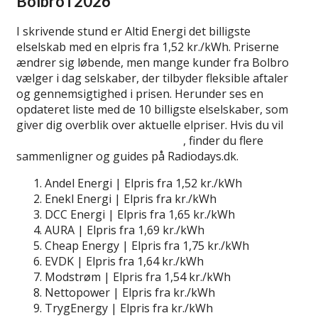
Bolbro i 2026
I skrivende stund er Altid Energi det billigste
elselskab med en elpris fra 1,52 kr./kWh. Priserne
ændrer sig løbende, men mange kunder fra Bolbro
vælger i dag selskaber, der tilbyder fleksible aftaler
og gennemsigtighed i prisen. Herunder ses en
opdateret liste med de 10 billigste elselskaber, som
giver dig overblik over aktuelle elpriser. Hvis du vil
lær mere om billige elselskaber
, finder du flere
sammenligner og guides på Radiodays.dk.
Andel Energi | Elpris fra 1,52 kr./kWh
Enekl Energi | Elpris fra kr./kWh
DCC Energi | Elpris fra 1,65 kr./kWh
AURA | Elpris fra 1,69 kr./kWh
Cheap Energy | Elpris fra 1,75 kr./kWh
EVDK | Elpris fra 1,64 kr./kWh
Modstrøm | Elpris fra 1,54 kr./kWh
Nettopower | Elpris fra kr./kWh
TrygEnergy | Elpris fra kr./kWh