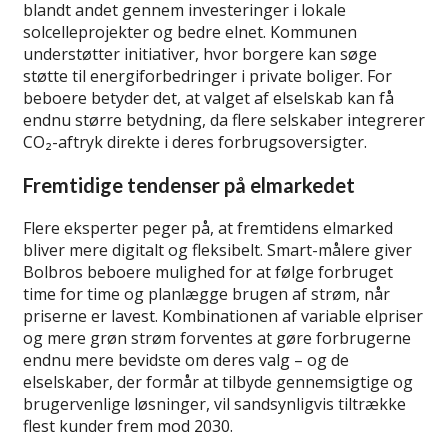
blandt andet gennem investeringer i lokale
solcelleprojekter og bedre elnet. Kommunen
understøtter initiativer, hvor borgere kan søge
støtte til energiforbedringer i private boliger. For
beboere betyder det, at valget af elselskab kan få
endnu større betydning, da flere selskaber integrerer
CO₂-aftryk direkte i deres forbrugsoversigter.
Fremtidige tendenser på elmarkedet
Flere eksperter peger på, at fremtidens elmarked
bliver mere digitalt og fleksibelt. Smart-målere giver
Bolbros beboere mulighed for at følge forbruget
time for time og planlægge brugen af strøm, når
priserne er lavest. Kombinationen af variable elpriser
og mere grøn strøm forventes at gøre forbrugerne
endnu mere bevidste om deres valg – og de
elselskaber, der formår at tilbyde gennemsigtige og
brugervenlige løsninger, vil sandsynligvis tiltrække
flest kunder frem mod 2030.