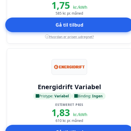
1,75
kr./kWh
585
kr. pr. måned
Gå til tilbud
Hvordan er prisen udregnet?
i
Læs anmeldelse
Energidrift Variabel
Pristype:
Variabel
Binding:
Ingen
ESTIMERET PRIS
1,83
kr./kWh
610
kr. pr. måned