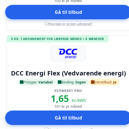
550
kr. pr. måned
Gå til tilbud
Hvordan er prisen udregnet?
i
0 KR. I ABONNEMENT FOR LØBENDE MÅNED + 6 MÅNEDER
Læs anmeldelse
DCC Energi Flex (Vedvarende energi)
Pristype:
Variabel
Binding:
Ingen
Introtilbud:
Ja
ESTIMERET PRIS
1,65
kr./kWh
551
kr. pr. måned
Gå til tilbud