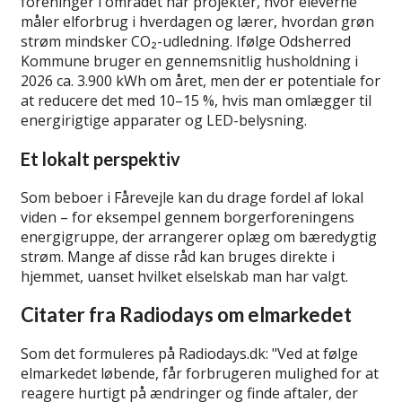
foreninger i området har projekter, hvor eleverne
måler elforbrug i hverdagen og lærer, hvordan grøn
strøm mindsker CO₂-udledning. Ifølge Odsherred
Kommune bruger en gennemsnitlig husholdning i
2026 ca. 3.900 kWh om året, men der er potentiale for
at reducere det med 10–15 %, hvis man omlægger til
energirigtige apparater og LED-belysning.
Et lokalt perspektiv
Som beboer i Fårevejle kan du drage fordel af lokal
viden – for eksempel gennem borgerforeningens
energigruppe, der arrangerer oplæg om bæredygtig
strøm. Mange af disse råd kan bruges direkte i
hjemmet, uanset hvilket elselskab man har valgt.
Citater fra Radiodays om elmarkedet
Som det formuleres på Radiodays.dk:
Ved at følge
elmarkedet løbende, får forbrugeren mulighed for at
reagere hurtigt på ændringer og finde aftaler, der