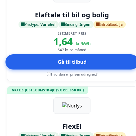
Læs anmeldelse
Elaftale til bil og bolig
Pristype:
Variabel
Binding:
Ingen
Introtilbud:
Ja
ESTIMERET PRIS
1,64
kr./kWh
547
kr. pr. måned
Gå til tilbud
Hvordan er prisen udregnet?
i
GRATIS JUBILÆUMSTRØJE (VÆRDI 850 KR.)
Læs anmeldelse
FlexEl
Pristype:
Variabel
Binding:
Ingen
Introtilbud:
Ja