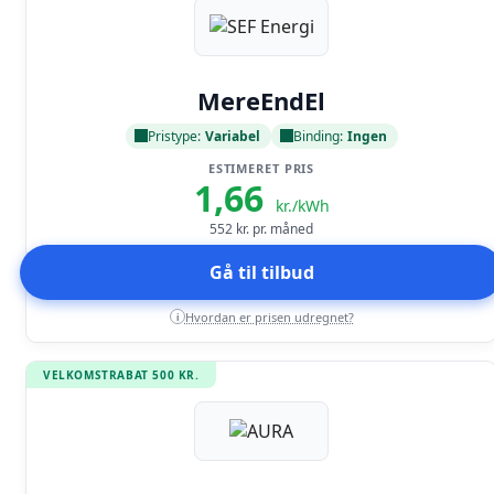
Læs anmeldelse
MereEndEl
Pristype:
Variabel
Binding:
Ingen
ESTIMERET PRIS
1,66
kr./kWh
552
kr. pr. måned
Gå til tilbud
Hvordan er prisen udregnet?
i
VELKOMSTRABAT 500 KR.
Læs anmeldelse