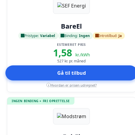
Læs anmeldelse
BareEl
Pristype:
Variabel
Binding:
Ingen
Introtilbud:
Ja
ESTIMERET PRIS
1,58
kr./kWh
527
kr. pr. måned
Gå til tilbud
Hvordan er prisen udregnet?
i
INGEN BINDING + FRI OPRETTELSE
Læs anmeldelse