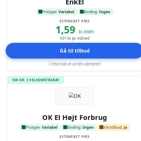
EnkEl
Pristype:
Variabel
Binding:
Ingen
ESTIMERET PRIS
1,59
kr./kWh
531
kr. pr. måned
Gå til tilbud
Hvordan er prisen udregnet?
i
500 KR. I VELKOMSTRABAT
Læs anmeldelse
OK El Højt Forbrug
Pristype:
Variabel
Binding:
Ingen
Introtilbud:
Ja
ESTIMERET PRIS