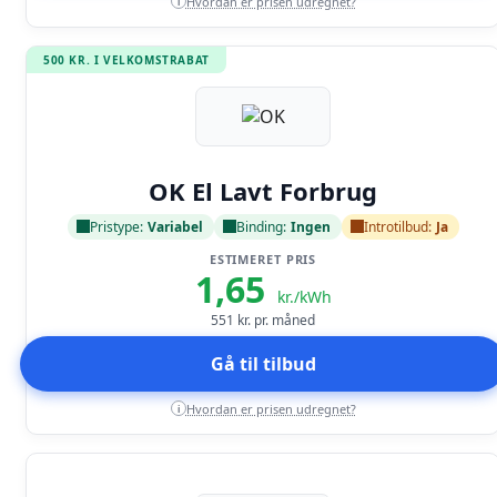
Hvordan er prisen udregnet?
i
500 KR. I VELKOMSTRABAT
Læs anmeldelse
OK El Lavt Forbrug
Pristype:
Variabel
Binding:
Ingen
Introtilbud:
Ja
ESTIMERET PRIS
1,65
kr./kWh
551
kr. pr. måned
Gå til tilbud
Hvordan er prisen udregnet?
i