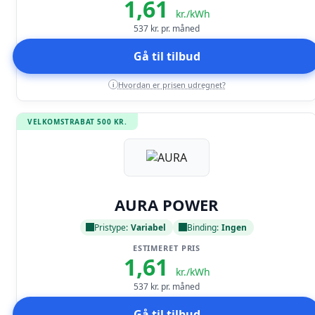
1,61
kr./kWh
537
kr. pr. måned
Gå til tilbud
Hvordan er prisen udregnet?
i
VELKOMSTRABAT 500 KR.
Læs anmeldelse
AURA POWER
Pristype:
Variabel
Binding:
Ingen
ESTIMERET PRIS
1,61
kr./kWh
537
kr. pr. måned
Gå til tilbud