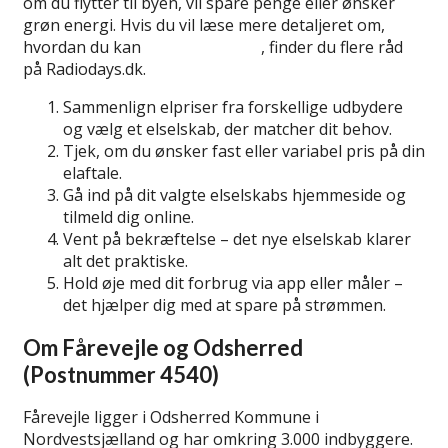
om du flytter til byen, vil spare penge eller ønsker
grøn energi. Hvis du vil læse mere detaljeret om,
hvordan du kan
skifte elselskab
, finder du flere råd
på Radiodays.dk.
Sammenlign elpriser fra forskellige udbydere
og vælg et elselskab, der matcher dit behov.
Tjek, om du ønsker fast eller variabel pris på din
elaftale.
Gå ind på dit valgte elselskabs hjemmeside og
tilmeld dig online.
Vent på bekræftelse – det nye elselskab klarer
alt det praktiske.
Hold øje med dit forbrug via app eller måler –
det hjælper dig med at spare på strømmen.
Om Fårevejle og Odsherred
(Postnummer 4540)
Fårevejle ligger i Odsherred Kommune i
Nordvestsjælland og har omkring 3.000 indbyggere.