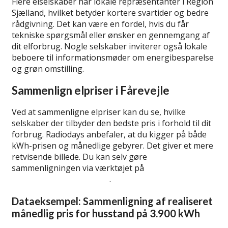
Flere elselskaber har lokale repræsentanter i Region
Sjælland, hvilket betyder kortere svartider og bedre
rådgivning. Det kan være en fordel, hvis du får
tekniske spørgsmål eller ønsker en gennemgang af
dit elforbrug. Nogle selskaber inviterer også lokale
beboere til informationsmøder om energibesparelse
og grøn omstilling.
Sammenlign elpriser i Fårevejle
Ved at sammenligne elpriser kan du se, hvilke
selskaber der tilbyder den bedste pris i forhold til dit
forbrug. Radiodays anbefaler, at du kigger på både
kWh-prisen og månedlige gebyrer. Det giver et mere
retvisende billede. Du kan selv gøre
sammenligningen via værktøjet på
Radiodays’ side
om elpris-sammenligning
.
Dataeksempel: Sammenligning af realiseret
månedlig pris for husstand på 3.900 kWh