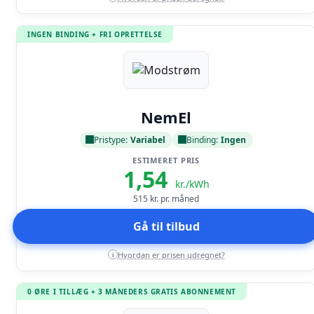
INGEN BINDING + FRI OPRETTELSE
Læs anmeldelse
NemEl
Pristype:
Variabel
Binding:
Ingen
ESTIMERET PRIS
1,54
kr./kWh
515
kr. pr. måned
Gå til tilbud
Hvordan er prisen udregnet?
i
0 ØRE I TILLÆG + 3 MÅNEDERS GRATIS ABONNEMENT