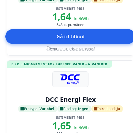
ESTIMERET PRIS
1,64
kr./kWh
548
kr. pr. måned
Gå til tilbud
Hvordan er prisen udregnet?
i
0 KR. I ABONNEMENT FOR LØBENDE MÅNED + 6 MÅNEDER
Læs anmeldelse
DCC Energi Flex
Pristype:
Variabel
Binding:
Ingen
Introtilbud:
Ja
ESTIMERET PRIS
1,65
kr./kWh