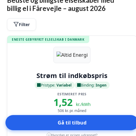
Bedste og billigste elselskaber med
billig el i Fårevejle – august 2026
Filter
ENESTE GEBYRFRIT ELSELSKAB I DANMARK
Læs anmeldelse
Strøm til indkøbspris
Pristype:
Variabel
Binding:
Ingen
ESTIMERET PRIS
1,52
kr./kWh
506
kr. pr. måned
Gå til tilbud
Hvordan er prisen udregnet?
i