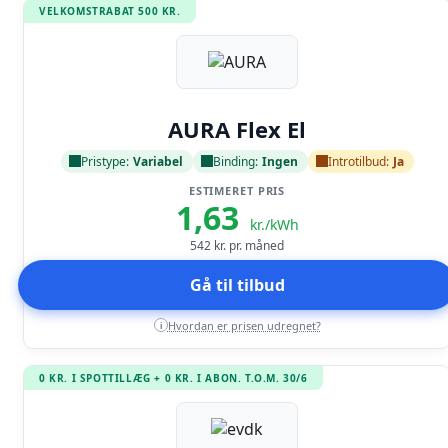
VELKOMSTRABAT 500 KR.
Læs anmeldelse
AURA Flex El
Pristype:
Variabel
Binding:
Ingen
Introtilbud:
Ja
ESTIMERET PRIS
1,63
kr./kWh
542
kr. pr. måned
Gå til tilbud
Hvordan er prisen udregnet?
i
0 KR. I SPOTTILLÆG + 0 KR. I ABON. T.O.M. 30/6