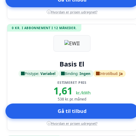
Hvordan er prisen udregnet?
i
0 KR. I ABBONNEMENT I 12 MÅNEDER.
Læs anmeldelse
Basis El
Pristype:
Variabel
Binding:
Ingen
Introtilbud:
Ja
ESTIMERET PRIS
1,61
kr./kWh
538
kr. pr. måned
Gå til tilbud
Hvordan er prisen udregnet?
i