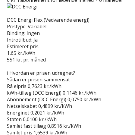
Læs anmeldelse
DCC Energi Flex (Vedvarende energi)
Pristype:
Variabel
Binding:
Ingen
Introtilbud:
Ja
Estimeret pris
1,65
kr./kWh
551
kr. pr. måned
Gå til tilbud
i
Hvordan er prisen udregnet?
Sådan er prisen sammensat
Rå elpris
0,7623 kr./kWh
kWh-tillæg (DCC Energi)
0,1146 kr./kWh
Abonnement (DCC Energi)
0,0750 kr./kWh
Netselskabet
0,4899 kr./kWh
Energinet
0,2021 kr./kWh
Staten
0,0100 kr./kWh
Samlet fast tillæg
0,8916 kr./kWh
Samlet pris
1,6539 kr./kWh