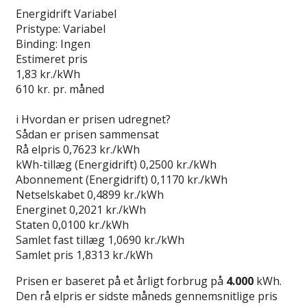
Energidrift Variabel
Pristype:
Variabel
Binding:
Ingen
Estimeret pris
1,83
kr./kWh
610
kr. pr. måned
Gå til tilbud
i
Hvordan er prisen udregnet?
Sådan er prisen sammensat
Rå elpris
0,7623 kr./kWh
kWh-tillæg (Energidrift)
0,2500 kr./kWh
Abonnement (Energidrift)
0,1170 kr./kWh
Netselskabet
0,4899 kr./kWh
Energinet
0,2021 kr./kWh
Staten
0,0100 kr./kWh
Samlet fast tillæg
1,0690 kr./kWh
Samlet pris
1,8313 kr./kWh
Prisen er baseret på et årligt forbrug på
4.000
kWh.
Den rå elpris er sidste måneds gennemsnitlige pris