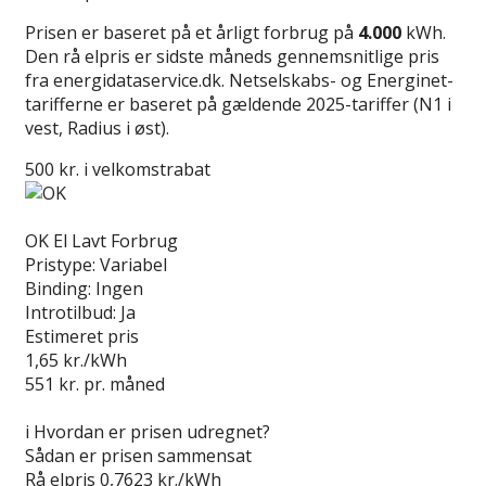
Prisen er baseret på et årligt forbrug på
4.000
kWh.
Den rå elpris er sidste måneds gennemsnitlige pris
fra energidataservice.dk. Netselskabs- og Energinet-
tarifferne er baseret på gældende 2025-tariffer (N1 i
vest, Radius i øst).
500 kr. i velkomstrabat
Læs anmeldelse
OK El Lavt Forbrug
Pristype:
Variabel
Binding:
Ingen
Introtilbud:
Ja
Estimeret pris
1,65
kr./kWh
551
kr. pr. måned
Gå til tilbud
i
Hvordan er prisen udregnet?
Sådan er prisen sammensat
Rå elpris
0,7623 kr./kWh