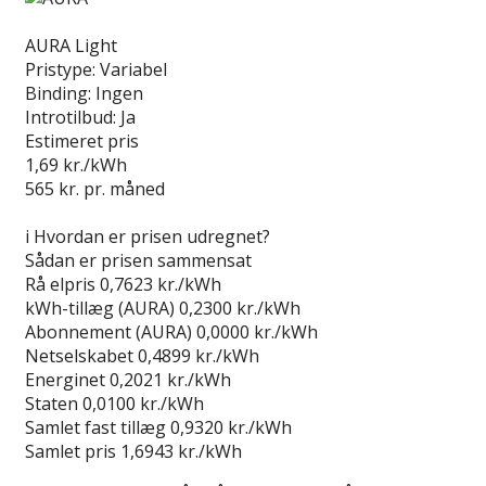
Læs anmeldelse
AURA Light
Pristype:
Variabel
Binding:
Ingen
Introtilbud:
Ja
Estimeret pris
1,69
kr./kWh
565
kr. pr. måned
Gå til tilbud
i
Hvordan er prisen udregnet?
Sådan er prisen sammensat
Rå elpris
0,7623 kr./kWh
kWh-tillæg (AURA)
0,2300 kr./kWh
Abonnement (AURA)
0,0000 kr./kWh
Netselskabet
0,4899 kr./kWh
Energinet
0,2021 kr./kWh
Staten
0,0100 kr./kWh
Samlet fast tillæg
0,9320 kr./kWh
Samlet pris
1,6943 kr./kWh