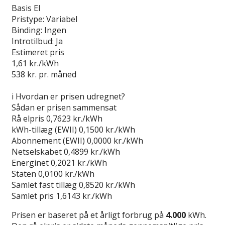
Basis El
Pristype:
Variabel
Binding:
Ingen
Introtilbud:
Ja
Estimeret pris
1,61
kr./kWh
538
kr. pr. måned
Gå til tilbud
i
Hvordan er prisen udregnet?
Sådan er prisen sammensat
Rå elpris
0,7623 kr./kWh
kWh-tillæg (EWII)
0,1500 kr./kWh
Abonnement (EWII)
0,0000 kr./kWh
Netselskabet
0,4899 kr./kWh
Energinet
0,2021 kr./kWh
Staten
0,0100 kr./kWh
Samlet fast tillæg
0,8520 kr./kWh
Samlet pris
1,6143 kr./kWh
Prisen er baseret på et årligt forbrug på
4.000
kWh.