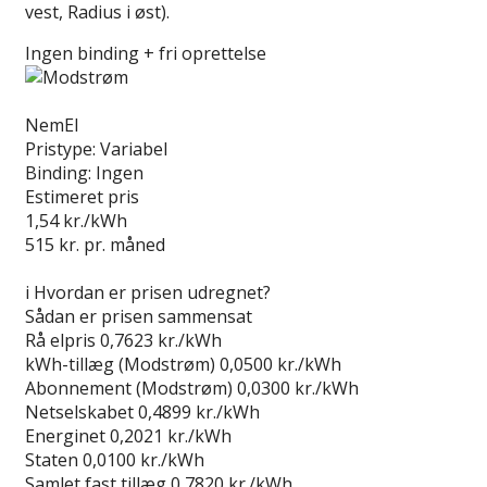
vest, Radius i øst).
Ingen binding + fri oprettelse
Læs anmeldelse
NemEl
Pristype:
Variabel
Binding:
Ingen
Estimeret pris
1,54
kr./kWh
515
kr. pr. måned
Gå til tilbud
i
Hvordan er prisen udregnet?
Sådan er prisen sammensat
Rå elpris
0,7623 kr./kWh
kWh-tillæg (Modstrøm)
0,0500 kr./kWh
Abonnement (Modstrøm)
0,0300 kr./kWh
Netselskabet
0,4899 kr./kWh
Energinet
0,2021 kr./kWh
Staten
0,0100 kr./kWh
Samlet fast tillæg
0,7820 kr./kWh