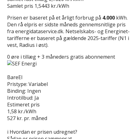
Samlet pris
1,5443 kr./kWh
Prisen er baseret på et årligt forbrug på
4.000
kWh.
Den rå elpris er sidste måneds gennemsnitlige pris
fra energidataservice.dk. Netselskabs- og Energinet-
tarifferne er baseret på gældende 2025-tariffer (N1 i
vest, Radius i øst).
0 øre i tillæg + 3 måneders gratis abonnement
Læs anmeldelse
BareEl
Pristype:
Variabel
Binding:
Ingen
Introtilbud:
Ja
Estimeret pris
1,58
kr./kWh
527
kr. pr. måned
Gå til tilbud
i
Hvordan er prisen udregnet?
Sådan er prisen sammensat