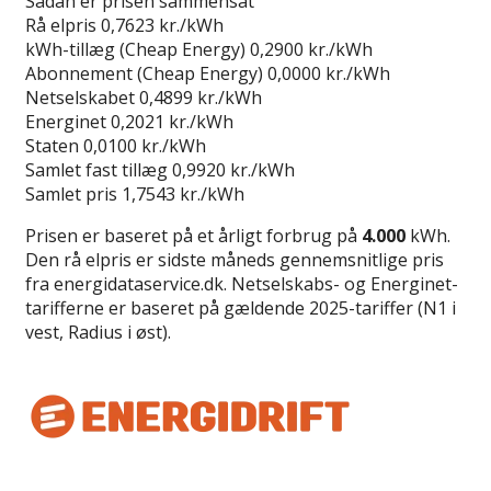
Sådan er prisen sammensat
Rå elpris
0,7623 kr./kWh
kWh-tillæg (Cheap Energy)
0,2900 kr./kWh
Abonnement (Cheap Energy)
0,0000 kr./kWh
Netselskabet
0,4899 kr./kWh
Energinet
0,2021 kr./kWh
Staten
0,0100 kr./kWh
Samlet fast tillæg
0,9920 kr./kWh
Samlet pris
1,7543 kr./kWh
Prisen er baseret på et årligt forbrug på
4.000
kWh.
Den rå elpris er sidste måneds gennemsnitlige pris
fra energidataservice.dk. Netselskabs- og Energinet-
tarifferne er baseret på gældende 2025-tariffer (N1 i
vest, Radius i øst).
Læs anmeldelse