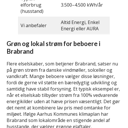
elforbrug
3.500–4.500 kWh/år
(husstand)
Altid Energi, Enkel
Vi anbefaler
Energi eller AURA
Grøn og lokal strøm for beboere i
Brabrand
Flere elselskaber, som betjener Brabrand, satser nu
på grøn strøm fra danske vindmøller, solceller og
vandkraft. Mange beboere vælger disse løsninger,
fordi de gerne vil støtte en bæredygtig udvikling og
samtidig have stabil forsyning. Et typisk eksempel er,
når et elselskab tilbyder strøm fra 100% vedvarende
energikilder uden at hæve prisen væsentligt. Det gør
det nemt at kombinere lav pris med omtanke for
miljøet. Ifølge Aarhus Kommunes klimaplan har
Brabrand som lokalområde en stigende andel af
husstande, der vælger grønne elaftaler.