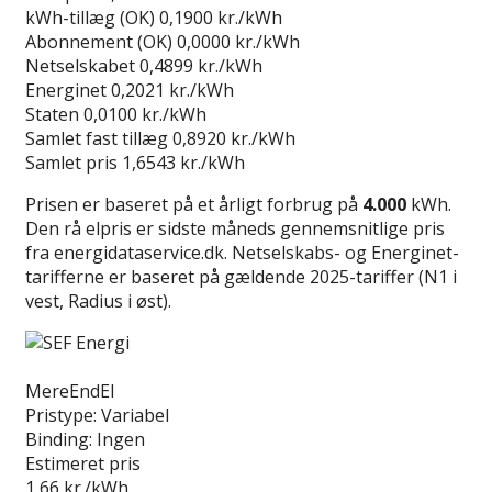
kWh-tillæg (OK)
0,1900 kr./kWh
Abonnement (OK)
0,0000 kr./kWh
Netselskabet
0,4899 kr./kWh
Energinet
0,2021 kr./kWh
Staten
0,0100 kr./kWh
Samlet fast tillæg
0,8920 kr./kWh
Samlet pris
1,6543 kr./kWh
Prisen er baseret på et årligt forbrug på
4.000
kWh.
Den rå elpris er sidste måneds gennemsnitlige pris
fra energidataservice.dk. Netselskabs- og Energinet-
tarifferne er baseret på gældende 2025-tariffer (N1 i
vest, Radius i øst).
Læs anmeldelse
MereEndEl
Pristype:
Variabel
Binding:
Ingen
Estimeret pris
1,66
kr./kWh