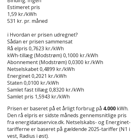
Binding:
Ingen
Estimeret pris
1,59
kr./kWh
531
kr. pr. måned
Gå til tilbud
i
Hvordan er prisen udregnet?
Sådan er prisen sammensat
Rå elpris
0,7623 kr./kWh
kWh-tillæg (Modstrøm)
0,1000 kr./kWh
Abonnement (Modstrøm)
0,0300 kr./kWh
Netselskabet
0,4899 kr./kWh
Energinet
0,2021 kr./kWh
Staten
0,0100 kr./kWh
Samlet fast tillæg
0,8320 kr./kWh
Samlet pris
1,5943 kr./kWh
Prisen er baseret på et årligt forbrug på
4.000
kWh.
Den rå elpris er sidste måneds gennemsnitlige pris
fra energidataservice.dk. Netselskabs- og Energinet-
tarifferne er baseret på gældende 2025-tariffer (N1 i
vest, Radius i øst).