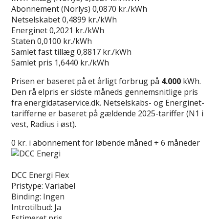
Abonnement (Norlys)
0,0870 kr./kWh
Netselskabet
0,4899 kr./kWh
Energinet
0,2021 kr./kWh
Staten
0,0100 kr./kWh
Samlet fast tillæg
0,8817 kr./kWh
Samlet pris
1,6440 kr./kWh
Prisen er baseret på et årligt forbrug på
4.000
kWh.
Den rå elpris er sidste måneds gennemsnitlige pris
fra energidataservice.dk. Netselskabs- og Energinet-
tarifferne er baseret på gældende 2025-tariffer (N1 i
vest, Radius i øst).
0 kr. i abonnement for løbende måned + 6 måneder
Læs anmeldelse
DCC Energi Flex
Pristype:
Variabel
Binding:
Ingen
Introtilbud:
Ja
Estimeret pris