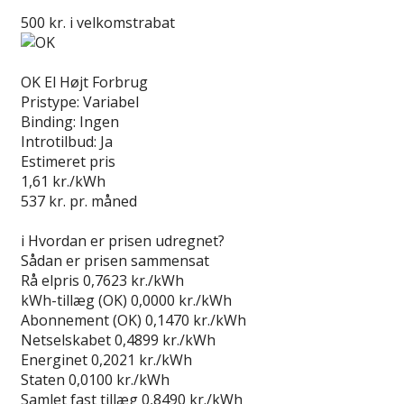
500 kr. i velkomstrabat
Læs anmeldelse
OK El Højt Forbrug
Pristype:
Variabel
Binding:
Ingen
Introtilbud:
Ja
Estimeret pris
1,61
kr./kWh
537
kr. pr. måned
Gå til tilbud
i
Hvordan er prisen udregnet?
Sådan er prisen sammensat
Rå elpris
0,7623 kr./kWh
kWh-tillæg (OK)
0,0000 kr./kWh
Abonnement (OK)
0,1470 kr./kWh
Netselskabet
0,4899 kr./kWh
Energinet
0,2021 kr./kWh
Staten
0,0100 kr./kWh
Samlet fast tillæg
0,8490 kr./kWh