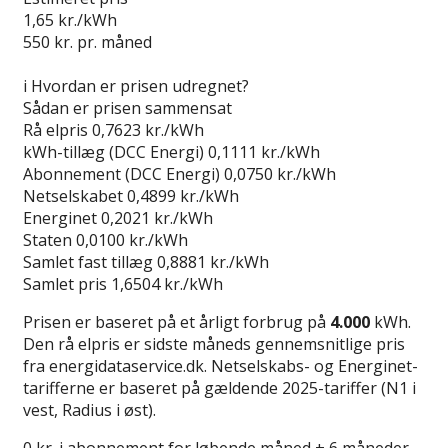
1,65
kr./kWh
550
kr. pr. måned
Gå til tilbud
i
Hvordan er prisen udregnet?
Sådan er prisen sammensat
Rå elpris
0,7623 kr./kWh
kWh-tillæg (DCC Energi)
0,1111 kr./kWh
Abonnement (DCC Energi)
0,0750 kr./kWh
Netselskabet
0,4899 kr./kWh
Energinet
0,2021 kr./kWh
Staten
0,0100 kr./kWh
Samlet fast tillæg
0,8881 kr./kWh
Samlet pris
1,6504 kr./kWh
Prisen er baseret på et årligt forbrug på
4.000
kWh.
Den rå elpris er sidste måneds gennemsnitlige pris
fra energidataservice.dk. Netselskabs- og Energinet-
tarifferne er baseret på gældende 2025-tariffer (N1 i
vest, Radius i øst).
0 kr. i abonnement for løbende måned + 6 måneder