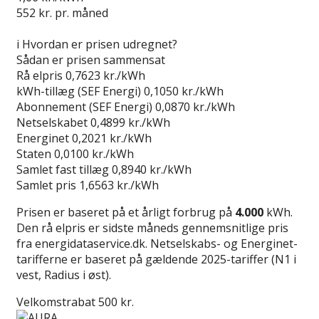
552
kr. pr. måned
Gå til tilbud
i
Hvordan er prisen udregnet?
Sådan er prisen sammensat
Rå elpris
0,7623 kr./kWh
kWh-tillæg (SEF Energi)
0,1050 kr./kWh
Abonnement (SEF Energi)
0,0870 kr./kWh
Netselskabet
0,4899 kr./kWh
Energinet
0,2021 kr./kWh
Staten
0,0100 kr./kWh
Samlet fast tillæg
0,8940 kr./kWh
Samlet pris
1,6563 kr./kWh
Prisen er baseret på et årligt forbrug på
4.000
kWh.
Den rå elpris er sidste måneds gennemsnitlige pris
fra energidataservice.dk. Netselskabs- og Energinet-
tarifferne er baseret på gældende 2025-tariffer (N1 i
vest, Radius i øst).
Velkomstrabat 500 kr.