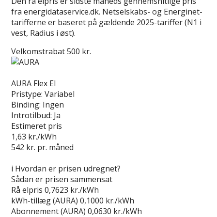
Den rå elpris er sidste måneds gennemsnitlige pris
fra energidataservice.dk. Netselskabs- og Energinet-
tarifferne er baseret på gældende 2025-tariffer (N1 i
vest, Radius i øst).
Velkomstrabat 500 kr.
Læs anmeldelse
AURA Flex El
Pristype:
Variabel
Binding:
Ingen
Introtilbud:
Ja
Estimeret pris
1,63
kr./kWh
542
kr. pr. måned
Gå til tilbud
i
Hvordan er prisen udregnet?
Sådan er prisen sammensat
Rå elpris
0,7623 kr./kWh
kWh-tillæg (AURA)
0,1000 kr./kWh
Abonnement (AURA)
0,0630 kr./kWh