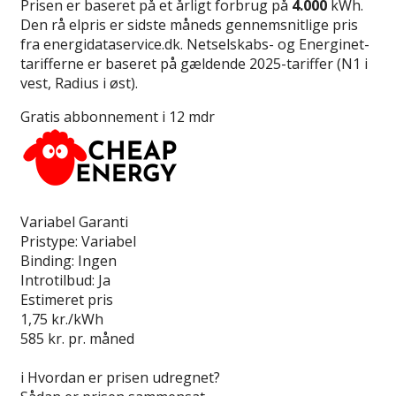
Prisen er baseret på et årligt forbrug på
4.000
kWh.
Den rå elpris er sidste måneds gennemsnitlige pris
fra energidataservice.dk. Netselskabs- og Energinet-
tarifferne er baseret på gældende 2025-tariffer (N1 i
vest, Radius i øst).
Gratis abbonnement i 12 mdr
Læs anmeldelse
Variabel Garanti
Pristype:
Variabel
Binding:
Ingen
Introtilbud:
Ja
Estimeret pris
1,75
kr./kWh
585
kr. pr. måned
Gå til tilbud
i
Hvordan er prisen udregnet?