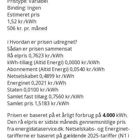
Pristype:
Variabel
Binding:
Ingen
Estimeret pris
1,52
kr./kWh
506
kr. pr. måned
Gå til tilbud
i
Hvordan er prisen udregnet?
Sådan er prisen sammensat
Rå elpris
0,7623 kr./kWh
kWh-tillæg (Altid Energi)
0,0000 kr./kWh
Abonnement (Altid Energi)
0,0540 kr./kWh
Netselskabet
0,4899 kr./kWh
Energinet
0,2021 kr./kWh
Staten
0,0100 kr./kWh
Samlet fast tillæg
0,7560 kr./kWh
Samlet pris
1,5183 kr./kWh
Prisen er baseret på et årligt forbrug på
4.000
kWh.
Den rå elpris er sidste måneds gennemsnitlige pris
fra energidataservice.dk. Netselskabs- og Energinet-
tarifferne er baseret på gældende 2025-tariffer (N1 i