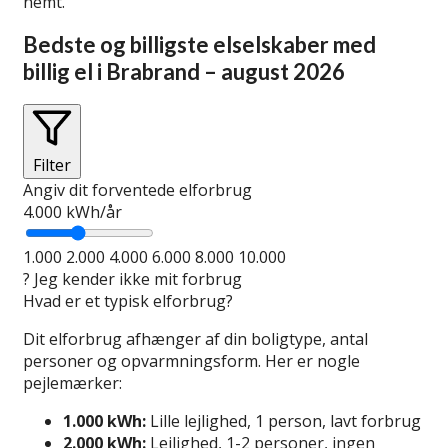
nemt.
Bedste og billigste elselskaber med
billig el i Brabrand – august 2026
Filter
Angiv dit forventede elforbrug
4.000
kWh/år
1.000
2.000
4.000
6.000
8.000
10.000
?
Jeg kender ikke mit forbrug
Hvad er et typisk elforbrug?
Dit elforbrug afhænger af din boligtype, antal
personer og opvarmningsform. Her er nogle
pejlemærker:
1.000 kWh:
Lille lejlighed, 1 person, lavt forbrug
2.000 kWh:
Lejlighed, 1-2 personer, ingen