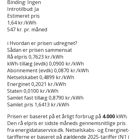
Binding:
Ingen
Introtilbud:
Ja
Estimeret pris
1,64
kr./kWh
547
kr. pr. måned
Gå til tilbud
i
Hvordan er prisen udregnet?
Sådan er prisen sammensat
Rå elpris
0,7623 kr./kWh
kWh-tillæg (evdk)
0,0900 kr./kWh
Abonnement (evdk)
0,0870 kr./kWh
Netselskabet
0,4899 kr./kWh
Energinet
0,2021 kr./kWh
Staten
0,0100 kr./kWh
Samlet fast tillæg
0,8790 kr./kWh
Samlet pris
1,6413 kr./kWh
Prisen er baseret på et årligt forbrug på
4.000
kWh.
Den rå elpris er sidste måneds gennemsnitlige pris
fra energidataservice.dk. Netselskabs- og Energinet-
tarifferne er baseret på gældende 2025-tariffer (N1 i