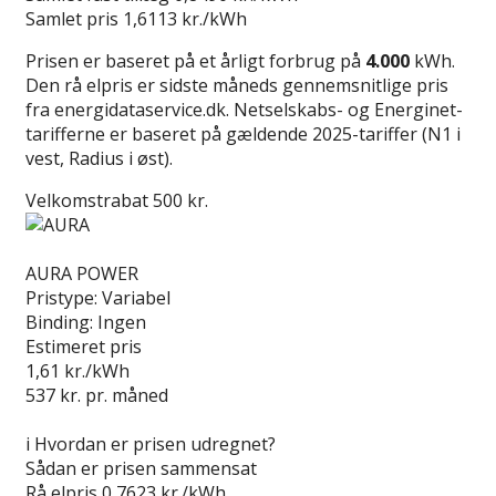
Samlet pris
1,6113 kr./kWh
Prisen er baseret på et årligt forbrug på
4.000
kWh.
Den rå elpris er sidste måneds gennemsnitlige pris
fra energidataservice.dk. Netselskabs- og Energinet-
tarifferne er baseret på gældende 2025-tariffer (N1 i
vest, Radius i øst).
Velkomstrabat 500 kr.
Læs anmeldelse
AURA POWER
Pristype:
Variabel
Binding:
Ingen
Estimeret pris
1,61
kr./kWh
537
kr. pr. måned
Gå til tilbud
i
Hvordan er prisen udregnet?
Sådan er prisen sammensat
Rå elpris
0,7623 kr./kWh