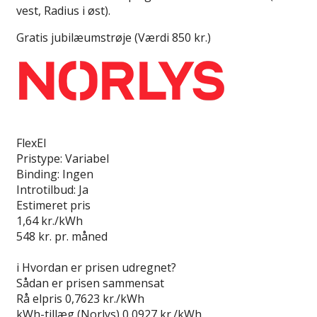
vest, Radius i øst).
Gratis jubilæumstrøje (Værdi 850 kr.)
Læs anmeldelse
FlexEl
Pristype:
Variabel
Binding:
Ingen
Introtilbud:
Ja
Estimeret pris
1,64
kr./kWh
548
kr. pr. måned
Gå til tilbud
i
Hvordan er prisen udregnet?
Sådan er prisen sammensat
Rå elpris
0,7623 kr./kWh
kWh-tillæg (Norlys)
0,0927 kr./kWh