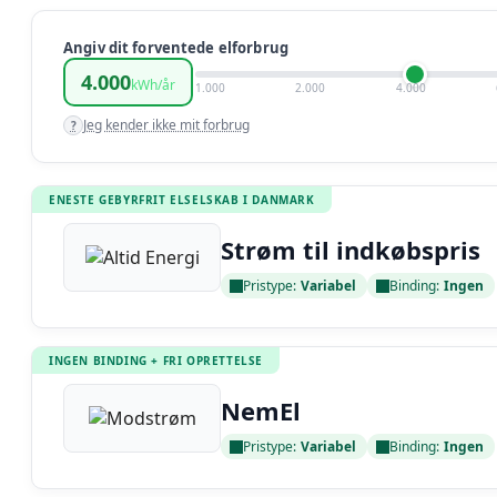
Angiv dit forventede elforbrug
4.000
kWh/år
1.000
2.000
4.000
Jeg kender ikke mit forbrug
?
ENESTE GEBYRFRIT ELSELSKAB I DANMARK
Strøm til indkøbspris
Pristype:
Variabel
Binding:
Ingen
Læs anmeldelse
INGEN BINDING + FRI OPRETTELSE
NemEl
Pristype:
Variabel
Binding:
Ingen
Læs anmeldelse