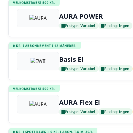
VELKOMSTRABAT 500 KR.
AURA POWER
Pristype:
Variabel
Binding:
Ingen
Læs anmeldelse
0 KR. I ABBONNEMENT I 12 MÅNEDER.
Basis El
Pristype:
Variabel
Binding:
Ingen
Læs anmeldelse
VELKOMSTRABAT 500 KR.
AURA Flex El
Pristype:
Variabel
Binding:
Ingen
Læs anmeldelse
0 KR. I SPOTTILLÆG + 0 KR. I ABON. T.O.M. 30/6