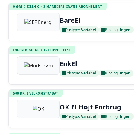
0 ØRE I TILLÆG + 3 MÅNEDERS GRATIS ABONNEMENT
BareEl
Pristype:
Variabel
Binding:
Ingen
Læs anmeldelse
INGEN BINDING + FRI OPRETTELSE
EnkEl
Pristype:
Variabel
Binding:
Ingen
Læs anmeldelse
500 KR. I VELKOMSTRABAT
OK El Højt Forbrug
Pristype:
Variabel
Binding:
Ingen
Læs anmeldelse