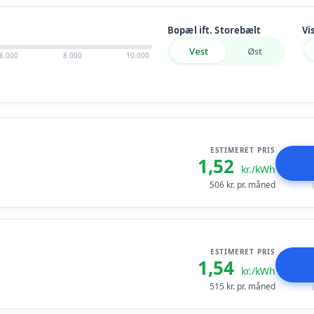
Bopæl ift. Storebælt
Vi
Vest
Øst
6.000
8.000
10.000
ESTIMERET PRIS
1,52
kr./kWh
506
kr. pr. måned
ESTIMERET PRIS
1,54
kr./kWh
515
kr. pr. måned