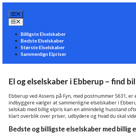
Hop
til
Menu
indhold
Menu
Billigste Elselskaber
Bedste Elselskaber
Største Elselskaber
Sammenlign Elpriser
El og elselskaber i Ebberup – find bi
Ebberup ved Assens på Fyn, med postnummer 5631, er e
indbyggere vælger at sammenligne elselskaber i Ebberup 
selskab med billig elpris kan en almindelig husstand of
klart overblik over priser, udbydere og hvad du skal vid
Bedste og billigste elselskaber med billig 