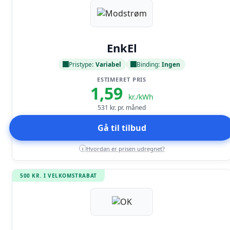
Læs anmeldelse
EnkEl
Pristype:
Variabel
Binding:
Ingen
ESTIMERET PRIS
1,59
kr./kWh
531
kr. pr. måned
Gå til tilbud
Hvordan er prisen udregnet?
i
500 KR. I VELKOMSTRABAT
Læs anmeldelse