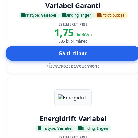
Variabel Garanti
Pristype:
Variabel
Binding:
Ingen
Introtilbud:
Ja
ESTIMERET PRIS
1,75
kr./kWh
585
kr. pr. måned
Gå til tilbud
Hvordan er prisen udregnet?
i
Læs anmeldelse
Energidrift Variabel
Pristype:
Variabel
Binding:
Ingen
ESTIMERET PRIS