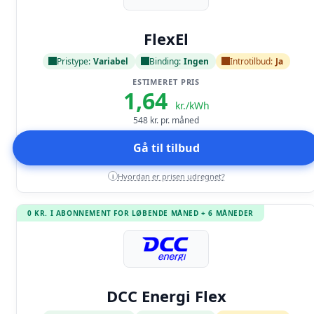
Læs anmeldelse
FlexEl
Pristype:
Variabel
Binding:
Ingen
Introtilbud:
Ja
ESTIMERET PRIS
1,64
kr./kWh
548
kr. pr. måned
Gå til tilbud
Hvordan er prisen udregnet?
i
0 KR. I ABONNEMENT FOR LØBENDE MÅNED + 6 MÅNEDER
Læs anmeldelse
DCC Energi Flex