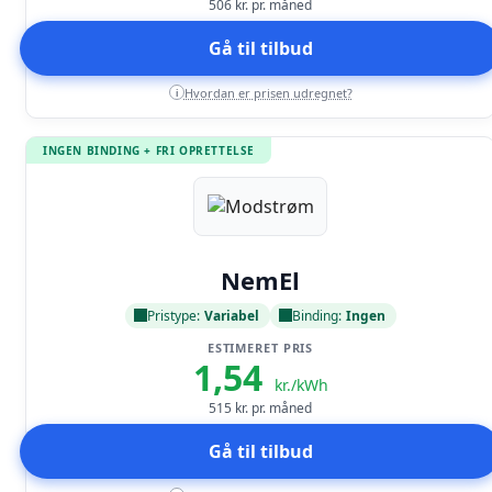
506
kr. pr. måned
Gå til tilbud
Hvordan er prisen udregnet?
i
INGEN BINDING + FRI OPRETTELSE
Læs anmeldelse
NemEl
Pristype:
Variabel
Binding:
Ingen
ESTIMERET PRIS
1,54
kr./kWh
515
kr. pr. måned
Gå til tilbud