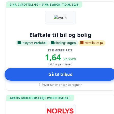
0 KR. I SPOTTILLÆG + 0 KR. I ABON. T.O.M. 30/6
Læs anmeldelse
Elaftale til bil og bolig
Pristype:
Variabel
Binding:
Ingen
Introtilbud:
Ja
ESTIMERET PRIS
1,64
kr./kWh
547
kr. pr. måned
Gå til tilbud
Hvordan er prisen udregnet?
i
GRATIS JUBILÆUMSTRØJE (VÆRDI 850 KR.)