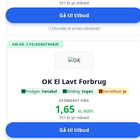
551
kr. pr. måned
Gå til tilbud
Hvordan er prisen udregnet?
i
500 KR. I VELKOMSTRABAT
Læs anmeldelse
OK El Lavt Forbrug
Pristype:
Variabel
Binding:
Ingen
Introtilbud:
Ja
ESTIMERET PRIS
1,65
kr./kWh
551
kr. pr. måned
Gå til tilbud