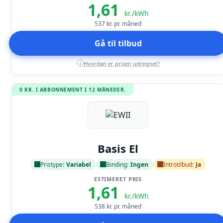
1,61
kr./kWh
537
kr. pr. måned
Gå til tilbud
Hvordan er prisen udregnet?
i
0 KR. I ABBONNEMENT I 12 MÅNEDER.
Læs anmeldelse
Basis El
Pristype:
Variabel
Binding:
Ingen
Introtilbud:
Ja
ESTIMERET PRIS
1,61
kr./kWh
538
kr. pr. måned