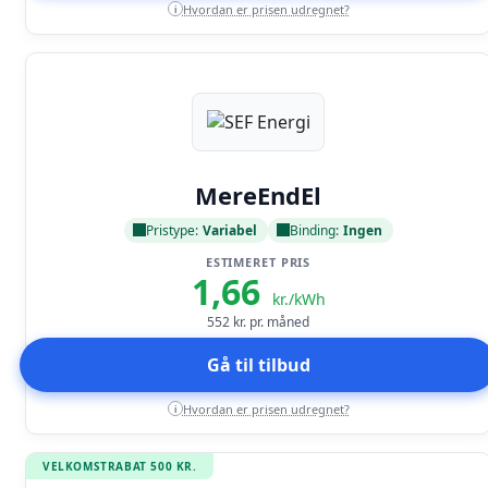
Hvordan er prisen udregnet?
i
Læs anmeldelse
MereEndEl
Pristype:
Variabel
Binding:
Ingen
ESTIMERET PRIS
1,66
kr./kWh
552
kr. pr. måned
Gå til tilbud
Hvordan er prisen udregnet?
i
VELKOMSTRABAT 500 KR.