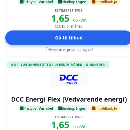
Pristype:
Variabel
Binding:
Ingen
Introtilbud:
Ja
ESTIMERET PRIS
1,65
kr./kWh
550
kr. pr. måned
Gå til tilbud
Hvordan er prisen udregnet?
i
0 KR. I ABONNEMENT FOR LØBENDE MÅNED + 6 MÅNEDER
Læs anmeldelse
DCC Energi Flex (Vedvarende energi)
Pristype:
Variabel
Binding:
Ingen
Introtilbud:
Ja
ESTIMERET PRIS
1,65
kr./kWh