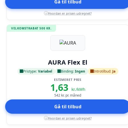
Gå til tilbud
Hvordan er prisen udregnet?
i
VELKOMSTRABAT 500 KR.
Læs anmeldelse
AURA Flex El
Pristype:
Variabel
Binding:
Ingen
Introtilbud:
Ja
ESTIMERET PRIS
1,63
kr./kWh
542
kr. pr. måned
Gå til tilbud
Hvordan er prisen udregnet?
i