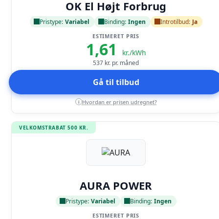
OK El Højt Forbrug
Pristype:
Variabel
Binding:
Ingen
Introtilbud:
Ja
ESTIMERET PRIS
1,61
kr./kWh
537
kr. pr. måned
Gå til tilbud
Hvordan er prisen udregnet?
i
VELKOMSTRABAT 500 KR.
Læs anmeldelse
AURA POWER
Pristype:
Variabel
Binding:
Ingen
ESTIMERET PRIS