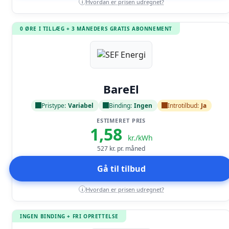
Hvordan er prisen udregnet?
i
0 ØRE I TILLÆG + 3 MÅNEDERS GRATIS ABONNEMENT
Læs anmeldelse
BareEl
Pristype:
Variabel
Binding:
Ingen
Introtilbud:
Ja
ESTIMERET PRIS
1,58
kr./kWh
527
kr. pr. måned
Gå til tilbud
Hvordan er prisen udregnet?
i
INGEN BINDING + FRI OPRETTELSE