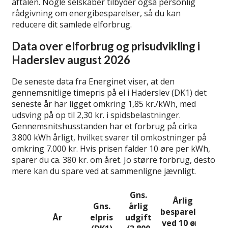
aftalen. Nogle selskaber tilbyder også personlig
rådgivning om energibesparelser, så du kan
reducere dit samlede elforbrug.
Data over elforbrug og prisudvikling i
Haderslev august 2026
De seneste data fra Energinet viser, at den
gennemsnitlige timepris på el i Haderslev (DK1) det
seneste år har ligget omkring 1,85 kr./kWh, med
udsving på op til 2,30 kr. i spidsbelastninger.
Gennemsnitshusstanden har et forbrug på cirka
3.800 kWh årligt, hvilket svarer til omkostninger på
omkring 7.000 kr. Hvis prisen falder 10 øre per kWh,
sparer du ca. 380 kr. om året. Jo større forbrug, desto
mere kan du spare ved at sammenligne jævnligt.
Gns.
Årlig
Gns.
årlig
besparelse
År
elpris
udgift
ved 10 øre