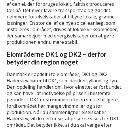
af den el, der forbruges lokalt, faktisk produceres
tæt på. Det giver lavere transporttab og gør det
nemmere for elselskaber at tilbyde lokale, grønne
løsninger. En stor del af de nye solcelleanlæg, som
installeres i området, drives af lokale virksomheder,
der samarbejder med energiselskaber om at gøre
produktionen endnu mere stabil.
Elområderne DK1 og DK2 – derfor
betyder din region noget
Danmark er opdelt i to elområder, DK1 og DK2.
Haderslev hører til DK1, som dækker Jylland og Fyn.
Den opdeling handler om, hvor elnettet er forbundet,
og kan have lidt indflydelse på prisen i bestemte
perioder. I DK1 er strømmen ofte en smule billigere,
fordi området har mange vindmøller og stor
produktion. Når du sammenligner elselskaber i
Haderslev, vil du derfor se, at priserne vises for DK1-
området. Det betyder ikke, at du skal vælge efter