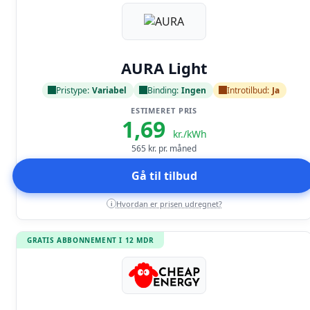
Læs anmeldelse
AURA Light
Pristype:
Variabel
Binding:
Ingen
Introtilbud:
Ja
ESTIMERET PRIS
1,69
kr./kWh
565
kr. pr. måned
Gå til tilbud
Hvordan er prisen udregnet?
i
GRATIS ABBONNEMENT I 12 MDR
Læs anmeldelse