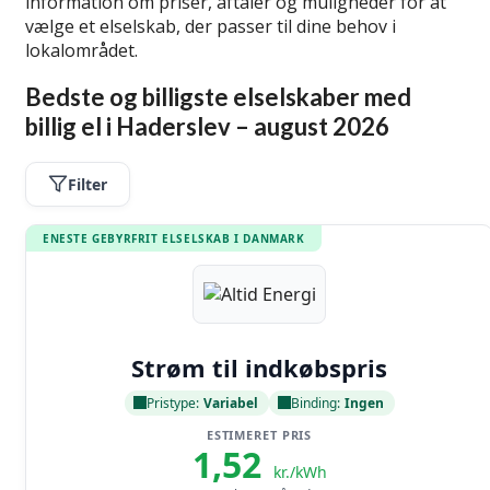
information om priser, aftaler og muligheder for at
vælge et elselskab, der passer til dine behov i
lokalområdet.
Bedste og billigste elselskaber med
billig el i Haderslev – august 2026
Filter
ENESTE GEBYRFRIT ELSELSKAB I DANMARK
Læs anmeldelse
Strøm til indkøbspris
Pristype:
Variabel
Binding:
Ingen
ESTIMERET PRIS
1,52
kr./kWh