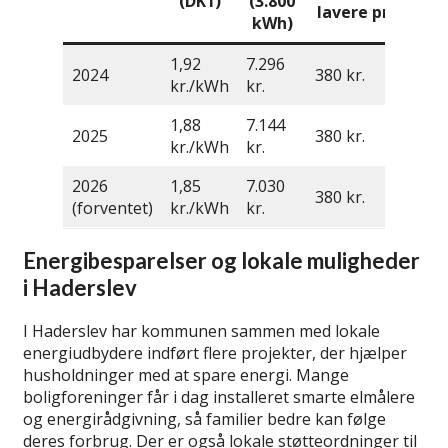
(DK1)
(3.800
lavere pris
kWh)
1,92
7.296
2024
380 kr.
kr./kWh
kr.
1,88
7.144
2025
380 kr.
kr./kWh
kr.
2026
1,85
7.030
380 kr.
(forventet)
kr./kWh
kr.
Energibesparelser og lokale muligheder
i Haderslev
I Haderslev har kommunen sammen med lokale
energiudbydere indført flere projekter, der hjælper
husholdninger med at spare energi. Mange
boligforeninger får i dag installeret smarte elmålere
og energirådgivning, så familier bedre kan følge
deres forbrug. Der er også lokale støtteordninger til