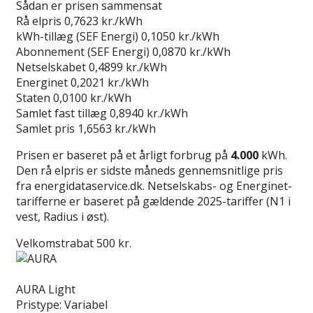
Sådan er prisen sammensat
Rå elpris
0,7623 kr./kWh
kWh-tillæg (SEF Energi)
0,1050 kr./kWh
Abonnement (SEF Energi)
0,0870 kr./kWh
Netselskabet
0,4899 kr./kWh
Energinet
0,2021 kr./kWh
Staten
0,0100 kr./kWh
Samlet fast tillæg
0,8940 kr./kWh
Samlet pris
1,6563 kr./kWh
Prisen er baseret på et årligt forbrug på
4.000
kWh.
Den rå elpris er sidste måneds gennemsnitlige pris
fra energidataservice.dk. Netselskabs- og Energinet-
tarifferne er baseret på gældende 2025-tariffer (N1 i
vest, Radius i øst).
Velkomstrabat 500 kr.
Læs anmeldelse
AURA Light
Pristype:
Variabel