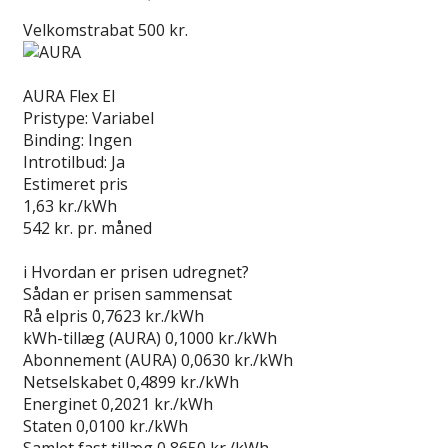
Velkomstrabat 500 kr.
Læs anmeldelse
AURA Flex El
Pristype:
Variabel
Binding:
Ingen
Introtilbud:
Ja
Estimeret pris
1,63
kr./kWh
542
kr. pr. måned
Gå til tilbud
i
Hvordan er prisen udregnet?
Sådan er prisen sammensat
Rå elpris
0,7623 kr./kWh
kWh-tillæg (AURA)
0,1000 kr./kWh
Abonnement (AURA)
0,0630 kr./kWh
Netselskabet
0,4899 kr./kWh
Energinet
0,2021 kr./kWh
Staten
0,0100 kr./kWh
Samlet fast tillæg
0,8650 kr./kWh