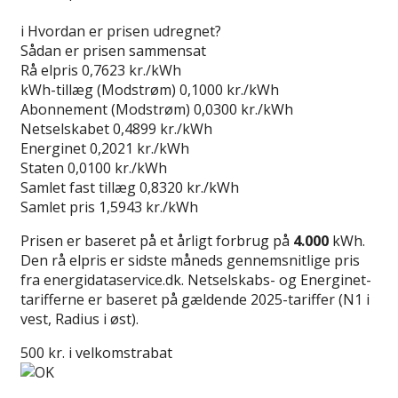
Gå til tilbud
i
Hvordan er prisen udregnet?
Sådan er prisen sammensat
Rå elpris
0,7623 kr./kWh
kWh-tillæg (Modstrøm)
0,1000 kr./kWh
Abonnement (Modstrøm)
0,0300 kr./kWh
Netselskabet
0,4899 kr./kWh
Energinet
0,2021 kr./kWh
Staten
0,0100 kr./kWh
Samlet fast tillæg
0,8320 kr./kWh
Samlet pris
1,5943 kr./kWh
Prisen er baseret på et årligt forbrug på
4.000
kWh.
Den rå elpris er sidste måneds gennemsnitlige pris
fra energidataservice.dk. Netselskabs- og Energinet-
tarifferne er baseret på gældende 2025-tariffer (N1 i
vest, Radius i øst).
500 kr. i velkomstrabat
Læs anmeldelse