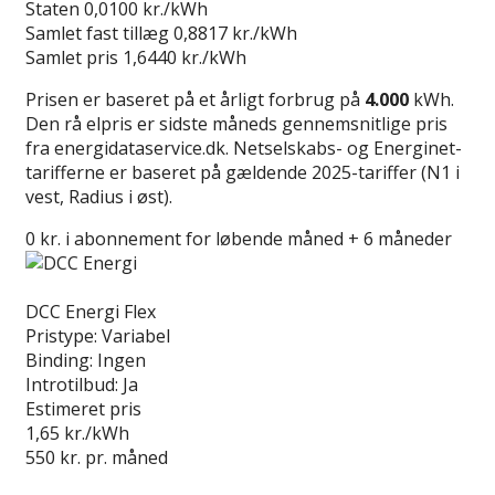
Staten
0,0100 kr./kWh
Samlet fast tillæg
0,8817 kr./kWh
Samlet pris
1,6440 kr./kWh
Prisen er baseret på et årligt forbrug på
4.000
kWh.
Den rå elpris er sidste måneds gennemsnitlige pris
fra energidataservice.dk. Netselskabs- og Energinet-
tarifferne er baseret på gældende 2025-tariffer (N1 i
vest, Radius i øst).
0 kr. i abonnement for løbende måned + 6 måneder
Læs anmeldelse
DCC Energi Flex
Pristype:
Variabel
Binding:
Ingen
Introtilbud:
Ja
Estimeret pris
1,65
kr./kWh
550
kr. pr. måned
Gå til tilbud