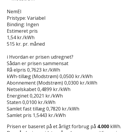
Læs anmeldelse
NemEl
Pristype:
Variabel
Binding:
Ingen
Estimeret pris
1,54
kr./kWh
515
kr. pr. måned
Gå til tilbud
i
Hvordan er prisen udregnet?
Sådan er prisen sammensat
Rå elpris
0,7623 kr./kWh
kWh-tillæg (Modstrøm)
0,0500 kr./kWh
Abonnement (Modstrøm)
0,0300 kr./kWh
Netselskabet
0,4899 kr./kWh
Energinet
0,2021 kr./kWh
Staten
0,0100 kr./kWh
Samlet fast tillæg
0,7820 kr./kWh
Samlet pris
1,5443 kr./kWh
Prisen er baseret på et årligt forbrug på
4.000
kWh.