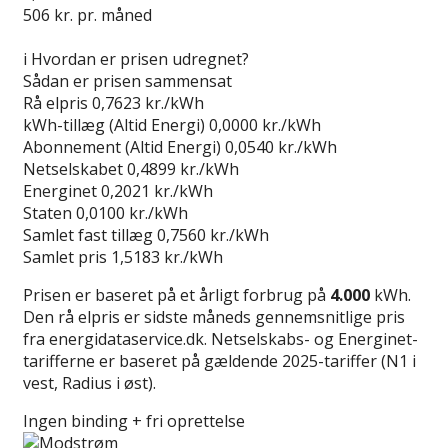
506
kr. pr. måned
Gå til tilbud
i
Hvordan er prisen udregnet?
Sådan er prisen sammensat
Rå elpris
0,7623 kr./kWh
kWh-tillæg (Altid Energi)
0,0000 kr./kWh
Abonnement (Altid Energi)
0,0540 kr./kWh
Netselskabet
0,4899 kr./kWh
Energinet
0,2021 kr./kWh
Staten
0,0100 kr./kWh
Samlet fast tillæg
0,7560 kr./kWh
Samlet pris
1,5183 kr./kWh
Prisen er baseret på et årligt forbrug på
4.000
kWh.
Den rå elpris er sidste måneds gennemsnitlige pris
fra energidataservice.dk. Netselskabs- og Energinet-
tarifferne er baseret på gældende 2025-tariffer (N1 i
vest, Radius i øst).
Ingen binding + fri oprettelse