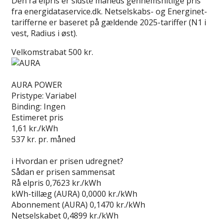
Den rå elpris er sidste måneds gennemsnitlige pris
fra energidataservice.dk. Netselskabs- og Energinet-
tarifferne er baseret på gældende 2025-tariffer (N1 i
vest, Radius i øst).
Velkomstrabat 500 kr.
Læs anmeldelse
AURA POWER
Pristype:
Variabel
Binding:
Ingen
Estimeret pris
1,61
kr./kWh
537
kr. pr. måned
Gå til tilbud
i
Hvordan er prisen udregnet?
Sådan er prisen sammensat
Rå elpris
0,7623 kr./kWh
kWh-tillæg (AURA)
0,0000 kr./kWh
Abonnement (AURA)
0,1470 kr./kWh
Netselskabet
0,4899 kr./kWh