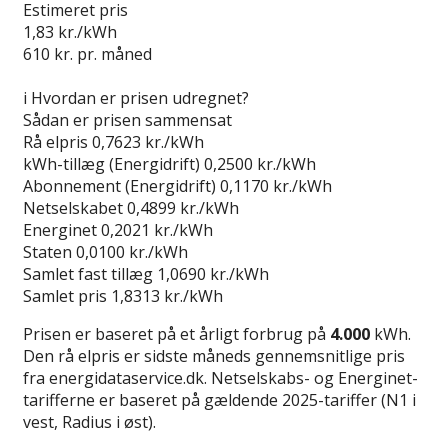
Estimeret pris
1,83
kr./kWh
610
kr. pr. måned
Gå til tilbud
i
Hvordan er prisen udregnet?
Sådan er prisen sammensat
Rå elpris
0,7623 kr./kWh
kWh-tillæg (Energidrift)
0,2500 kr./kWh
Abonnement (Energidrift)
0,1170 kr./kWh
Netselskabet
0,4899 kr./kWh
Energinet
0,2021 kr./kWh
Staten
0,0100 kr./kWh
Samlet fast tillæg
1,0690 kr./kWh
Samlet pris
1,8313 kr./kWh
Prisen er baseret på et årligt forbrug på
4.000
kWh.
Den rå elpris er sidste måneds gennemsnitlige pris
fra energidataservice.dk. Netselskabs- og Energinet-
tarifferne er baseret på gældende 2025-tariffer (N1 i
vest, Radius i øst).