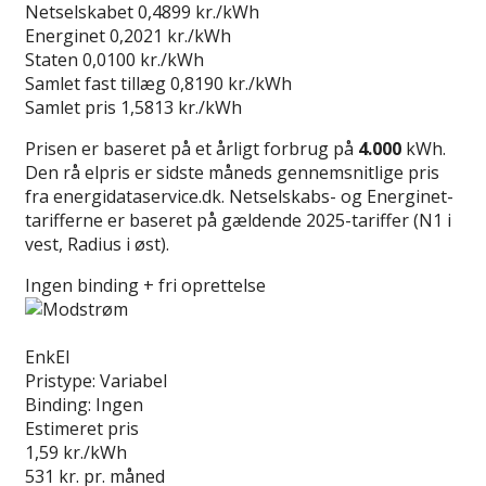
Netselskabet
0,4899 kr./kWh
Energinet
0,2021 kr./kWh
Staten
0,0100 kr./kWh
Samlet fast tillæg
0,8190 kr./kWh
Samlet pris
1,5813 kr./kWh
Prisen er baseret på et årligt forbrug på
4.000
kWh.
Den rå elpris er sidste måneds gennemsnitlige pris
fra energidataservice.dk. Netselskabs- og Energinet-
tarifferne er baseret på gældende 2025-tariffer (N1 i
vest, Radius i øst).
Ingen binding + fri oprettelse
Læs anmeldelse
EnkEl
Pristype:
Variabel
Binding:
Ingen
Estimeret pris
1,59
kr./kWh
531
kr. pr. måned