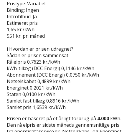
Pristype:
Variabel
Binding:
Ingen
Introtilbud:
Ja
Estimeret pris
1,65
kr./kWh
551
kr. pr. måned
Gå til tilbud
i
Hvordan er prisen udregnet?
Sådan er prisen sammensat
Rå elpris
0,7623 kr./kWh
kWh-tillæg (DCC Energi)
0,1146 kr./kWh
Abonnement (DCC Energi)
0,0750 kr./kWh
Netselskabet
0,4899 kr./kWh
Energinet
0,2021 kr./kWh
Staten
0,0100 kr./kWh
Samlet fast tillæg
0,8916 kr./kWh
Samlet pris
1,6539 kr./kWh
Prisen er baseret på et årligt forbrug på
4.000
kWh.
Den rå elpris er sidste måneds gennemsnitlige pris
fra energidataservice.dk. Netselskabs- og Energinet-