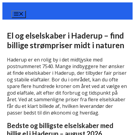
Hop
til
Menu
indhold
El og elselskaber i Haderup – find
billige strømpriser midt i naturen
Haderup er en rolig by i det midtjyske med
postnummeret 7540. Mange indbyggere her ønsker
at finde elselskaber i Haderup, der tilbyder fair priser
og stabile elaftaler. Bor du i området, kan du ofte
spare flere hundrede kroner om året ved at vælge en
god elaftale, alt efter dit forbrug og tidspunkt på
året. Ved at sammenligne priser fra flere elselskaber
får du et klart billede af, hvilken leverandør der
passer bedst til din økonomi og hverdag.
Bedste og billigste elselskaber med
billig el i Haderup – august 2026