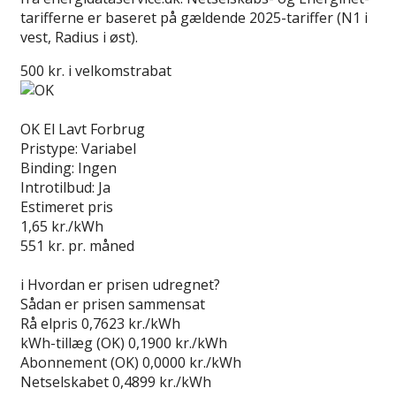
tarifferne er baseret på gældende 2025-tariffer (N1 i
vest, Radius i øst).
500 kr. i velkomstrabat
Læs anmeldelse
OK El Lavt Forbrug
Pristype:
Variabel
Binding:
Ingen
Introtilbud:
Ja
Estimeret pris
1,65
kr./kWh
551
kr. pr. måned
Gå til tilbud
i
Hvordan er prisen udregnet?
Sådan er prisen sammensat
Rå elpris
0,7623 kr./kWh
kWh-tillæg (OK)
0,1900 kr./kWh
Abonnement (OK)
0,0000 kr./kWh
Netselskabet
0,4899 kr./kWh