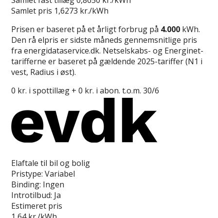
Samlet pris
1,6273 kr./kWh
Prisen er baseret på et årligt forbrug på
4.000
kWh.
Den rå elpris er sidste måneds gennemsnitlige pris
fra energidataservice.dk. Netselskabs- og Energinet-
tarifferne er baseret på gældende 2025-tariffer (N1 i
vest, Radius i øst).
0 kr. i spottillæg + 0 kr. i abon. t.o.m. 30/6
Læs anmeldelse
Elaftale til bil og bolig
Pristype:
Variabel
Binding:
Ingen
Introtilbud:
Ja
Estimeret pris
1,64
kr./kWh