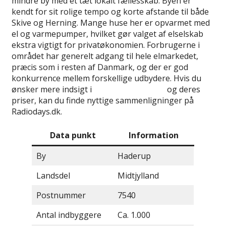
mindre by med et tæt lokalt fællesskab. Byen er
kendt for sit rolige tempo og korte afstande til både
Skive og Herning. Mange huse her er opvarmet med
el og varmepumper, hvilket gør valget af elselskab
ekstra vigtigt for privatøkonomien. Forbrugerne i
området har generelt adgang til hele elmarkedet,
præcis som i resten af Danmark, og der er god
konkurrence mellem forskellige udbydere. Hvis du
ønsker mere indsigt i
bedste elselskaber
og deres
priser, kan du finde nyttige sammenligninger på
Radiodays.dk.
Data punkt
Information
By
Haderup
Landsdel
Midtjylland
Postnummer
7540
Antal indbyggere
Ca. 1.000