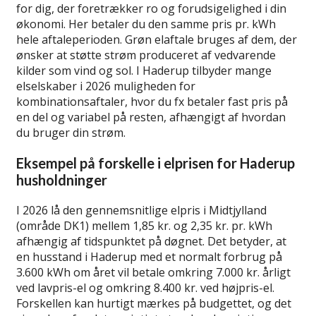
for dig, der foretrækker ro og forudsigelighed i din
økonomi. Her betaler du den samme pris pr. kWh
hele aftaleperioden. Grøn elaftale bruges af dem, der
ønsker at støtte strøm produceret af vedvarende
kilder som vind og sol. I Haderup tilbyder mange
elselskaber i 2026 muligheden for
kombinationsaftaler, hvor du fx betaler fast pris på
en del og variabel på resten, afhængigt af hvordan
du bruger din strøm.
Eksempel på forskelle i elprisen for Haderup
husholdninger
I 2026 lå den gennemsnitlige elpris i Midtjylland
(område DK1) mellem 1,85 kr. og 2,35 kr. pr. kWh
afhængig af tidspunktet på døgnet. Det betyder, at
en husstand i Haderup med et normalt forbrug på
3.600 kWh om året vil betale omkring 7.000 kr. årligt
ved lavpris-el og omkring 8.400 kr. ved højpris-el.
Forskellen kan hurtigt mærkes på budgettet, og det