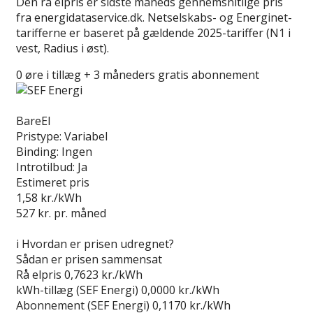
Den rå elpris er sidste måneds gennemsnitlige pris
fra energidataservice.dk. Netselskabs- og Energinet-
tarifferne er baseret på gældende 2025-tariffer (N1 i
vest, Radius i øst).
0 øre i tillæg + 3 måneders gratis abonnement
Læs anmeldelse
BareEl
Pristype:
Variabel
Binding:
Ingen
Introtilbud:
Ja
Estimeret pris
1,58
kr./kWh
527
kr. pr. måned
Gå til tilbud
i
Hvordan er prisen udregnet?
Sådan er prisen sammensat
Rå elpris
0,7623 kr./kWh
kWh-tillæg (SEF Energi)
0,0000 kr./kWh
Abonnement (SEF Energi)
0,1170 kr./kWh