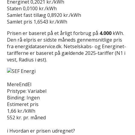
Energinet
0,2021 kr./kWh
Staten
0,0100 kr./kWh
Samlet fast tillæg
0,8920 kr./kWh
Samlet pris
1,6543 kr./kWh
Prisen er baseret på et årligt forbrug på
4.000
kWh.
Den rå elpris er sidste måneds gennemsnitlige pris
fra energidataservice.dk. Netselskabs- og Energinet-
tarifferne er baseret på gældende 2025-tariffer (N1 i
vest, Radius i øst).
Læs anmeldelse
MereEndEl
Pristype:
Variabel
Binding:
Ingen
Estimeret pris
1,66
kr./kWh
552
kr. pr. måned
Gå til tilbud
i
Hvordan er prisen udregnet?