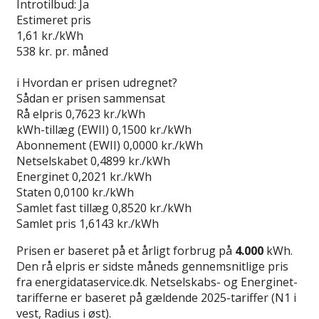
Introtilbud:
Ja
Estimeret pris
1,61
kr./kWh
538
kr. pr. måned
Gå til tilbud
i
Hvordan er prisen udregnet?
Sådan er prisen sammensat
Rå elpris
0,7623 kr./kWh
kWh-tillæg (EWII)
0,1500 kr./kWh
Abonnement (EWII)
0,0000 kr./kWh
Netselskabet
0,4899 kr./kWh
Energinet
0,2021 kr./kWh
Staten
0,0100 kr./kWh
Samlet fast tillæg
0,8520 kr./kWh
Samlet pris
1,6143 kr./kWh
Prisen er baseret på et årligt forbrug på
4.000
kWh.
Den rå elpris er sidste måneds gennemsnitlige pris
fra energidataservice.dk. Netselskabs- og Energinet-
tarifferne er baseret på gældende 2025-tariffer (N1 i
vest, Radius i øst).