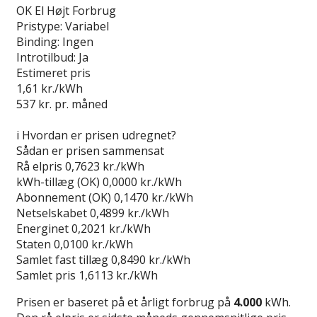
OK El Højt Forbrug
Pristype:
Variabel
Binding:
Ingen
Introtilbud:
Ja
Estimeret pris
1,61
kr./kWh
537
kr. pr. måned
Gå til tilbud
i
Hvordan er prisen udregnet?
Sådan er prisen sammensat
Rå elpris
0,7623 kr./kWh
kWh-tillæg (OK)
0,0000 kr./kWh
Abonnement (OK)
0,1470 kr./kWh
Netselskabet
0,4899 kr./kWh
Energinet
0,2021 kr./kWh
Staten
0,0100 kr./kWh
Samlet fast tillæg
0,8490 kr./kWh
Samlet pris
1,6113 kr./kWh
Prisen er baseret på et årligt forbrug på
4.000
kWh.