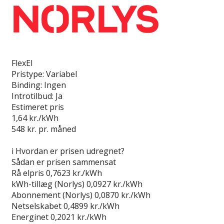
Læs anmeldelse
FlexEl
Pristype:
Variabel
Binding:
Ingen
Introtilbud:
Ja
Estimeret pris
1,64
kr./kWh
548
kr. pr. måned
Gå til tilbud
i
Hvordan er prisen udregnet?
Sådan er prisen sammensat
Rå elpris
0,7623 kr./kWh
kWh-tillæg (Norlys)
0,0927 kr./kWh
Abonnement (Norlys)
0,0870 kr./kWh
Netselskabet
0,4899 kr./kWh
Energinet
0,2021 kr./kWh