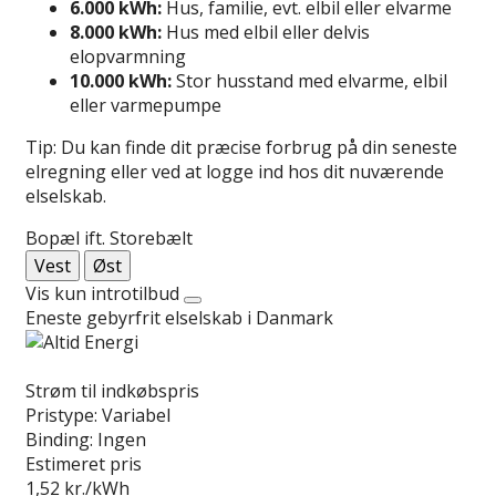
6.000 kWh:
Hus, familie, evt. elbil eller elvarme
8.000 kWh:
Hus med elbil eller delvis
elopvarmning
10.000 kWh:
Stor husstand med elvarme, elbil
eller varmepumpe
Tip: Du kan finde dit præcise forbrug på din seneste
elregning eller ved at logge ind hos dit nuværende
elselskab.
Bopæl ift. Storebælt
Vest
Øst
Vis kun introtilbud
Eneste gebyrfrit elselskab i Danmark
Læs anmeldelse
Strøm til indkøbspris
Pristype:
Variabel
Binding:
Ingen
Estimeret pris
1,52
kr./kWh