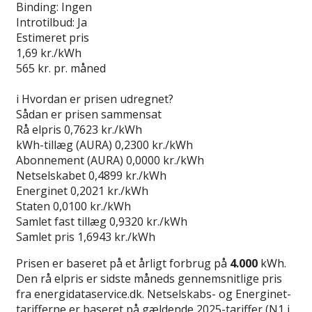
Binding:
Ingen
Introtilbud:
Ja
Estimeret pris
1,69
kr./kWh
565
kr. pr. måned
Gå til tilbud
i
Hvordan er prisen udregnet?
Sådan er prisen sammensat
Rå elpris
0,7623 kr./kWh
kWh-tillæg (AURA)
0,2300 kr./kWh
Abonnement (AURA)
0,0000 kr./kWh
Netselskabet
0,4899 kr./kWh
Energinet
0,2021 kr./kWh
Staten
0,0100 kr./kWh
Samlet fast tillæg
0,9320 kr./kWh
Samlet pris
1,6943 kr./kWh
Prisen er baseret på et årligt forbrug på
4.000
kWh.
Den rå elpris er sidste måneds gennemsnitlige pris
fra energidataservice.dk. Netselskabs- og Energinet-
tarifferne er baseret på gældende 2025-tariffer (N1 i