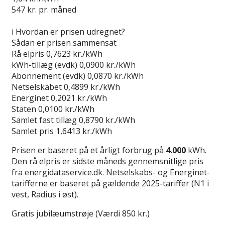
547
kr. pr. måned
Gå til tilbud
i
Hvordan er prisen udregnet?
Sådan er prisen sammensat
Rå elpris
0,7623 kr./kWh
kWh-tillæg (evdk)
0,0900 kr./kWh
Abonnement (evdk)
0,0870 kr./kWh
Netselskabet
0,4899 kr./kWh
Energinet
0,2021 kr./kWh
Staten
0,0100 kr./kWh
Samlet fast tillæg
0,8790 kr./kWh
Samlet pris
1,6413 kr./kWh
Prisen er baseret på et årligt forbrug på
4.000
kWh.
Den rå elpris er sidste måneds gennemsnitlige pris
fra energidataservice.dk. Netselskabs- og Energinet-
tarifferne er baseret på gældende 2025-tariffer (N1 i
vest, Radius i øst).
Gratis jubilæumstrøje (Værdi 850 kr.)