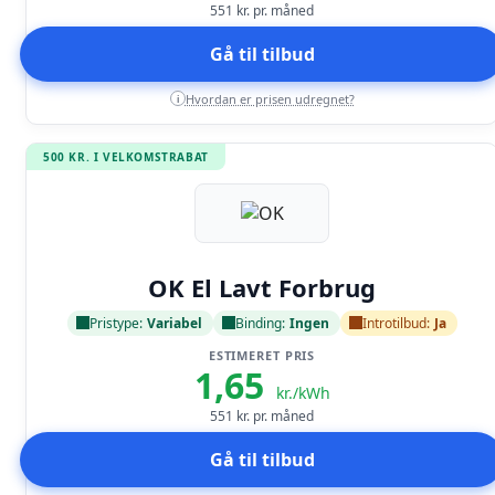
551
kr. pr. måned
Gå til tilbud
Hvordan er prisen udregnet?
i
500 KR. I VELKOMSTRABAT
Læs anmeldelse
OK El Lavt Forbrug
Pristype:
Variabel
Binding:
Ingen
Introtilbud:
Ja
ESTIMERET PRIS
1,65
kr./kWh
551
kr. pr. måned
Gå til tilbud