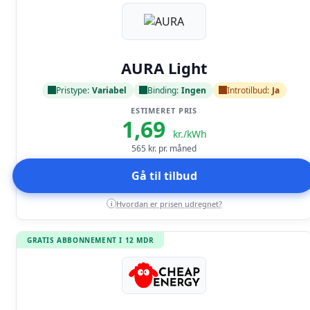
Læs anmeldelse
AURA Light
Pristype:
Variabel
Binding:
Ingen
Introtilbud:
Ja
ESTIMERET PRIS
1,69
kr./kWh
565
kr. pr. måned
Gå til tilbud
Hvordan er prisen udregnet?
i
GRATIS ABBONNEMENT I 12 MDR
Læs anmeldelse