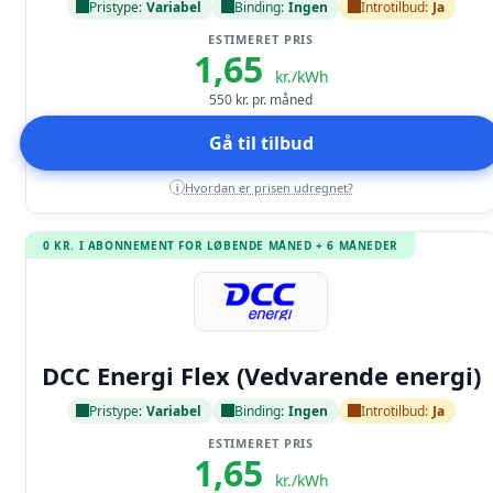
Pristype:
Variabel
Binding:
Ingen
Introtilbud:
Ja
ESTIMERET PRIS
1,65
kr./kWh
550
kr. pr. måned
Gå til tilbud
Hvordan er prisen udregnet?
i
0 KR. I ABONNEMENT FOR LØBENDE MÅNED + 6 MÅNEDER
Læs anmeldelse
DCC Energi Flex (Vedvarende energi)
Pristype:
Variabel
Binding:
Ingen
Introtilbud:
Ja
ESTIMERET PRIS
1,65
kr./kWh