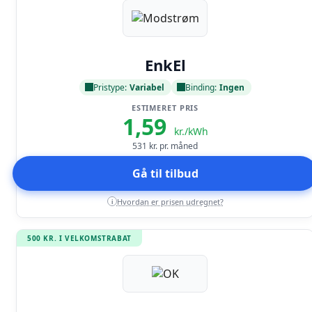
Læs anmeldelse
EnkEl
Pristype:
Variabel
Binding:
Ingen
ESTIMERET PRIS
1,59
kr./kWh
531
kr. pr. måned
Gå til tilbud
Hvordan er prisen udregnet?
i
500 KR. I VELKOMSTRABAT
Læs anmeldelse