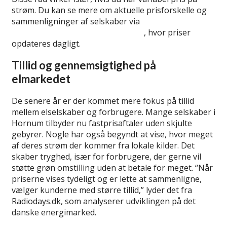
strøm. Du kan se mere om aktuelle prisforskelle og
sammenligninger af selskaber via
radiodays.dk’s
guide til sammenligning af elpriser
, hvor priser
opdateres dagligt.
Tillid og gennemsigtighed på
elmarkedet
De senere år er der kommet mere fokus på tillid
mellem elselskaber og forbrugere. Mange selskaber i
Hornum tilbyder nu fastprisaftaler uden skjulte
gebyrer. Nogle har også begyndt at vise, hvor meget
af deres strøm der kommer fra lokale kilder. Det
skaber tryghed, især for forbrugere, der gerne vil
støtte grøn omstilling uden at betale for meget. “Når
priserne vises tydeligt og er lette at sammenligne,
vælger kunderne med større tillid,” lyder det fra
Radiodays.dk, som analyserer udviklingen på det
danske energimarked.