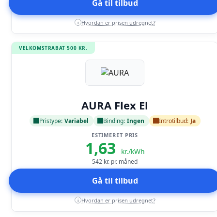
Gå til tilbud
Hvordan er prisen udregnet?
i
VELKOMSTRABAT 500 KR.
Læs anmeldelse
AURA Flex El
Pristype:
Variabel
Binding:
Ingen
Introtilbud:
Ja
ESTIMERET PRIS
1,63
kr./kWh
542
kr. pr. måned
Gå til tilbud
Hvordan er prisen udregnet?
i