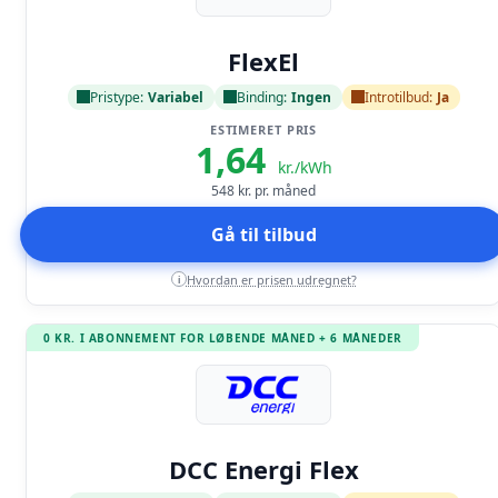
Læs anmeldelse
FlexEl
Pristype:
Variabel
Binding:
Ingen
Introtilbud:
Ja
ESTIMERET PRIS
1,64
kr./kWh
548
kr. pr. måned
Gå til tilbud
Hvordan er prisen udregnet?
i
0 KR. I ABONNEMENT FOR LØBENDE MÅNED + 6 MÅNEDER
Læs anmeldelse
DCC Energi Flex