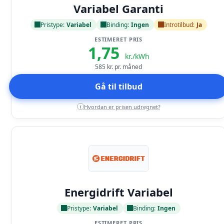
Variabel Garanti
Pristype:
Variabel
Binding:
Ingen
Introtilbud:
Ja
ESTIMERET PRIS
1,75
kr./kWh
585
kr. pr. måned
Gå til tilbud
Hvordan er prisen udregnet?
i
Læs anmeldelse
Energidrift Variabel
Pristype:
Variabel
Binding:
Ingen
ESTIMERET PRIS