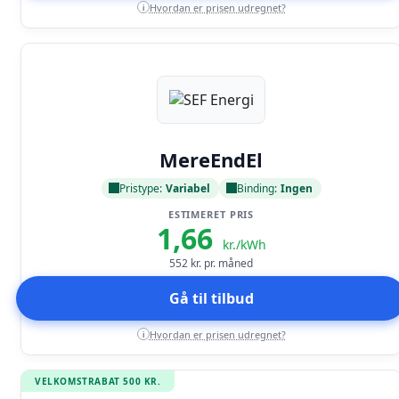
Hvordan er prisen udregnet?
i
Læs anmeldelse
MereEndEl
Pristype:
Variabel
Binding:
Ingen
ESTIMERET PRIS
1,66
kr./kWh
552
kr. pr. måned
Gå til tilbud
Hvordan er prisen udregnet?
i
VELKOMSTRABAT 500 KR.