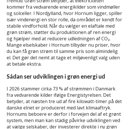
fremtid. Grøn strøm betyder, at elektriciteten
kommer fra vedvarende energikilder som vindmøller
og solceller. I Nordjylland, hvor Hornum ligger, spiller
især vindenergi en stor rolle, da området er kendt for
stabile vindforhold. Når du vælger en elaftale med
grøn strøm, støtter du produktionen af ren energi
og hjælper med at reducere udledningen af CO₂.
Mange elselskaber i Hornum tilbyder nu priser, hvor
du kan få grøn strøm til samme pris som almindelig
el. Det gør det nemt at tage et miljøvenligt valg uden
at betale ekstra.
Sådan ser udviklingen i grøn energi ud
I 2026 stammer cirka 73 % af strømmen i Danmark
fra vedvarende kilder ifølge Energistyrelsen. Det
betyder, at næsten tre ud af fire kilowatt-timer på det
danske elnet er produceret med lavt klimaaftryk.
Hornums beboere er derfor i forvejen del af et grønt
system, men man kan stadig påvirke udviklingen ved
at vælge selskaber, der investerer direkte i ny grøn