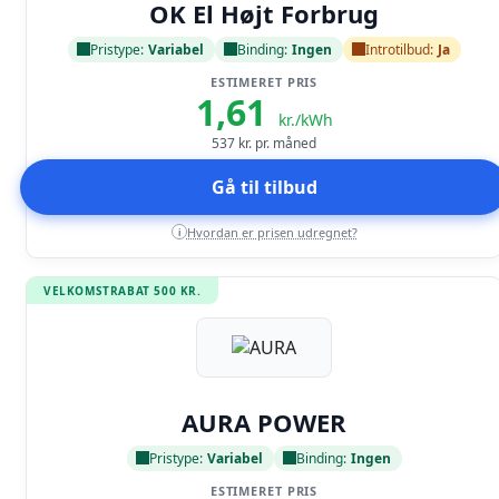
OK El Højt Forbrug
Pristype:
Variabel
Binding:
Ingen
Introtilbud:
Ja
ESTIMERET PRIS
1,61
kr./kWh
537
kr. pr. måned
Gå til tilbud
Hvordan er prisen udregnet?
i
VELKOMSTRABAT 500 KR.
Læs anmeldelse
AURA POWER
Pristype:
Variabel
Binding:
Ingen
ESTIMERET PRIS