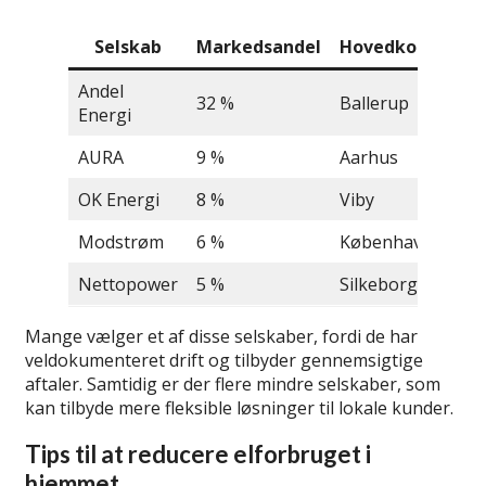
Selskab
Markedsandel
Hovedkontor
Andel
32 %
Ballerup
Energi
AURA
9 %
Aarhus
OK Energi
8 %
Viby
Modstrøm
6 %
København
Nettopower
5 %
Silkeborg
Mange vælger et af disse selskaber, fordi de har
veldokumenteret drift og tilbyder gennemsigtige
aftaler. Samtidig er der flere mindre selskaber, som
kan tilbyde mere fleksible løsninger til lokale kunder.
Tips til at reducere elforbruget i
hjemmet