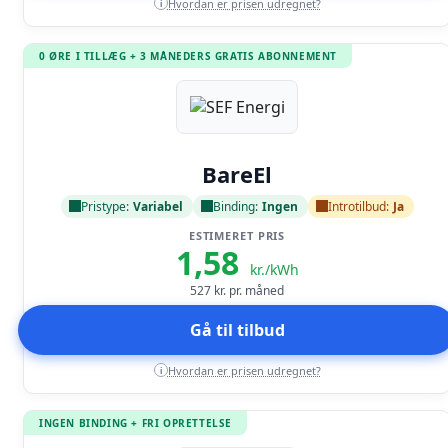
Hvordan er prisen udregnet?
i
0 ØRE I TILLÆG + 3 MÅNEDERS GRATIS ABONNEMENT
Læs anmeldelse
BareEl
Pristype:
Variabel
Binding:
Ingen
Introtilbud:
Ja
ESTIMERET PRIS
1,58
kr./kWh
527
kr. pr. måned
Gå til tilbud
Hvordan er prisen udregnet?
i
INGEN BINDING + FRI OPRETTELSE