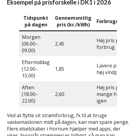
Eksempel på prisforskelle i DK1 i 2026
Tidspunkt
Gennemsnitlig
Forbrugertende
på dagen
pris (kr./kWh)
Morgen
Høj pris pga. stor
(06.00–
2,45
forbrug
09.00)
Eftermiddag
Lavere pris pga.
(12.00–
1,85
høj vindprodukti
15.00)
Aften
Høj pris pga.
(18.00–
2,60
mange hjemme
22.00)
igen
Ved at flytte sit strømforbrug, fx til at bruge
vaskemaskinen midt på dagen, kan man spare penge.
Flere elselskaber i Hornum hjælper med apps, der
viser, hvornår strømmen er billigst, så man kan