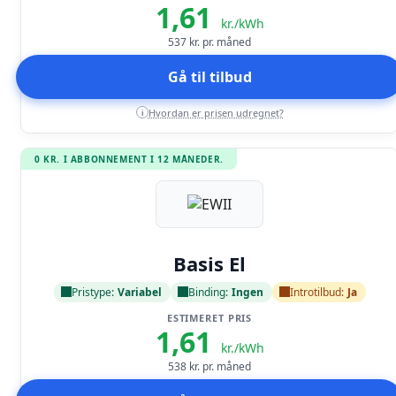
1,61
kr./kWh
537
kr. pr. måned
Gå til tilbud
Hvordan er prisen udregnet?
i
0 KR. I ABBONNEMENT I 12 MÅNEDER.
Læs anmeldelse
Basis El
Pristype:
Variabel
Binding:
Ingen
Introtilbud:
Ja
ESTIMERET PRIS
1,61
kr./kWh
538
kr. pr. måned