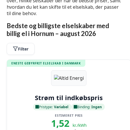
over, hvilke selskaber der har de bedste priser, samt
hvordan du let kan skifte til et elselskab, der passer
til dine behov.
Bedste og billigste elselskaber med
billig el i Hornum – august 2026
Filter
ENESTE GEBYRFRIT ELSELSKAB I DANMARK
Læs anmeldelse
Strøm til indkøbspris
Pristype:
Variabel
Binding:
Ingen
ESTIMERET PRIS
1,52
kr./kWh