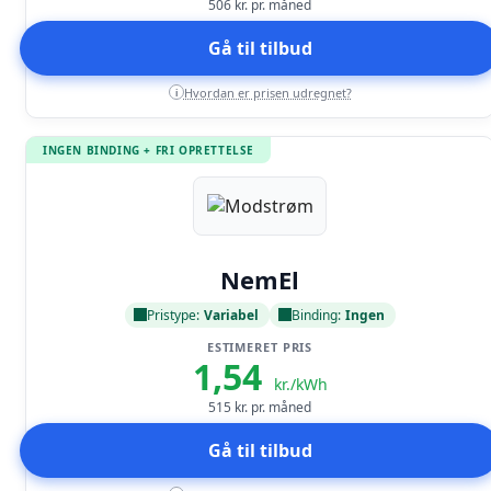
506
kr. pr. måned
Gå til tilbud
Hvordan er prisen udregnet?
i
INGEN BINDING + FRI OPRETTELSE
Læs anmeldelse
NemEl
Pristype:
Variabel
Binding:
Ingen
ESTIMERET PRIS
1,54
kr./kWh
515
kr. pr. måned
Gå til tilbud