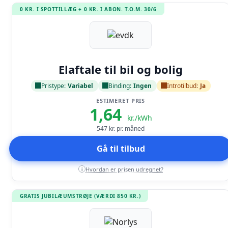
0 KR. I SPOTTILLÆG + 0 KR. I ABON. T.O.M. 30/6
Læs anmeldelse
Elaftale til bil og bolig
Pristype:
Variabel
Binding:
Ingen
Introtilbud:
Ja
ESTIMERET PRIS
1,64
kr./kWh
547
kr. pr. måned
Gå til tilbud
Hvordan er prisen udregnet?
i
GRATIS JUBILÆUMSTRØJE (VÆRDI 850 KR.)