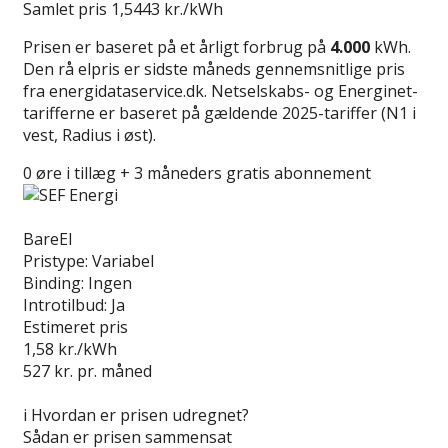
Samlet pris
1,5443 kr./kWh
Prisen er baseret på et årligt forbrug på
4.000
kWh.
Den rå elpris er sidste måneds gennemsnitlige pris
fra energidataservice.dk. Netselskabs- og Energinet-
tarifferne er baseret på gældende 2025-tariffer (N1 i
vest, Radius i øst).
0 øre i tillæg + 3 måneders gratis abonnement
Læs anmeldelse
BareEl
Pristype:
Variabel
Binding:
Ingen
Introtilbud:
Ja
Estimeret pris
1,58
kr./kWh
527
kr. pr. måned
Gå til tilbud
i
Hvordan er prisen udregnet?
Sådan er prisen sammensat