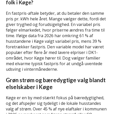
folk i Køge?
En fastpris-aftale betyder, at du betaler den samme
pris pr. kWh hele året. Mange vælger dette, fordi det
giver tryghed og forudsigelighed. En variabel pris
følger elmarkedet, hvor priserne ændres fra time til
time. Ifølge data fra 2026 har omkring 61 % af
husstandene i Køge valgt variabel pris, mens 39 %
foretrækker fastpris. Den variable model har været
populær efter flere år med lavere elpriser i DK1-
området, hvor Køge hører til. Dog vælger familier
med elvarme typisk fastpris for at undgå uventede
udsving i vintermånederne.
Grøn strøm og bæredygtige valg blandt
elselskaber i Køge
Køge er en by med stærkt fokus på bæredygtighed,
og det afspejler sig tydeligt i de lokale husstandes
valg af strøm. Over 45 % af nye elaftaler i kommunen