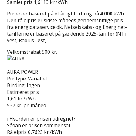
Samlet pris
1,6113 kr./kWh
Prisen er baseret på et årligt forbrug på
4.000
kWh.
Den rå elpris er sidste måneds gennemsnitlige pris
fra energidataservice.dk. Netselskabs- og Energinet-
tarifferne er baseret på gældende 2025-tariffer (N1 i
vest, Radius i øst).
Velkomstrabat 500 kr.
Læs anmeldelse
AURA POWER
Pristype:
Variabel
Binding:
Ingen
Estimeret pris
1,61
kr./kWh
537
kr. pr. måned
Gå til tilbud
i
Hvordan er prisen udregnet?
Sådan er prisen sammensat
Rå elpris
0,7623 kr./kWh