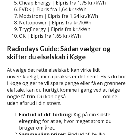
Cheap Energy | Elpris fra 1,75 kr./kWh
EVDK | Elpris fra 1,64 kr./kWh
Modstrøm | Elpris fra 1,54 kr./kWh
Nettopower | Elpris fra kr./kWh
TrygEnergy | Elpris fra kr./kWh
OK | Elpris fra 1,65 kr./kWh
Radiodays Guide: Sådan vælger og
skifter du elselskab i Køge
At vælge det rette elselskab kan virke lidt
uoverskueligt, men i praksis er det nemt. Hvis du bor
i Køge og gerne vil spare penge eller få en grønnere
elaftale, kan du hurtigt komme i gang ved at følge
nogle få trin. Du kan også
skifte elselskab
online
uden afbrud i din strøm.
Find ud af dit forbrug:
Kig på din sidste
elregning for at se, hvor meget strøm du
bruger om året.
Sammenlign priser:
Find ud af, hvilke