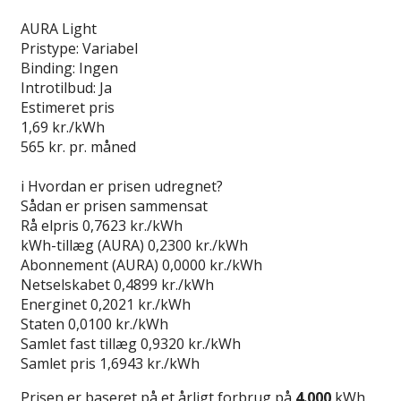
Læs anmeldelse
AURA Light
Pristype:
Variabel
Binding:
Ingen
Introtilbud:
Ja
Estimeret pris
1,69
kr./kWh
565
kr. pr. måned
Gå til tilbud
i
Hvordan er prisen udregnet?
Sådan er prisen sammensat
Rå elpris
0,7623 kr./kWh
kWh-tillæg (AURA)
0,2300 kr./kWh
Abonnement (AURA)
0,0000 kr./kWh
Netselskabet
0,4899 kr./kWh
Energinet
0,2021 kr./kWh
Staten
0,0100 kr./kWh
Samlet fast tillæg
0,9320 kr./kWh
Samlet pris
1,6943 kr./kWh
Prisen er baseret på et årligt forbrug på
4.000
kWh.