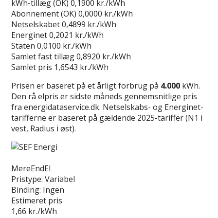
kWh-tillæg (OK)
0,1900 kr./kWh
Abonnement (OK)
0,0000 kr./kWh
Netselskabet
0,4899 kr./kWh
Energinet
0,2021 kr./kWh
Staten
0,0100 kr./kWh
Samlet fast tillæg
0,8920 kr./kWh
Samlet pris
1,6543 kr./kWh
Prisen er baseret på et årligt forbrug på
4.000
kWh.
Den rå elpris er sidste måneds gennemsnitlige pris
fra energidataservice.dk. Netselskabs- og Energinet-
tarifferne er baseret på gældende 2025-tariffer (N1 i
vest, Radius i øst).
Læs anmeldelse
MereEndEl
Pristype:
Variabel
Binding:
Ingen
Estimeret pris
1,66
kr./kWh