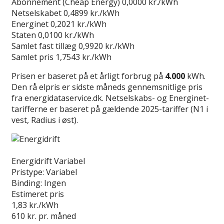
Abonnement (Cheap Energy)
0,0000 kr./kWh
Netselskabet
0,4899 kr./kWh
Energinet
0,2021 kr./kWh
Staten
0,0100 kr./kWh
Samlet fast tillæg
0,9920 kr./kWh
Samlet pris
1,7543 kr./kWh
Prisen er baseret på et årligt forbrug på
4.000
kWh.
Den rå elpris er sidste måneds gennemsnitlige pris
fra energidataservice.dk. Netselskabs- og Energinet-
tarifferne er baseret på gældende 2025-tariffer (N1 i
vest, Radius i øst).
Læs anmeldelse
Energidrift Variabel
Pristype:
Variabel
Binding:
Ingen
Estimeret pris
1,83
kr./kWh
610
kr. pr. måned