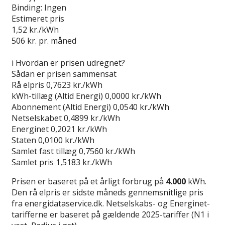
Binding:
Ingen
Estimeret pris
1,52
kr./kWh
506
kr. pr. måned
Gå til tilbud
i
Hvordan er prisen udregnet?
Sådan er prisen sammensat
Rå elpris
0,7623 kr./kWh
kWh-tillæg (Altid Energi)
0,0000 kr./kWh
Abonnement (Altid Energi)
0,0540 kr./kWh
Netselskabet
0,4899 kr./kWh
Energinet
0,2021 kr./kWh
Staten
0,0100 kr./kWh
Samlet fast tillæg
0,7560 kr./kWh
Samlet pris
1,5183 kr./kWh
Prisen er baseret på et årligt forbrug på
4.000
kWh.
Den rå elpris er sidste måneds gennemsnitlige pris
fra energidataservice.dk. Netselskabs- og Energinet-
tarifferne er baseret på gældende 2025-tariffer (N1 i