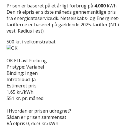
Prisen er baseret på et årligt forbrug på
4.000
kWh.
Den rå elpris er sidste måneds gennemsnitlige pris
fra energidataservice.dk. Netselskabs- og Energinet-
tarifferne er baseret på gældende 2025-tariffer (N1 i
vest, Radius i øst).
500 kr. i velkomstrabat
Læs anmeldelse
OK El Lavt Forbrug
Pristype:
Variabel
Binding:
Ingen
Introtilbud:
Ja
Estimeret pris
1,65
kr./kWh
551
kr. pr. måned
Gå til tilbud
i
Hvordan er prisen udregnet?
Sådan er prisen sammensat
Rå elpris
0,7623 kr./kWh