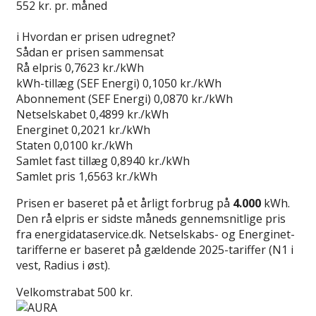
552
kr. pr. måned
Gå til tilbud
i
Hvordan er prisen udregnet?
Sådan er prisen sammensat
Rå elpris
0,7623 kr./kWh
kWh-tillæg (SEF Energi)
0,1050 kr./kWh
Abonnement (SEF Energi)
0,0870 kr./kWh
Netselskabet
0,4899 kr./kWh
Energinet
0,2021 kr./kWh
Staten
0,0100 kr./kWh
Samlet fast tillæg
0,8940 kr./kWh
Samlet pris
1,6563 kr./kWh
Prisen er baseret på et årligt forbrug på
4.000
kWh.
Den rå elpris er sidste måneds gennemsnitlige pris
fra energidataservice.dk. Netselskabs- og Energinet-
tarifferne er baseret på gældende 2025-tariffer (N1 i
vest, Radius i øst).
Velkomstrabat 500 kr.