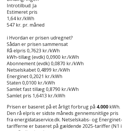
Introtilbud:
Ja
Estimeret pris
1,64
kr./kWh
547
kr. pr. måned
Gå til tilbud
i
Hvordan er prisen udregnet?
Sådan er prisen sammensat
Rå elpris
0,7623 kr./kWh
kWh-tillæg (evdk)
0,0900 kr./kWh
Abonnement (evdk)
0,0870 kr./kWh
Netselskabet
0,4899 kr./kWh
Energinet
0,2021 kr./kWh
Staten
0,0100 kr./kWh
Samlet fast tillæg
0,8790 kr./kWh
Samlet pris
1,6413 kr./kWh
Prisen er baseret på et årligt forbrug på
4.000
kWh.
Den rå elpris er sidste måneds gennemsnitlige pris
fra energidataservice.dk. Netselskabs- og Energinet-
tarifferne er baseret på gældende 2025-tariffer (N1 i