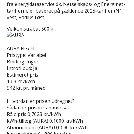
fra energidataservice.dk. Netselskabs- og Energinet-
tarifferne er baseret på gældende 2025-tariffer (N1 i
vest, Radius i øst).
Velkomstrabat 500 kr.
Læs anmeldelse
AURA Flex El
Pristype:
Variabel
Binding:
Ingen
Introtilbud:
Ja
Estimeret pris
1,63
kr./kWh
542
kr. pr. måned
Gå til tilbud
i
Hvordan er prisen udregnet?
Sådan er prisen sammensat
Rå elpris
0,7623 kr./kWh
kWh-tillæg (AURA)
0,1000 kr./kWh
Abonnement (AURA)
0,0630 kr./kWh
Netselskabet
0,4899 kr./kWh