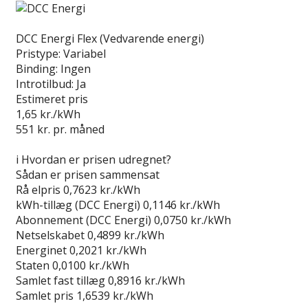
Læs anmeldelse
DCC Energi Flex (Vedvarende energi)
Pristype:
Variabel
Binding:
Ingen
Introtilbud:
Ja
Estimeret pris
1,65
kr./kWh
551
kr. pr. måned
Gå til tilbud
i
Hvordan er prisen udregnet?
Sådan er prisen sammensat
Rå elpris
0,7623 kr./kWh
kWh-tillæg (DCC Energi)
0,1146 kr./kWh
Abonnement (DCC Energi)
0,0750 kr./kWh
Netselskabet
0,4899 kr./kWh
Energinet
0,2021 kr./kWh
Staten
0,0100 kr./kWh
Samlet fast tillæg
0,8916 kr./kWh
Samlet pris
1,6539 kr./kWh