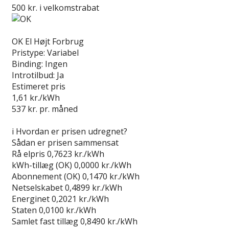
500 kr. i velkomstrabat
Læs anmeldelse
OK El Højt Forbrug
Pristype:
Variabel
Binding:
Ingen
Introtilbud:
Ja
Estimeret pris
1,61
kr./kWh
537
kr. pr. måned
Gå til tilbud
i
Hvordan er prisen udregnet?
Sådan er prisen sammensat
Rå elpris
0,7623 kr./kWh
kWh-tillæg (OK)
0,0000 kr./kWh
Abonnement (OK)
0,1470 kr./kWh
Netselskabet
0,4899 kr./kWh
Energinet
0,2021 kr./kWh
Staten
0,0100 kr./kWh
Samlet fast tillæg
0,8490 kr./kWh