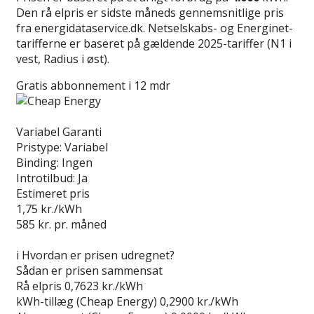
Den rå elpris er sidste måneds gennemsnitlige pris
fra energidataservice.dk. Netselskabs- og Energinet-
tarifferne er baseret på gældende 2025-tariffer (N1 i
vest, Radius i øst).
Gratis abbonnement i 12 mdr
Læs anmeldelse
Variabel Garanti
Pristype:
Variabel
Binding:
Ingen
Introtilbud:
Ja
Estimeret pris
1,75
kr./kWh
585
kr. pr. måned
Gå til tilbud
i
Hvordan er prisen udregnet?
Sådan er prisen sammensat
Rå elpris
0,7623 kr./kWh
kWh-tillæg (Cheap Energy)
0,2900 kr./kWh