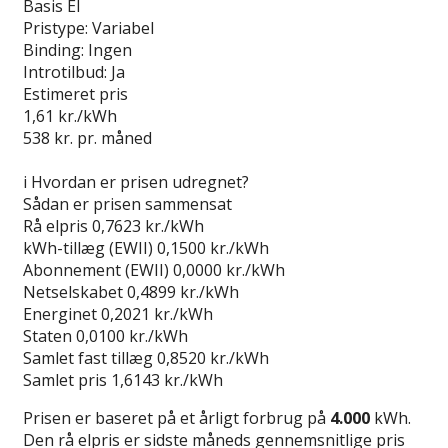
Basis El
Pristype:
Variabel
Binding:
Ingen
Introtilbud:
Ja
Estimeret pris
1,61
kr./kWh
538
kr. pr. måned
Gå til tilbud
i
Hvordan er prisen udregnet?
Sådan er prisen sammensat
Rå elpris
0,7623 kr./kWh
kWh-tillæg (EWII)
0,1500 kr./kWh
Abonnement (EWII)
0,0000 kr./kWh
Netselskabet
0,4899 kr./kWh
Energinet
0,2021 kr./kWh
Staten
0,0100 kr./kWh
Samlet fast tillæg
0,8520 kr./kWh
Samlet pris
1,6143 kr./kWh
Prisen er baseret på et årligt forbrug på
4.000
kWh.
Den rå elpris er sidste måneds gennemsnitlige pris