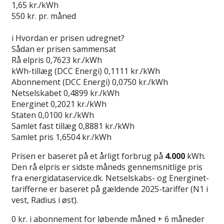
1,65
kr./kWh
550
kr. pr. måned
Gå til tilbud
i
Hvordan er prisen udregnet?
Sådan er prisen sammensat
Rå elpris
0,7623 kr./kWh
kWh-tillæg (DCC Energi)
0,1111 kr./kWh
Abonnement (DCC Energi)
0,0750 kr./kWh
Netselskabet
0,4899 kr./kWh
Energinet
0,2021 kr./kWh
Staten
0,0100 kr./kWh
Samlet fast tillæg
0,8881 kr./kWh
Samlet pris
1,6504 kr./kWh
Prisen er baseret på et årligt forbrug på
4.000
kWh.
Den rå elpris er sidste måneds gennemsnitlige pris
fra energidataservice.dk. Netselskabs- og Energinet-
tarifferne er baseret på gældende 2025-tariffer (N1 i
vest, Radius i øst).
0 kr. i abonnement for løbende måned + 6 måneder