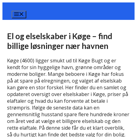
Hop
til
Menu
indhold
El og elselskaber i Køge – find
billige løsninger nær havnen
Køge (4600) ligger smukt ud til Køge Bugt og er
kendt for sin hyggelige havn, grønne områder og
moderne boliger. Mange beboere i Køge har fokus
på at spare på elregningen, og valget af elselskab
kan gøre en stor forskel. Her finder du en samlet og
opdateret oversigt over elselskaber i Køge, priser på
elaftaler og hvad du kan forvente at betale i
strømpris. Ifølge de seneste data kan en
gennemsnitlig husstand spare flere hundrede kroner
om året ved at vælge et billigere elselskab og den
rette elaftale. På denne side får du et klart overblik,
så du hurtigt kan finde det bedste valg for din bolig.