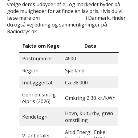
vælge deres udbyder af el, og markedet byder på
gode muligheder for at finde en lav pris. Hvis du vil
læse mere om
bedste elselskaber
i Danmark, finder
du også vejledning og sammenligninger på
Radiodays.dk.
Fakta om Køge
Data
Postnummer
4600
Region
Sjælland
Indbyggertal
Ca. 38.000
Gennemsnitlig
Omkring 2,30 kr./kWh
elpris (2026)
Havn, kulturby, grøn
Kendetegn
omstilling
Altid Energi, Enkel
Vi anbefaler