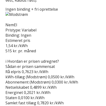
vest, Radius i øst).
Ingen binding + fri oprettelse
Læs anmeldelse
NemEl
Pristype:
Variabel
Binding:
Ingen
Estimeret pris
1,54
kr./kWh
515
kr. pr. måned
Gå til tilbud
i
Hvordan er prisen udregnet?
Sådan er prisen sammensat
Rå elpris
0,7623 kr./kWh
kWh-tillæg (Modstrøm)
0,0500 kr./kWh
Abonnement (Modstrøm)
0,0300 kr./kWh
Netselskabet
0,4899 kr./kWh
Energinet
0,2021 kr./kWh
Staten
0,0100 kr./kWh
Samlet fast tillæg
0,7820 kr./kWh