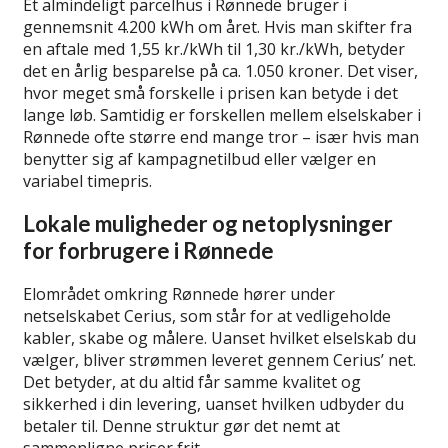
Et almindeligt parcelhus i Rønnede bruger i
gennemsnit 4.200 kWh om året. Hvis man skifter fra
en aftale med 1,55 kr./kWh til 1,30 kr./kWh, betyder
det en årlig besparelse på ca. 1.050 kroner. Det viser,
hvor meget små forskelle i prisen kan betyde i det
lange løb. Samtidig er forskellen mellem elselskaber i
Rønnede ofte større end mange tror – især hvis man
benytter sig af kampagnetilbud eller vælger en
variabel timepris.
Lokale muligheder og netoplysninger
for forbrugere i Rønnede
Elområdet omkring Rønnede hører under
netselskabet Cerius, som står for at vedligeholde
kabler, skabe og målere. Uanset hvilket elselskab du
vælger, bliver strømmen leveret gennem Cerius’ net.
Det betyder, at du altid får samme kvalitet og
sikkerhed i din levering, uanset hvilken udbyder du
betaler til. Denne struktur gør det nemt at
sammenligne priser frit.