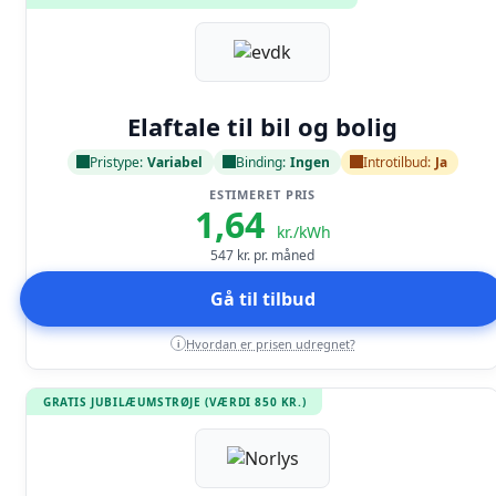
Læs anmeldelse
Elaftale til bil og bolig
Pristype:
Variabel
Binding:
Ingen
Introtilbud:
Ja
ESTIMERET PRIS
1,64
kr./kWh
547
kr. pr. måned
Gå til tilbud
Hvordan er prisen udregnet?
i
GRATIS JUBILÆUMSTRØJE (VÆRDI 850 KR.)