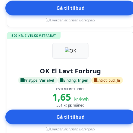
Gå til tilbud
Hvordan er prisen udregnet?
i
500 KR. I VELKOMSTRABAT
Læs anmeldelse
OK El Lavt Forbrug
Pristype:
Variabel
Binding:
Ingen
Introtilbud:
Ja
ESTIMERET PRIS
1,65
kr./kWh
551
kr. pr. måned
Gå til tilbud
Hvordan er prisen udregnet?
i