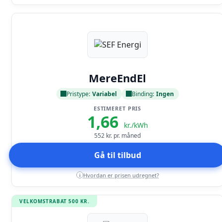
Læs anmeldelse
MereEndEl
Pristype:
Variabel
Binding:
Ingen
ESTIMERET PRIS
1,66
kr./kWh
552
kr. pr. måned
Gå til tilbud
Hvordan er prisen udregnet?
i
VELKOMSTRABAT 500 KR.