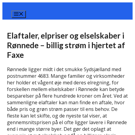
Hop
til
Menu
indhold
Elaftaler, elpriser og elselskaber i
Rønnede – billig strøm i hjertet af
Faxe
Rønnede ligger midt i det smukke Sydsjælland med
postnummer 4683. Mange familier og virksomheder
her holder et vågent øje med deres elregning, for
forskellen mellem elselskaber i Rønnede kan betyde
besparelser på flere hundrede kroner om året. Ved at
sammenligne elaftaler kan man finde en aftale, hvor
både pris og grøn strøm passer til ens behov. De
fleste kan let skifte, og de nyeste tal viser, at
gennemsnitsprisen på el ofte ligger lavere i Rønnede
end i mange større byer. Det gør det oplagt at