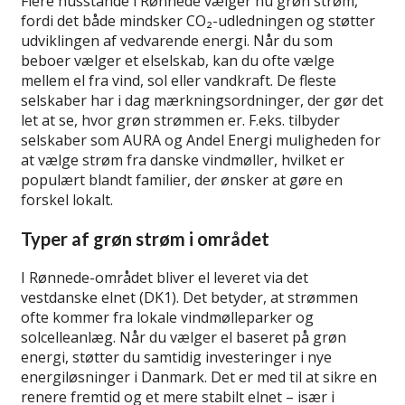
Flere husstande i Rønnede vælger nu grøn strøm,
fordi det både mindsker CO₂-udledningen og støtter
udviklingen af vedvarende energi. Når du som
beboer vælger et elselskab, kan du ofte vælge
mellem el fra vind, sol eller vandkraft. De fleste
selskaber har i dag mærkningsordninger, der gør det
let at se, hvor grøn strømmen er. F.eks. tilbyder
selskaber som AURA og Andel Energi muligheden for
at vælge strøm fra danske vindmøller, hvilket er
populært blandt familier, der ønsker at gøre en
forskel lokalt.
Typer af grøn strøm i området
I Rønnede-området bliver el leveret via det
vestdanske elnet (DK1). Det betyder, at strømmen
ofte kommer fra lokale vindmølleparker og
solcelleanlæg. Når du vælger el baseret på grøn
energi, støtter du samtidig investeringer i nye
energiløsninger i Danmark. Det er med til at sikre en
renere fremtid og et mere stabilt elnet – især i