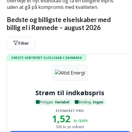
overveje et nyt elselskab og få en billigere elpris
uden at gå på kompromis med kvaliteten.
Bedste og billigste elselskaber med
billig el i Rønnede – august 2026
Filter
ENESTE GEBYRFRIT ELSELSKAB I DANMARK
Læs anmeldelse
Strøm til indkøbspris
Pristype:
Variabel
Binding:
Ingen
ESTIMERET PRIS
1,52
kr./kWh
506
kr. pr. måned