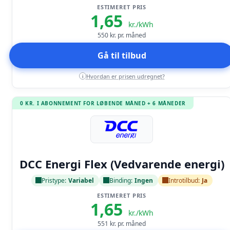
ESTIMERET PRIS
1,65
kr./kWh
550
kr. pr. måned
Gå til tilbud
Hvordan er prisen udregnet?
i
0 KR. I ABONNEMENT FOR LØBENDE MÅNED + 6 MÅNEDER
Læs anmeldelse
DCC Energi Flex (Vedvarende energi)
Pristype:
Variabel
Binding:
Ingen
Introtilbud:
Ja
ESTIMERET PRIS
1,65
kr./kWh
551
kr. pr. måned