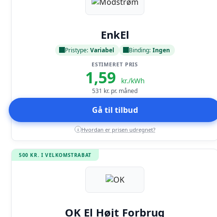
Læs anmeldelse
EnkEl
Pristype:
Variabel
Binding:
Ingen
ESTIMERET PRIS
1,59
kr./kWh
531
kr. pr. måned
Gå til tilbud
Hvordan er prisen udregnet?
i
500 KR. I VELKOMSTRABAT
Læs anmeldelse
OK El Højt Forbrug