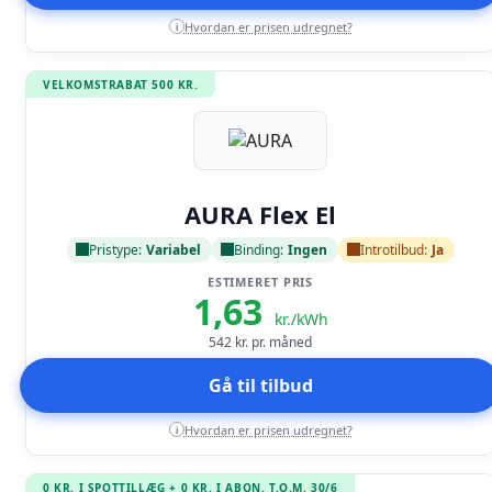
Hvordan er prisen udregnet?
i
VELKOMSTRABAT 500 KR.
Læs anmeldelse
AURA Flex El
Pristype:
Variabel
Binding:
Ingen
Introtilbud:
Ja
ESTIMERET PRIS
1,63
kr./kWh
542
kr. pr. måned
Gå til tilbud
Hvordan er prisen udregnet?
i
0 KR. I SPOTTILLÆG + 0 KR. I ABON. T.O.M. 30/6