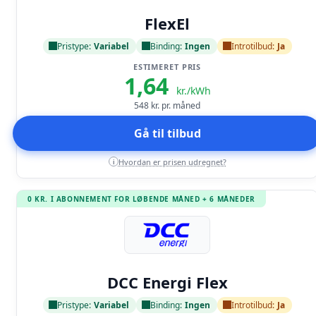
Læs anmeldelse
FlexEl
Pristype:
Variabel
Binding:
Ingen
Introtilbud:
Ja
ESTIMERET PRIS
1,64
kr./kWh
548
kr. pr. måned
Gå til tilbud
Hvordan er prisen udregnet?
i
0 KR. I ABONNEMENT FOR LØBENDE MÅNED + 6 MÅNEDER
Læs anmeldelse
DCC Energi Flex
Pristype:
Variabel
Binding:
Ingen
Introtilbud:
Ja