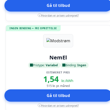
Gå til tilbud
Hvordan er prisen udregnet?
i
INGEN BINDING + FRI OPRETTELSE
Læs anmeldelse
NemEl
Pristype:
Variabel
Binding:
Ingen
ESTIMERET PRIS
1,54
kr./kWh
515
kr. pr. måned
Gå til tilbud
Hvordan er prisen udregnet?
i