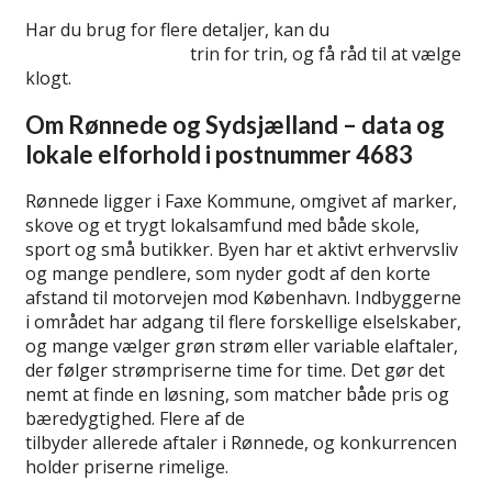
Har du brug for flere detaljer, kan du
se her hvordan
du skifter elselskab
trin for trin, og få råd til at vælge
klogt.
Om Rønnede og Sydsjælland – data og
lokale elforhold i postnummer 4683
Rønnede ligger i Faxe Kommune, omgivet af marker,
skove og et trygt lokalsamfund med både skole,
sport og små butikker. Byen har et aktivt erhvervsliv
og mange pendlere, som nyder godt af den korte
afstand til motorvejen mod København. Indbyggerne
i området har adgang til flere forskellige elselskaber,
og mange vælger grøn strøm eller variable elaftaler,
der følger strømpriserne time for time. Det gør det
nemt at finde en løsning, som matcher både pris og
bæredygtighed. Flere af de
bedste elselskaber
tilbyder allerede aftaler i Rønnede, og konkurrencen
holder priserne rimelige.