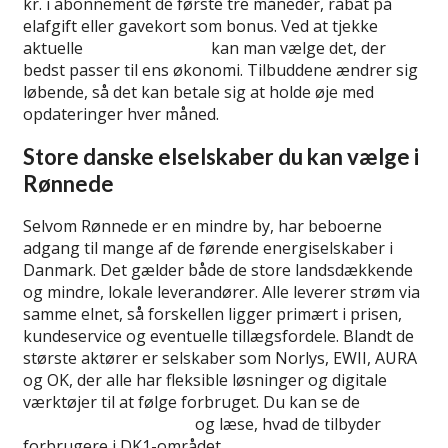
kr. i abonnement de første tre måneder, rabat på
elafgift eller gavekort som bonus. Ved at tjekke
aktuelle
introtilbud på el
kan man vælge det, der
bedst passer til ens økonomi. Tilbuddene ændrer sig
løbende, så det kan betale sig at holde øje med
opdateringer hver måned.
Store danske elselskaber du kan vælge i
Rønnede
Selvom Rønnede er en mindre by, har beboerne
adgang til mange af de førende energiselskaber i
Danmark. Det gælder både de store landsdækkende
og mindre, lokale leverandører. Alle leverer strøm via
samme elnet, så forskellen ligger primært i prisen,
kundeservice og eventuelle tillægsfordele. Blandt de
største aktører er selskaber som Norlys, EWII, AURA
og OK, der alle har fleksible løsninger og digitale
værktøjer til at følge forbruget. Du kan se de
største
elselskaber i Danmark
og læse, hvad de tilbyder
forbrugere i DK1-området.