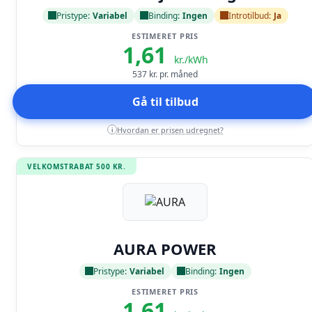
Pristype:
Variabel
Binding:
Ingen
Introtilbud:
Ja
ESTIMERET PRIS
1,61
kr./kWh
537
kr. pr. måned
Gå til tilbud
Hvordan er prisen udregnet?
i
VELKOMSTRABAT 500 KR.
Læs anmeldelse
AURA POWER
Pristype:
Variabel
Binding:
Ingen
ESTIMERET PRIS
1,61