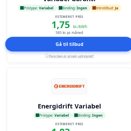
Pristype:
Variabel
Binding:
Ingen
Introtilbud:
Ja
ESTIMERET PRIS
1,75
kr./kWh
585
kr. pr. måned
Gå til tilbud
Hvordan er prisen udregnet?
i
Læs anmeldelse
Energidrift Variabel
Pristype:
Variabel
Binding:
Ingen
ESTIMERET PRIS