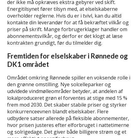
der ikke må opkræves ekstra gebyrer ved skift.
Energitilsynet fører tilsyn med, at elselskaberne
overholder reglerne. Hvis du er i tvivl, kan du altid
kontakte din leverandør for at få bekræftet vilkår og
priser på skrift. Mange forbrugerklager handler om
abonnementsvilkår, og derfor er det klogt at læse
kontrakten grundigt, før du tilmelder dig.
Fremtiden for elselskaber i Rønnede og
DK1 området
Området omkring Rønnede spiller en voksende rolle i
den grønne omstilling. Nye solcelleparker og
udvidede vindmølleområder betyder, at andelen af
lokalproduceret grøn el forventes at stige med 15 %
frem mod 2030. Det skaber stabile priser og styrker
konkurrenceevnen blandt elselskaber. Flere
udbydere satser allerede på fleksible abonnementer,
hvor prisen justeres efter elforbruget i nattetimerne
og solrigedage. Det giver både billigere strøm og et