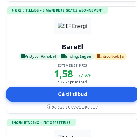
0 ØRE I TILLÆG + 3 MÅNEDERS GRATIS ABONNEMENT
Læs anmeldelse
BareEl
Pristype:
Variabel
Binding:
Ingen
Introtilbud:
Ja
ESTIMERET PRIS
1,58
kr./kWh
527
kr. pr. måned
Gå til tilbud
Hvordan er prisen udregnet?
i
INGEN BINDING + FRI OPRETTELSE