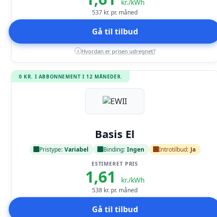
kr./kWh
537
kr. pr. måned
Gå til tilbud
Hvordan er prisen udregnet?
i
0 KR. I ABBONNEMENT I 12 MÅNEDER.
Læs anmeldelse
Basis El
Pristype:
Variabel
Binding:
Ingen
Introtilbud:
Ja
ESTIMERET PRIS
1,61
kr./kWh
538
kr. pr. måned
Gå til tilbud