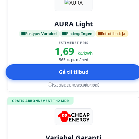
Læs anmeldelse
AURA Light
Pristype:
Variabel
Binding:
Ingen
Introtilbud:
Ja
ESTIMERET PRIS
1,69
kr./kWh
565
kr. pr. måned
Gå til tilbud
Hvordan er prisen udregnet?
i
GRATIS ABBONNEMENT I 12 MDR
Læs anmeldelse
Variabel Garanti