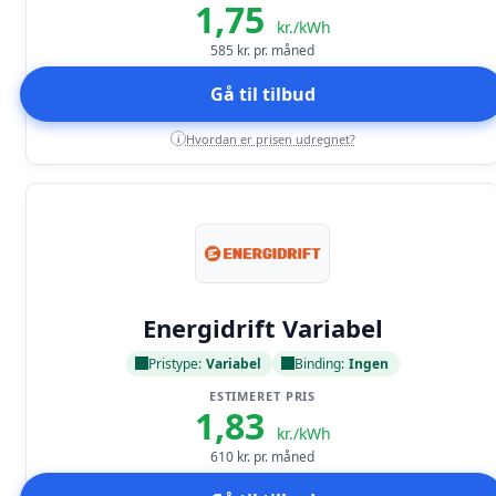
1,75
kr./kWh
585
kr. pr. måned
Gå til tilbud
Hvordan er prisen udregnet?
i
Læs anmeldelse
Energidrift Variabel
Pristype:
Variabel
Binding:
Ingen
ESTIMERET PRIS
1,83
kr./kWh
610
kr. pr. måned