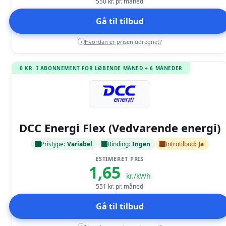
550
kr. pr. måned
Gå til tilbud
Hvordan er prisen udregnet?
i
0 KR. I ABONNEMENT FOR LØBENDE MÅNED + 6 MÅNEDER
Læs anmeldelse
DCC Energi Flex (Vedvarende energi)
Pristype:
Variabel
Binding:
Ingen
Introtilbud:
Ja
ESTIMERET PRIS
1,65
kr./kWh
551
kr. pr. måned
Gå til tilbud