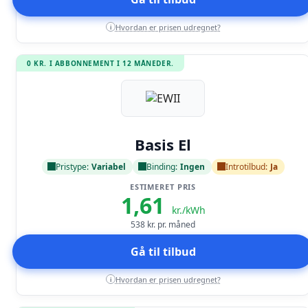
Hvordan er prisen udregnet?
i
0 KR. I ABBONNEMENT I 12 MÅNEDER.
Læs anmeldelse
Basis El
Pristype:
Variabel
Binding:
Ingen
Introtilbud:
Ja
ESTIMERET PRIS
1,61
kr./kWh
538
kr. pr. måned
Gå til tilbud
Hvordan er prisen udregnet?
i