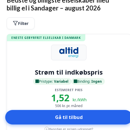
Bedste og billigste elselskaber med
billig el i Sandager – august 2026
Filter
ENESTE GEBYRFRIT ELSELSKAB I DANMARK
Læs anmeldelse
Strøm til indkøbspris
Pristype:
Variabel
Binding:
Ingen
ESTIMERET PRIS
1,52
kr./kWh
506
kr. pr. måned
Gå til tilbud
Hvordan er prisen udregnet?
i