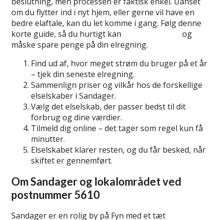
beslutning, men processen er faktisk enkel. Uanset
om du flytter ind i nyt hjem, eller gerne vil have en
bedre elaftale, kan du let komme i gang. Følg denne
korte guide, så du hurtigt kan
skifte elselskab
og
måske spare penge på din elregning.
Find ud af, hvor meget strøm du bruger på et år
– tjek din seneste elregning.
Sammenlign priser og vilkår hos de forskellige
elselskaber i Sandager.
Vælg det elselskab, der passer bedst til dit
forbrug og dine værdier.
Tilmeld dig online – det tager som regel kun få
minutter.
Elselskabet klarer resten, og du får besked, når
skiftet er gennemført.
Om Sandager og lokalområdet ved
postnummer 5610
Sandager er en rolig by på Fyn med et tæt