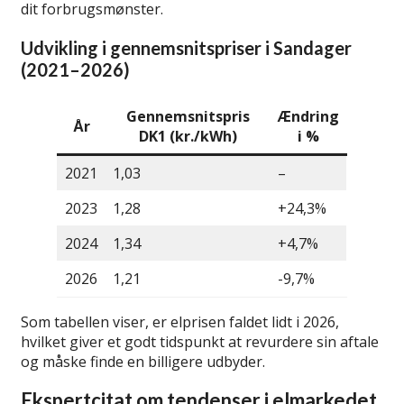
dit forbrugsmønster.
Udvikling i gennemsnitspriser i Sandager
(2021–2026)
Gennemsnitspris
Ændring
År
DK1 (kr./kWh)
i %
2021
1,03
–
2023
1,28
+24,3%
2024
1,34
+4,7%
2026
1,21
-9,7%
Som tabellen viser, er elprisen faldet lidt i 2026,
hvilket giver et godt tidspunkt at revurdere sin aftale
og måske finde en billigere udbyder.
Ekspertcitat om tendenser i elmarkedet