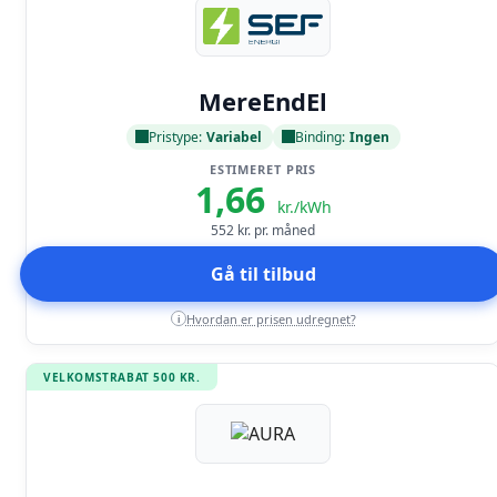
Læs anmeldelse
MereEndEl
Pristype:
Variabel
Binding:
Ingen
ESTIMERET PRIS
1,66
kr./kWh
552
kr. pr. måned
Gå til tilbud
Hvordan er prisen udregnet?
i
VELKOMSTRABAT 500 KR.
Læs anmeldelse