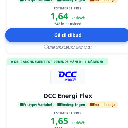
ESTIMERET PRIS
1,64
kr./kWh
548
kr. pr. måned
Gå til tilbud
Hvordan er prisen udregnet?
i
0 KR. I ABONNEMENT FOR LØBENDE MÅNED + 6 MÅNEDER
Læs anmeldelse
DCC Energi Flex
Pristype:
Variabel
Binding:
Ingen
Introtilbud:
Ja
ESTIMERET PRIS
1,65
kr./kWh