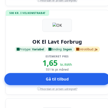
Hvordan er prisen udregnet?
i
500 KR. I VELKOMSTRABAT
Læs anmeldelse
OK El Lavt Forbrug
Pristype:
Variabel
Binding:
Ingen
Introtilbud:
Ja
ESTIMERET PRIS
1,65
kr./kWh
551
kr. pr. måned
Gå til tilbud
Hvordan er prisen udregnet?
i