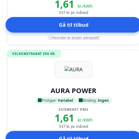
1,61
kr./kWh
537
kr. pr. måned
Gå til tilbud
Hvordan er prisen udregnet?
i
VELKOMSTRABAT 500 KR.
Læs anmeldelse
AURA POWER
Pristype:
Variabel
Binding:
Ingen
ESTIMERET PRIS
1,61
kr./kWh
537
kr. pr. måned
Gå til tilbud