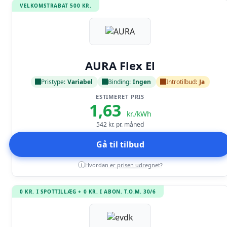
VELKOMSTRABAT 500 KR.
Læs anmeldelse
AURA Flex El
Pristype:
Variabel
Binding:
Ingen
Introtilbud:
Ja
ESTIMERET PRIS
1,63
kr./kWh
542
kr. pr. måned
Gå til tilbud
Hvordan er prisen udregnet?
i
0 KR. I SPOTTILLÆG + 0 KR. I ABON. T.O.M. 30/6