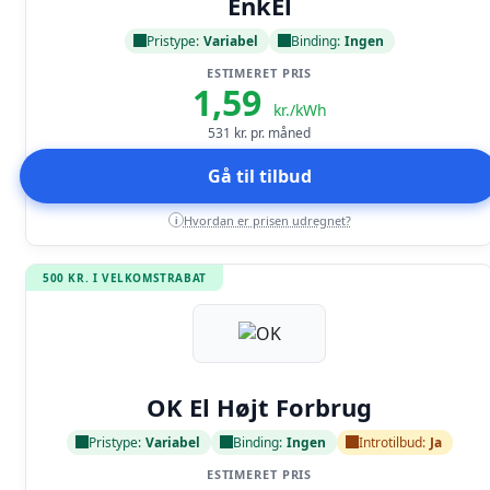
EnkEl
Pristype:
Variabel
Binding:
Ingen
ESTIMERET PRIS
1,59
kr./kWh
531
kr. pr. måned
Gå til tilbud
Hvordan er prisen udregnet?
i
500 KR. I VELKOMSTRABAT
Læs anmeldelse
OK El Højt Forbrug
Pristype:
Variabel
Binding:
Ingen
Introtilbud:
Ja
ESTIMERET PRIS