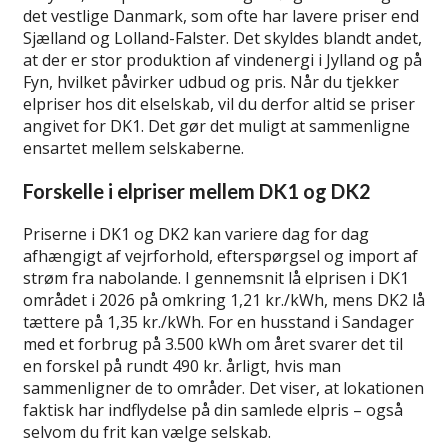
det vestlige Danmark, som ofte har lavere priser end
Sjælland og Lolland-Falster. Det skyldes blandt andet,
at der er stor produktion af vindenergi i Jylland og på
Fyn, hvilket påvirker udbud og pris. Når du tjekker
elpriser hos dit elselskab, vil du derfor altid se priser
angivet for DK1. Det gør det muligt at sammenligne
ensartet mellem selskaberne.
Forskelle i elpriser mellem DK1 og DK2
Priserne i DK1 og DK2 kan variere dag for dag
afhængigt af vejrforhold, efterspørgsel og import af
strøm fra nabolande. I gennemsnit lå elprisen i DK1
området i 2026 på omkring 1,21 kr./kWh, mens DK2 lå
tættere på 1,35 kr./kWh. For en husstand i Sandager
med et forbrug på 3.500 kWh om året svarer det til
en forskel på rundt 490 kr. årligt, hvis man
sammenligner de to områder. Det viser, at lokationen
faktisk har indflydelse på din samlede elpris – også
selvom du frit kan vælge selskab.