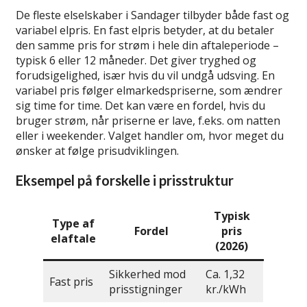
De fleste elselskaber i Sandager tilbyder både fast og
variabel elpris. En fast elpris betyder, at du betaler
den samme pris for strøm i hele din aftaleperiode –
typisk 6 eller 12 måneder. Det giver tryghed og
forudsigelighed, især hvis du vil undgå udsving. En
variabel pris følger elmarkedspriserne, som ændrer
sig time for time. Det kan være en fordel, hvis du
bruger strøm, når priserne er lave, f.eks. om natten
eller i weekender. Valget handler om, hvor meget du
ønsker at følge prisudviklingen.
Eksempel på forskelle i prisstruktur
Typisk
Type af
Fordel
pris
elaftale
(2026)
Sikkerhed mod
Ca. 1,32
Fast pris
prisstigninger
kr./kWh