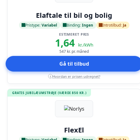
Læs anmeldelse
Elaftale til bil og bolig
Pristype:
Variabel
Binding:
Ingen
Introtilbud:
Ja
ESTIMERET PRIS
1,64
kr./kWh
547
kr. pr. måned
Gå til tilbud
Hvordan er prisen udregnet?
i
GRATIS JUBILÆUMSTRØJE (VÆRDI 850 KR.)
Læs anmeldelse
FlexEl
Pristype:
Variabel
Binding:
Ingen
Introtilbud:
Ja