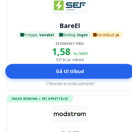
Læs anmeldelse
BareEl
Pristype:
Variabel
Binding:
Ingen
Introtilbud:
Ja
ESTIMERET PRIS
1,58
kr./kWh
527
kr. pr. måned
Gå til tilbud
Hvordan er prisen udregnet?
i
INGEN BINDING + FRI OPRETTELSE
Læs anmeldelse