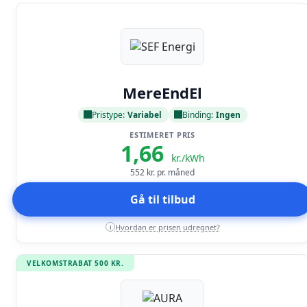
Læs anmeldelse
MereEndEl
Pristype:
Variabel
Binding:
Ingen
ESTIMERET PRIS
1,66
kr./kWh
552
kr. pr. måned
Gå til tilbud
Hvordan er prisen udregnet?
i
VELKOMSTRABAT 500 KR.