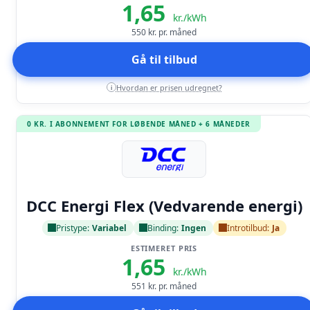
1,65
kr./kWh
550
kr. pr. måned
Gå til tilbud
Hvordan er prisen udregnet?
i
0 KR. I ABONNEMENT FOR LØBENDE MÅNED + 6 MÅNEDER
Læs anmeldelse
DCC Energi Flex (Vedvarende energi)
Pristype:
Variabel
Binding:
Ingen
Introtilbud:
Ja
ESTIMERET PRIS
1,65
kr./kWh
551
kr. pr. måned