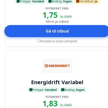
Pristype:
Variabel
Binding:
Ingen
Introtilbud:
Ja
ESTIMERET PRIS
1,75
kr./kWh
585
kr. pr. måned
Gå til tilbud
Hvordan er prisen udregnet?
i
Læs anmeldelse
Energidrift Variabel
Pristype:
Variabel
Binding:
Ingen
ESTIMERET PRIS
1,83
kr./kWh