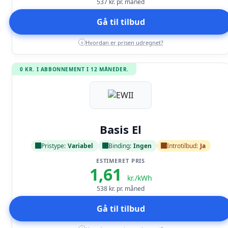
537
kr. pr. måned
Gå til tilbud
Hvordan er prisen udregnet?
i
0 KR. I ABBONNEMENT I 12 MÅNEDER.
Læs anmeldelse
Basis El
Pristype:
Variabel
Binding:
Ingen
Introtilbud:
Ja
ESTIMERET PRIS
1,61
kr./kWh
538
kr. pr. måned
Gå til tilbud