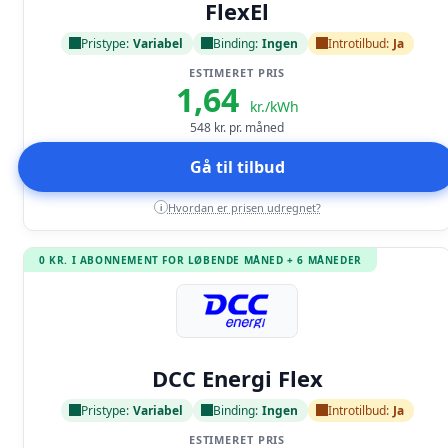
FlexEl
Pristype:
Variabel
Binding:
Ingen
Introtilbud:
Ja
ESTIMERET PRIS
1,64
kr./kWh
548
kr. pr. måned
Gå til tilbud
Hvordan er prisen udregnet?
i
0 KR. I ABONNEMENT FOR LØBENDE MÅNED + 6 MÅNEDER
Læs anmeldelse
DCC Energi Flex
Pristype:
Variabel
Binding:
Ingen
Introtilbud:
Ja
ESTIMERET PRIS