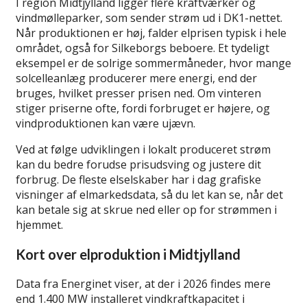
I region Midtjylland ligger flere kraftværker og
vindmølleparker, som sender strøm ud i DK1-nettet.
Når produktionen er høj, falder elprisen typisk i hele
området, også for Silkeborgs beboere. Et tydeligt
eksempel er de solrige sommermåneder, hvor mange
solcelleanlæg producerer mere energi, end der
bruges, hvilket presser prisen ned. Om vinteren
stiger priserne ofte, fordi forbruget er højere, og
vindproduktionen kan være ujævn.
Ved at følge udviklingen i lokalt produceret strøm
kan du bedre forudse prisudsving og justere dit
forbrug. De fleste elselskaber har i dag grafiske
visninger af elmarkedsdata, så du let kan se, når det
kan betale sig at skrue ned eller op for strømmen i
hjemmet.
Kort over elproduktion i Midtjylland
Data fra Energinet viser, at der i 2026 findes mere
end 1.400 MW installeret vindkraftkapacitet i