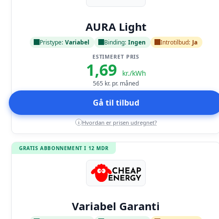
Læs anmeldelse
AURA Light
Pristype:
Variabel
Binding:
Ingen
Introtilbud:
Ja
ESTIMERET PRIS
1,69
kr./kWh
565
kr. pr. måned
Gå til tilbud
Hvordan er prisen udregnet?
i
GRATIS ABBONNEMENT I 12 MDR
Læs anmeldelse
Variabel Garanti