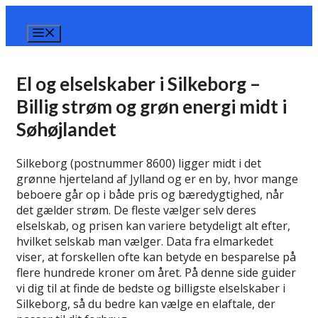
Hop
til
Menu
indhold
El og elselskaber i Silkeborg –
Billig strøm og grøn energi midt i
Søhøjlandet
Silkeborg (postnummer 8600) ligger midt i det
grønne hjerteland af Jylland og er en by, hvor mange
beboere går op i både pris og bæredygtighed, når
det gælder strøm. De fleste vælger selv deres
elselskab, og prisen kan variere betydeligt alt efter,
hvilket selskab man vælger. Data fra elmarkedet
viser, at forskellen ofte kan betyde en besparelse på
flere hundrede kroner om året. På denne side guider
vi dig til at finde de bedste og billigste elselskaber i
Silkeborg, så du bedre kan vælge en elaftale, der