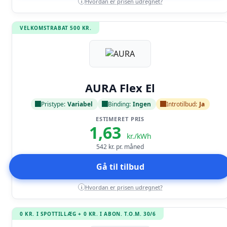
Hvordan er prisen udregnet?
i
VELKOMSTRABAT 500 KR.
Læs anmeldelse
AURA Flex El
Pristype:
Variabel
Binding:
Ingen
Introtilbud:
Ja
ESTIMERET PRIS
1,63
kr./kWh
542
kr. pr. måned
Gå til tilbud
Hvordan er prisen udregnet?
i
0 KR. I SPOTTILLÆG + 0 KR. I ABON. T.O.M. 30/6