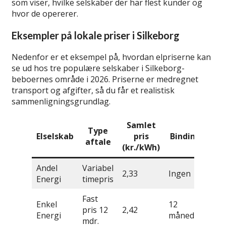
som viser, hvilke selskaber der har flest kunder og
hvor de opererer.
Eksempler på lokale priser i Silkeborg
Nedenfor er et eksempel på, hvordan elpriserne kan
se ud hos tre populære selskaber i Silkeborg-
beboernes område i 2026. Priserne er medregnet
transport og afgifter, så du får et realistisk
sammenligningsgrundlag.
Samlet
Type
Elselskab
pris
Binding
aftale
(kr./kWh)
Andel
Variabel
2,33
Ingen
Energi
timepris
Fast
Enkel
12
pris 12
2,42
Energi
måneder
mdr.