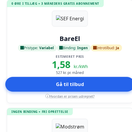
0 ØRE I TILLÆG + 3 MÅNEDERS GRATIS ABONNEMENT
Læs anmeldelse
BareEl
Pristype:
Variabel
Binding:
Ingen
Introtilbud:
Ja
ESTIMERET PRIS
1,58
kr./kWh
527
kr. pr. måned
Gå til tilbud
Hvordan er prisen udregnet?
i
INGEN BINDING + FRI OPRETTELSE