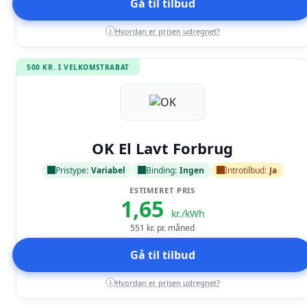
Gå til tilbud
Hvordan er prisen udregnet?
i
500 KR. I VELKOMSTRABAT
Læs anmeldelse
OK El Lavt Forbrug
Pristype:
Variabel
Binding:
Ingen
Introtilbud:
Ja
ESTIMERET PRIS
1,65
kr./kWh
551
kr. pr. måned
Gå til tilbud
Hvordan er prisen udregnet?
i