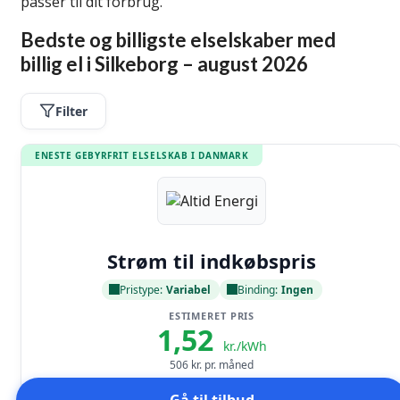
passer til dit forbrug.
Bedste og billigste elselskaber med
billig el i Silkeborg – august 2026
Filter
ENESTE GEBYRFRIT ELSELSKAB I DANMARK
Læs anmeldelse
Strøm til indkøbspris
Pristype:
Variabel
Binding:
Ingen
ESTIMERET PRIS
1,52
kr./kWh
506
kr. pr. måned
Gå til tilbud