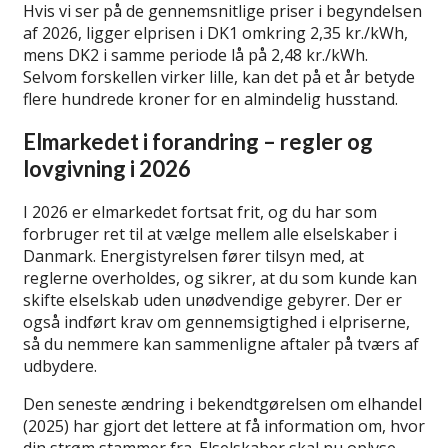
Hvis vi ser på de gennemsnitlige priser i begyndelsen
af 2026, ligger elprisen i DK1 omkring 2,35 kr./kWh,
mens DK2 i samme periode lå på 2,48 kr./kWh.
Selvom forskellen virker lille, kan det på et år betyde
flere hundrede kroner for en almindelig husstand.
Elmarkedet i forandring – regler og
lovgivning i 2026
I 2026 er elmarkedet fortsat frit, og du har som
forbruger ret til at vælge mellem alle elselskaber i
Danmark. Energistyrelsen fører tilsyn med, at
reglerne overholdes, og sikrer, at du som kunde kan
skifte elselskab uden unødvendige gebyrer. Der er
også indført krav om gennemsigtighed i elpriserne,
så du nemmere kan sammenligne aftaler på tværs af
udbydere.
Den seneste ændring i bekendtgørelsen om elhandel
(2025) har gjort det lettere at få information om, hvor
din strøm stammer fra. Elselskaber skal nu oplyse,