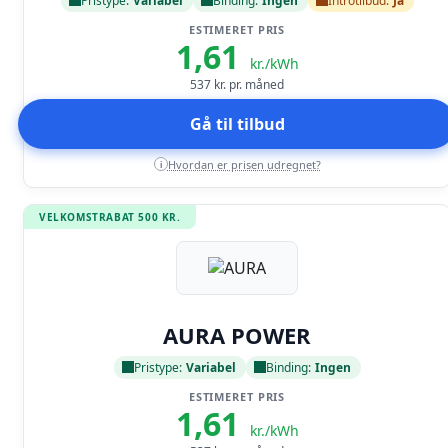
Pristype:
Variabel
Binding:
Ingen
Introtilbud:
Ja
ESTIMERET PRIS
1,61
kr./kWh
537
kr. pr. måned
Gå til tilbud
Hvordan er prisen udregnet?
i
VELKOMSTRABAT 500 KR.
Læs anmeldelse
AURA POWER
Pristype:
Variabel
Binding:
Ingen
ESTIMERET PRIS
1,61
kr./kWh