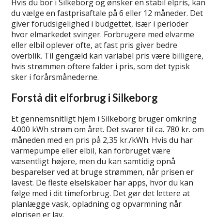
Hvis du bor i Silkeborg og ønsker en stabil elpris, kan
du vælge en fastprisaftale på 6 eller 12 måneder. Det
giver forudsigelighed i budgettet, især i perioder
hvor elmarkedet svinger. Forbrugere med elvarme
eller elbil oplever ofte, at fast pris giver bedre
overblik. Til gengæld kan variabel pris være billigere,
hvis strømmen oftere falder i pris, som det typisk
sker i forårsmånederne.
Forstå dit elforbrug i Silkeborg
Et gennemsnitligt hjem i Silkeborg bruger omkring
4.000 kWh strøm om året. Det svarer til ca. 780 kr. om
måneden med en pris på 2,35 kr./kWh. Hvis du har
varmepumpe eller elbil, kan forbruget være
væsentligt højere, men du kan samtidig opnå
besparelser ved at bruge strømmen, når prisen er
lavest. De fleste elselskaber har apps, hvor du kan
følge med i dit timeforbrug. Det gør det lettere at
planlægge vask, opladning og opvarmning når
elprisen er lav.