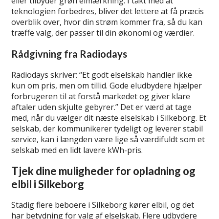
eller tilbyder grøn elmærkning. I takt med at
teknologien forbedres, bliver det lettere at få præcis
overblik over, hvor din strøm kommer fra, så du kan
træffe valg, der passer til din økonomi og værdier.
Rådgivning fra Radiodays
Radiodays skriver: “Et godt elselskab handler ikke
kun om pris, men om tillid. Gode eludbydere hjælper
forbrugeren til at forstå markedet og giver klare
aftaler uden skjulte gebyrer.” Det er værd at tage
med, når du vælger dit næste elselskab i Silkeborg. Et
selskab, der kommunikerer tydeligt og leverer stabil
service, kan i længden være lige så værdifuldt som et
selskab med en lidt lavere kWh-pris.
Tjek dine muligheder for opladning og
elbil i Silkeborg
Stadig flere beboere i Silkeborg kører elbil, og det
har betydning for valg af elselskab. Flere udbydere