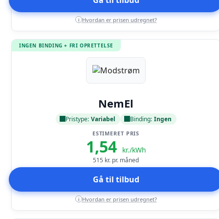
Hvordan er prisen udregnet?
i
INGEN BINDING + FRI OPRETTELSE
Læs anmeldelse
NemEl
Pristype:
Variabel
Binding:
Ingen
ESTIMERET PRIS
1,54
kr./kWh
515
kr. pr. måned
Gå til tilbud
Hvordan er prisen udregnet?
i