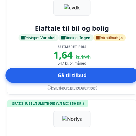
Læs anmeldelse
Elaftale til bil og bolig
Pristype:
Variabel
Binding:
Ingen
Introtilbud:
Ja
ESTIMERET PRIS
1,64
kr./kWh
547
kr. pr. måned
Gå til tilbud
Hvordan er prisen udregnet?
i
GRATIS JUBILÆUMSTRØJE (VÆRDI 850 KR.)
Læs anmeldelse