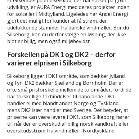
Et eksempel på et elselskab, der har satset på grøn
udvikling, er AURA Energi med deres projekter inden
for solceller i Midtjylland. Ligeledes har Andel Energi
gjort det muligt for kunder at få strøm, der
udelukkende stammer fra danske vindmøller. Bor du i
Silkeborg, kan du derfor vælge en løsning, der ikke
blot er billig, men også miljøbevidst.
Forskellen på DK1 og DK2 – derfor
varierer elprisen i Silkeborg
Silkeborg ligger i DK1 område, som dækker Jylland
og Fyn. DK2 dækker Sjælland og Bornholm. Der er
ofte små prisforskelle mellem de to områder, fordi de
har forskellige forbindelser til nabolande. DK1
handler el med blandt andet Norge og Tyskland,
mens DK2 især handler med Sverige. Det betyder, at
priserne kan være lavere i DK1, som Silkeborg hører
til, når der er overskud af billig norsk vandkraft eller
overskudsstrøm fra vindmøller i Nordtyskland.