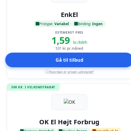
Læs anmeldelse
EnkEl
Pristype:
Variabel
Binding:
Ingen
ESTIMERET PRIS
1,59
kr./kWh
531
kr. pr. måned
Gå til tilbud
Hvordan er prisen udregnet?
i
500 KR. I VELKOMSTRABAT
Læs anmeldelse
OK El Højt Forbrug