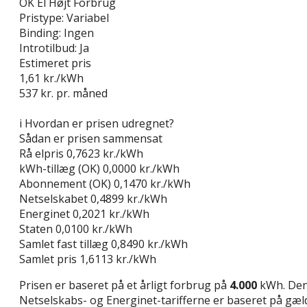
OK El Højt Forbrug
Pristype:
Variabel
Binding:
Ingen
Introtilbud:
Ja
Estimeret pris
1,61
kr./kWh
537
kr. pr. måned
Gå til tilbud
i
Hvordan er prisen udregnet?
Sådan er prisen sammensat
Rå elpris
0,7623 kr./kWh
kWh-tillæg (OK)
0,0000 kr./kWh
Abonnement (OK)
0,1470 kr./kWh
Netselskabet
0,4899 kr./kWh
Energinet
0,2021 kr./kWh
Staten
0,0100 kr./kWh
Samlet fast tillæg
0,8490 kr./kWh
Samlet pris
1,6113 kr./kWh
Prisen er baseret på et årligt forbrug på
4.000
kWh. Den 
Netselskabs- og Energinet-tarifferne er baseret på gælde