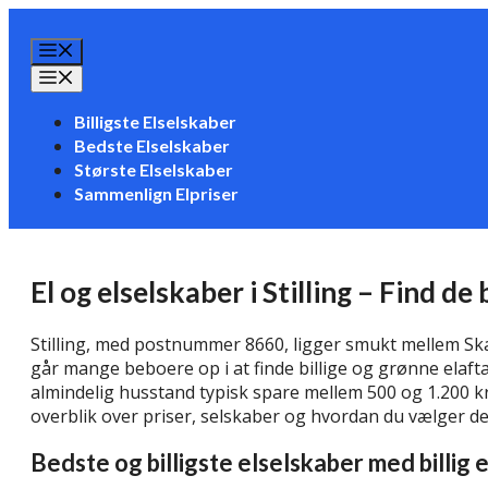
Hop
til
Menu
indhold
Menu
Billigste Elselskaber
Bedste Elselskaber
Største Elselskaber
Sammenlign Elpriser
El og elselskaber i Stilling – Find de
Stilling, med postnummer 8660, ligger smukt mellem Sk
går mange beboere op i at finde billige og grønne elafta
almindelig husstand typisk spare mellem 500 og 1.200 kr
overblik over priser, selskaber og hvordan du vælger den
Bedste og billigste elselskaber med billig el