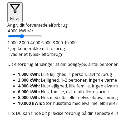
Filter
Angiv dit forventede elforbrug
4.000
kWh/år
1.000
2.000
4.000
6.000
8.000
10.000
?
Jeg kender ikke mit forbrug
Hvad er et typisk elforbrug?
Dit elforbrug afhænger af din boligtype, antal person
1.000 kWh:
Lille lejlighed, 1 person, lavt forbrug
2.000 kWh:
Lejlighed, 1-2 personer, ingen elvarme
4.000 kWh:
Hus/lejlighed, lille familie, ingen elvar
6.000 kWh:
Hus, familie, evt. elbil eller elvarme
8.000 kWh:
Hus med elbil eller delvis elopvarmning
10.000 kWh:
Stor husstand med elvarme, elbil ell
Tip: Du kan finde dit præcise forbrug på din seneste elr