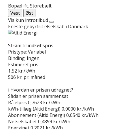
Bopæl ift. Storebælt
Vest
Øst
Vis kun introtilbud
Eneste gebyrfrit elselskab i Danmark
Læs anmeldelse
Strøm til indkøbspris
Pristype:
Variabel
Binding:
Ingen
Estimeret pris
1,52
kr./kWh
506
kr. pr. måned
Gå til tilbud
i
Hvordan er prisen udregnet?
Sådan er prisen sammensat
Rå elpris
0,7623 kr./kWh
kWh-tillæg (Altid Energi)
0,0000 kr./kWh
Abonnement (Altid Energi)
0,0540 kr./kWh
Netselskabet
0,4899 kr./kWh
Energinet
0,2021 kr./kWh