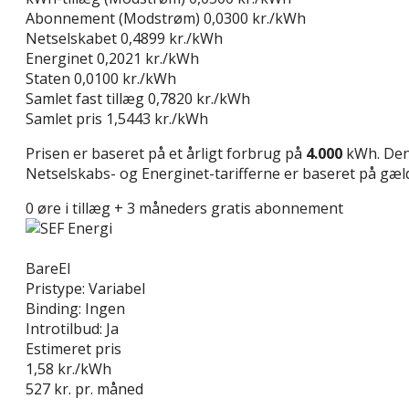
Abonnement (Modstrøm)
0,0300 kr./kWh
Netselskabet
0,4899 kr./kWh
Energinet
0,2021 kr./kWh
Staten
0,0100 kr./kWh
Samlet fast tillæg
0,7820 kr./kWh
Samlet pris
1,5443 kr./kWh
Prisen er baseret på et årligt forbrug på
4.000
kWh. Den 
Netselskabs- og Energinet-tarifferne er baseret på gælde
0 øre i tillæg + 3 måneders gratis abonnement
Læs anmeldelse
BareEl
Pristype:
Variabel
Binding:
Ingen
Introtilbud:
Ja
Estimeret pris
1,58
kr./kWh
527
kr. pr. måned
Gå til tilbud