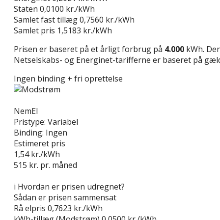
Staten
0,0100 kr./kWh
Samlet fast tillæg
0,7560 kr./kWh
Samlet pris
1,5183 kr./kWh
Prisen er baseret på et årligt forbrug på
4.000
kWh. Den 
Netselskabs- og Energinet-tarifferne er baseret på gælde
Ingen binding + fri oprettelse
Læs anmeldelse
NemEl
Pristype:
Variabel
Binding:
Ingen
Estimeret pris
1,54
kr./kWh
515
kr. pr. måned
Gå til tilbud
i
Hvordan er prisen udregnet?
Sådan er prisen sammensat
Rå elpris
0,7623 kr./kWh
kWh-tillæg (Modstrøm)
0,0500 kr./kWh