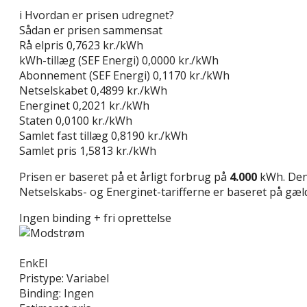
i
Hvordan er prisen udregnet?
Sådan er prisen sammensat
Rå elpris
0,7623 kr./kWh
kWh-tillæg (SEF Energi)
0,0000 kr./kWh
Abonnement (SEF Energi)
0,1170 kr./kWh
Netselskabet
0,4899 kr./kWh
Energinet
0,2021 kr./kWh
Staten
0,0100 kr./kWh
Samlet fast tillæg
0,8190 kr./kWh
Samlet pris
1,5813 kr./kWh
Prisen er baseret på et årligt forbrug på
4.000
kWh. Den 
Netselskabs- og Energinet-tarifferne er baseret på gælde
Ingen binding + fri oprettelse
Læs anmeldelse
EnkEl
Pristype:
Variabel
Binding:
Ingen