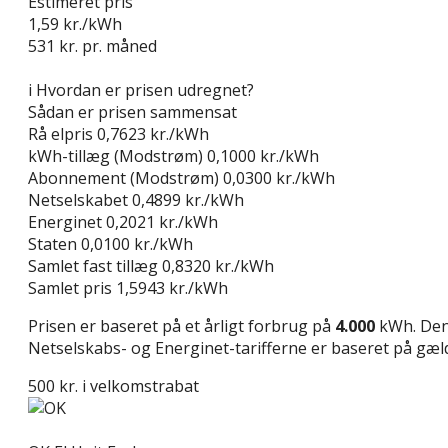
Estimeret pris
1,59
kr./kWh
531
kr. pr. måned
Gå til tilbud
i
Hvordan er prisen udregnet?
Sådan er prisen sammensat
Rå elpris
0,7623 kr./kWh
kWh-tillæg (Modstrøm)
0,1000 kr./kWh
Abonnement (Modstrøm)
0,0300 kr./kWh
Netselskabet
0,4899 kr./kWh
Energinet
0,2021 kr./kWh
Staten
0,0100 kr./kWh
Samlet fast tillæg
0,8320 kr./kWh
Samlet pris
1,5943 kr./kWh
Prisen er baseret på et årligt forbrug på
4.000
kWh. Den 
Netselskabs- og Energinet-tarifferne er baseret på gælde
500 kr. i velkomstrabat
Læs anmeldelse