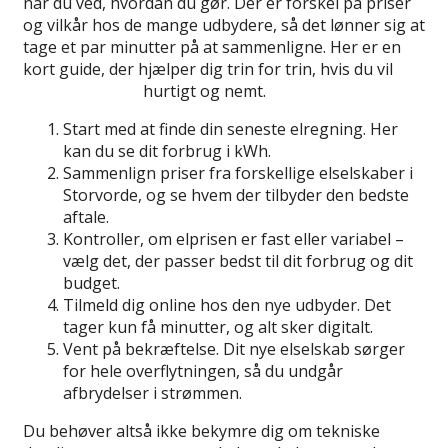
når du ved, hvordan du gør. Der er forskel på priser
og vilkår hos de mange udbydere, så det lønner sig at
tage et par minutter på at sammenligne. Her er en
kort guide, der hjælper dig trin for trin, hvis du vil
skifte elselskab
hurtigt og nemt.
Start med at finde din seneste elregning. Her
kan du se dit forbrug i kWh.
Sammenlign priser fra forskellige elselskaber i
Storvorde, og se hvem der tilbyder den bedste
aftale.
Kontroller, om elprisen er fast eller variabel –
vælg det, der passer bedst til dit forbrug og dit
budget.
Tilmeld dig online hos den nye udbyder. Det
tager kun få minutter, og alt sker digitalt.
Vent på bekræftelse. Dit nye elselskab sørger
for hele overflytningen, så du undgår
afbrydelser i strømmen.
Du behøver altså ikke bekymre dig om tekniske