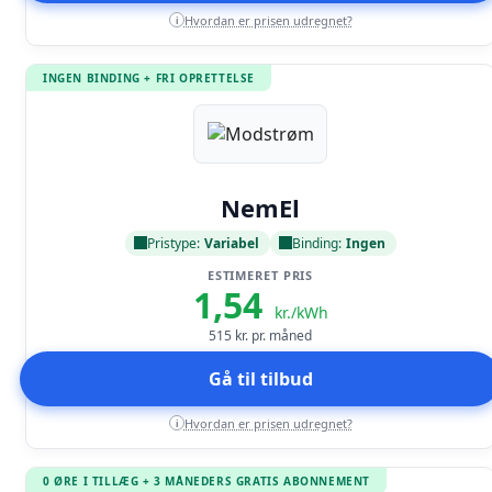
Hvordan er prisen udregnet?
i
INGEN BINDING + FRI OPRETTELSE
Læs anmeldelse
NemEl
Pristype:
Variabel
Binding:
Ingen
ESTIMERET PRIS
1,54
kr./kWh
515
kr. pr. måned
Gå til tilbud
Hvordan er prisen udregnet?
i
0 ØRE I TILLÆG + 3 MÅNEDERS GRATIS ABONNEMENT