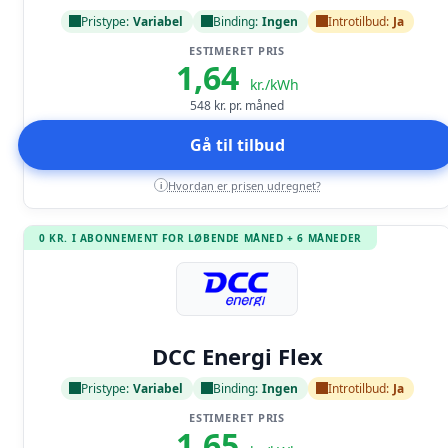
Pristype:
Variabel
Binding:
Ingen
Introtilbud:
Ja
ESTIMERET PRIS
1,64
kr./kWh
548
kr. pr. måned
Gå til tilbud
Hvordan er prisen udregnet?
i
0 KR. I ABONNEMENT FOR LØBENDE MÅNED + 6 MÅNEDER
Læs anmeldelse
DCC Energi Flex
Pristype:
Variabel
Binding:
Ingen
Introtilbud:
Ja
ESTIMERET PRIS
1,65