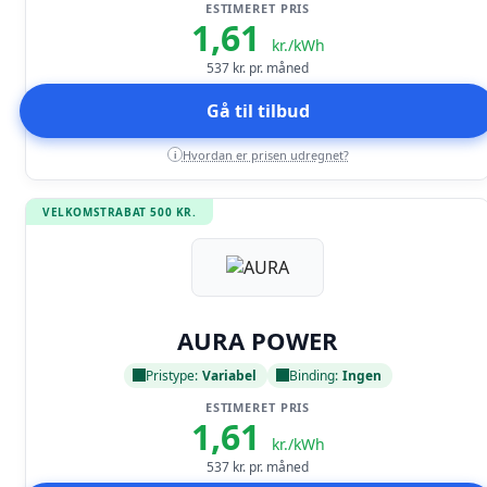
ESTIMERET PRIS
1,61
kr./kWh
537
kr. pr. måned
Gå til tilbud
Hvordan er prisen udregnet?
i
VELKOMSTRABAT 500 KR.
Læs anmeldelse
AURA POWER
Pristype:
Variabel
Binding:
Ingen
ESTIMERET PRIS
1,61
kr./kWh
537
kr. pr. måned