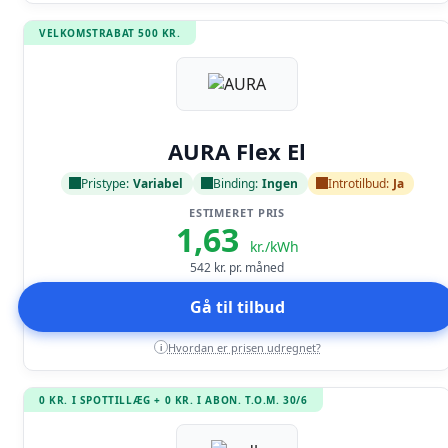
VELKOMSTRABAT 500 KR.
Læs anmeldelse
AURA Flex El
Pristype:
Variabel
Binding:
Ingen
Introtilbud:
Ja
ESTIMERET PRIS
1,63
kr./kWh
542
kr. pr. måned
Gå til tilbud
Hvordan er prisen udregnet?
i
0 KR. I SPOTTILLÆG + 0 KR. I ABON. T.O.M. 30/6