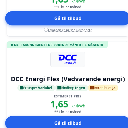
kr./kWh
550
kr. pr. måned
Gå til tilbud
Hvordan er prisen udregnet?
i
0 KR. I ABONNEMENT FOR LØBENDE MÅNED + 6 MÅNEDER
Læs anmeldelse
DCC Energi Flex (Vedvarende energi)
Pristype:
Variabel
Binding:
Ingen
Introtilbud:
Ja
ESTIMERET PRIS
1,65
kr./kWh
551
kr. pr. måned
Gå til tilbud