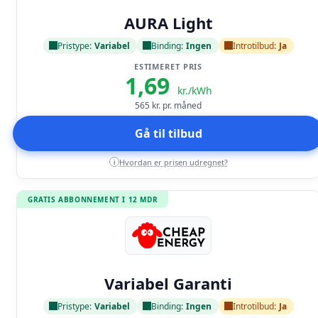
Læs anmeldelse
AURA Light
Pristype:
Variabel
Binding:
Ingen
Introtilbud:
Ja
ESTIMERET PRIS
1,69
kr./kWh
565
kr. pr. måned
Gå til tilbud
Hvordan er prisen udregnet?
i
GRATIS ABBONNEMENT I 12 MDR
Læs anmeldelse
Variabel Garanti
Pristype:
Variabel
Binding:
Ingen
Introtilbud:
Ja