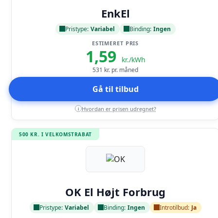
Læs anmeldelse
EnkEl
Pristype:
Variabel
Binding:
Ingen
ESTIMERET PRIS
1,59
kr./kWh
531
kr. pr. måned
Gå til tilbud
Hvordan er prisen udregnet?
i
500 KR. I VELKOMSTRABAT
Læs anmeldelse
OK El Højt Forbrug
Pristype:
Variabel
Binding:
Ingen
Introtilbud:
Ja