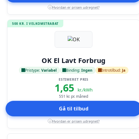
Hvordan er prisen udregnet?
i
500 KR. I VELKOMSTRABAT
Læs anmeldelse
OK El Lavt Forbrug
Pristype:
Variabel
Binding:
Ingen
Introtilbud:
Ja
ESTIMERET PRIS
1,65
kr./kWh
551
kr. pr. måned
Gå til tilbud
Hvordan er prisen udregnet?
i