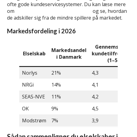
ofte gode kundeservicesystemer. Du kan læse mere
om
de største elselskaber i Danmark
og se, hvordan
de adskiller sig fra de mindre spillere på markedet.
Markedsfordeling i 2026
Gennemsnitlig
Markedsandel
Elselskab
kundetilfredshed
i Danmark
(1–5)
Norlys
21%
4,3
NRGi
14%
4,1
SEAS-NVE
11%
4,2
OK
9%
4,5
Modstrøm
7%
3,9
Sådan sammenligner du elselskaber i