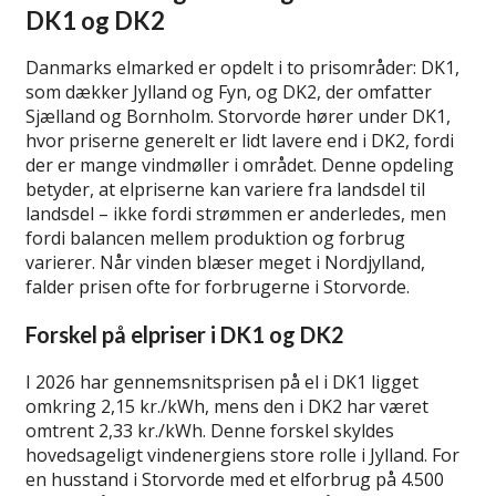
DK1 og DK2
Danmarks elmarked er opdelt i to prisområder: DK1,
som dækker Jylland og Fyn, og DK2, der omfatter
Sjælland og Bornholm. Storvorde hører under DK1,
hvor priserne generelt er lidt lavere end i DK2, fordi
der er mange vindmøller i området. Denne opdeling
betyder, at elpriserne kan variere fra landsdel til
landsdel – ikke fordi strømmen er anderledes, men
fordi balancen mellem produktion og forbrug
varierer. Når vinden blæser meget i Nordjylland,
falder prisen ofte for forbrugerne i Storvorde.
Forskel på elpriser i DK1 og DK2
I 2026 har gennemsnitsprisen på el i DK1 ligget
omkring 2,15 kr./kWh, mens den i DK2 har været
omtrent 2,33 kr./kWh. Denne forskel skyldes
hovedsageligt vindenergiens store rolle i Jylland. For
en husstand i Storvorde med et elforbrug på 4.500