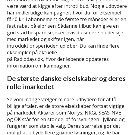
være værd at kigge efter introtilbud. Nogle udbydere
har midlertidige kampagner, hvor du for eksempel
får 0 kr. i abonnement de første tre måneder eller en
fast rabat på elprisen. Sådanne tilbud kan give en
god startbesparelse, især hvis du senere holder øje
med markedet og skifter igen, når
introduktionsperioden udløber. Du kan finde flere
eksempler på aktuelle
introtilbud og velkomstgaver
på Radiodays.dk, hvor der løbende opdateres
information om kampagner.
De største danske elselskaber og deres
rolle i markedet
Selvom mange vælger mindre udbydere for at få
billige aftaler, er de store elselskaber fortsat vigtige
på markedet. Aktører som Norlys, NRGi, SEAS-NVE
og OK står for en stor del af forsyningen i Jylland og
fungerer som stabile valg. Deres størrelse gør det
muligt at tilbyde flere grønne løsninger, og de har