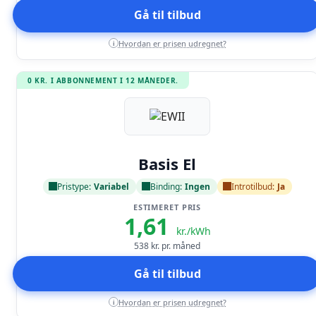
Gå til tilbud
Hvordan er prisen udregnet?
i
0 KR. I ABBONNEMENT I 12 MÅNEDER.
Læs anmeldelse
Basis El
Pristype:
Variabel
Binding:
Ingen
Introtilbud:
Ja
ESTIMERET PRIS
1,61
kr./kWh
538
kr. pr. måned
Gå til tilbud
Hvordan er prisen udregnet?
i