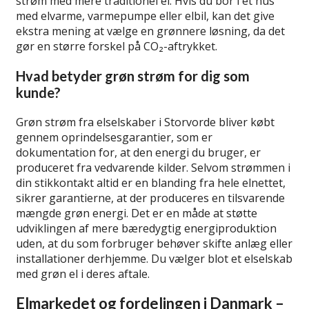
strøm med mere traditionel el. Hvis du bor i et hus
med elvarme, varmepumpe eller elbil, kan det give
ekstra mening at vælge en grønnere løsning, da det
gør en større forskel på CO₂-aftrykket.
Hvad betyder grøn strøm for dig som
kunde?
Grøn strøm fra elselskaber i Storvorde bliver købt
gennem oprindelsesgarantier, som er
dokumentation for, at den energi du bruger, er
produceret fra vedvarende kilder. Selvom strømmen i
din stikkontakt altid er en blanding fra hele elnettet,
sikrer garantierne, at der produceres en tilsvarende
mængde grøn energi. Det er en måde at støtte
udviklingen af mere bæredygtig energiproduktion
uden, at du som forbruger behøver skifte anlæg eller
installationer derhjemme. Du vælger blot et elselskab
med grøn el i deres aftale.
Elmarkedet og fordelingen i Danmark –