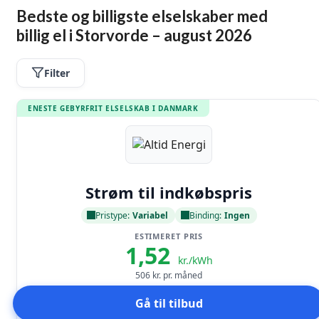
Bedste og billigste elselskaber med
billig el i Storvorde – august 2026
Filter
ENESTE GEBYRFRIT ELSELSKAB I DANMARK
Læs anmeldelse
Strøm til indkøbspris
Pristype:
Variabel
Binding:
Ingen
ESTIMERET PRIS
1,52
kr./kWh
506
kr. pr. måned
Gå til tilbud