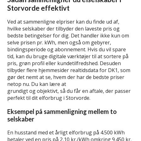
Storvorde effektivt
Ved at sammenligne elpriser kan du finde ud af,
hvilke selskaber der tilbyder den laveste pris og
bedste betingelser for dig. Det handler ikke kun om
selve prisen pr. kWh, men også om gebyrer,
bindingsperiode og abonnement. Hvis du vil spare
tid, kan du bruge digitale værktøjer til at sortere på
pris, grøn profil eller kundetilfredshed. Desuden
tilbyder flere hjemmesider realtidsdata for DK1, som
gør det nemt at se, hvem der har de bedste priser
netop nu. Du kan lære at
sammenligne elpriser
grundigt og objektivt, så du får en aftale, der passer
perfekt til dit elforbrug i Storvorde.
Eksempel på sammenligning mellem to
selskaber
En husstand med et årligt elforbrug på 4.500 kWh
betaler ved en pris på 2,10 kr./kWh omkring 9.450 kr.