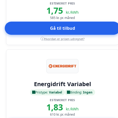
ESTIMERET PRIS
1,75
kr./kWh
585
kr. pr. måned
Gå til tilbud
Hvordan er prisen udregnet?
i
Læs anmeldelse
Energidrift Variabel
Pristype:
Variabel
Binding:
Ingen
ESTIMERET PRIS
1,83
kr./kWh
610
kr. pr. måned