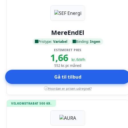
Læs anmeldelse
MereEndEl
Pristype:
Variabel
Binding:
Ingen
ESTIMERET PRIS
1,66
kr./kWh
552
kr. pr. måned
Gå til tilbud
Hvordan er prisen udregnet?
i
VELKOMSTRABAT 500 KR.