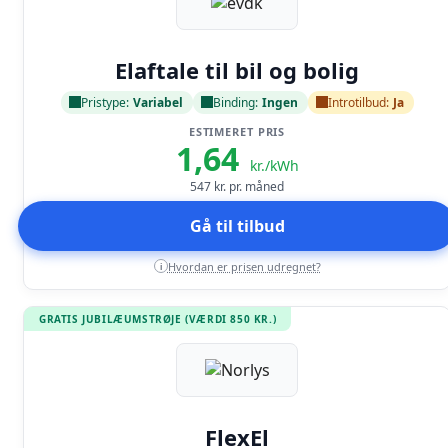
Læs anmeldelse
Elaftale til bil og bolig
Pristype:
Variabel
Binding:
Ingen
Introtilbud:
Ja
ESTIMERET PRIS
1,64
kr./kWh
547
kr. pr. måned
Gå til tilbud
Hvordan er prisen udregnet?
i
GRATIS JUBILÆUMSTRØJE (VÆRDI 850 KR.)
Læs anmeldelse
FlexEl