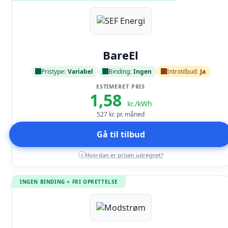
Læs anmeldelse
BareEl
Pristype:
Variabel
Binding:
Ingen
Introtilbud:
Ja
ESTIMERET PRIS
1,58
kr./kWh
527
kr. pr. måned
Gå til tilbud
Hvordan er prisen udregnet?
i
INGEN BINDING + FRI OPRETTELSE