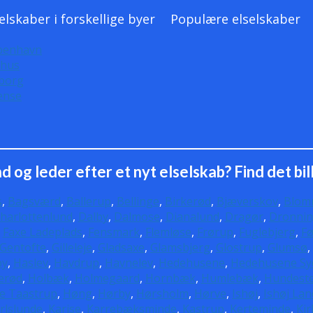
elskaber i forskellige byer
Populære elselskaber
benhavn
rhus
borg
ense
 og leder efter et nyt elselskab? Find det billi
s
,
Bagsværd
,
Ballerup
,
Bellinge
,
Birkerød
,
Bjæverskov
,
Blom
harlottenlund
,
Dalby
,
Dalmose
,
Dianalund
,
Dragør
,
Dronnin
,
Faxe Ladeplads
,
Fensmark
,
Flemløse
,
Frørup
,
Fuglebjerg
,
Fø
Gentofte
,
Gilleleje
,
Gladsaxe
,
Glamsbjerg
,
Glostrup
,
Glumsø
,
by
,
Haslev
,
Havdrup
,
Havnelev
,
Hedehusene
,
Hedehusene Sy
lerød
,
Holbæk
,
Holmegaard
,
Hornbæk
,
Humlebæk
,
Hundest
e Taastrup
,
Høng
,
Hørby
,
Hørsholm
,
Hørve
,
Ishøj
,
Ishøj La
rlslunde
,
Karise
,
Karrebæksminde
,
Kastrup
,
Kerteminde
,
Kir