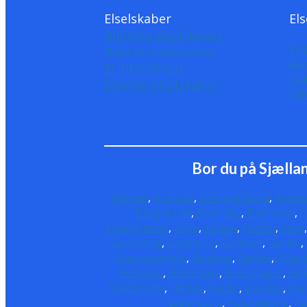
Elselskaber
Els
Billigste elselskaber
Kø
Bedste elselskaber
Aa
El introtilbud
Aal
Største elselskaber
Od
Bor du på Sjælland
Allerød
,
Annisse
,
Annisse Nord
,
Asnæ
Bregnerød
,
Brøndby
,
Brønshøj
,
C
Espergærde
,
Espe
,
Esrum
,
Farum
,
Faxe
Gadevang
,
Gadstrup
,
Ganløse
,
Gerlev
,
Gundsømagle
,
Gørløse
,
Gørlev
,
Haar
Helsinge
,
Helsingør
,
Hesselager
,
Hil
Stationsby
,
Hårlev
,
Højby
,
Højelse
,
Høj
Jægerspris
,
Kalundborg
,
Ka