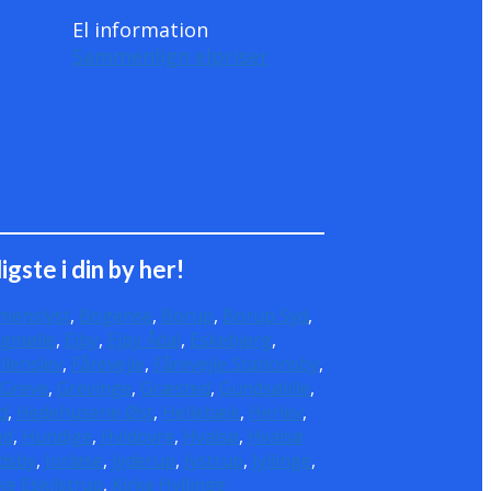
El information
Sammenlign elpriser
gste i din by her!
menslyst
,
Bogense
,
Borup
,
Borup Syd
,
gmølle
,
Ejby
,
Ejby Ådal
,
Eskebjerg
,
llenslev
,
Fårevejle
,
Fårevejle Stationsby
,
Greve
,
Grevinge
,
Græsted
,
Gundsølille
,
d
,
Hedehusene Øst
,
Hellebæk
,
Herlev
,
ed
,
Hundige
,
Hvidovre
,
Hvalsø
,
Hvalsø
ndsby
,
Jorløse
,
Jyderup
,
Jystrup
,
Jyllinge
,
ke Eskilstrup
,
Kirke Hyllinge