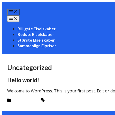
Hop
til
Menu
indhold
Menu
Billigste Elselskaber
Bedste Elselskaber
Største Elselskaber
Sammenlign Elpriser
Uncategorized
Hello world!
Welcome to WordPress. This is your first post. Edit or dele
Kategorier
Uncategorized
1 kommentar